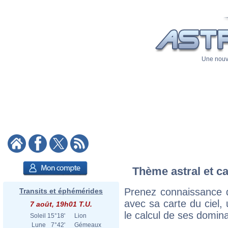
Une nouve
Thème astral et ca
Prenez connaissance d
Transits et éphémérides
avec sa carte du ciel, 
7 août, 19h01 T.U.
le calcul de ses domina
Soleil
15°18'
Lion
Lune
7°42'
Gémeaux