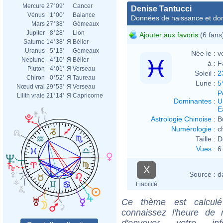
Mercure
27°09'
Cancer
Denise Tantucci
Vénus
1°00'
Balance
Données de naissance et dom
Mars
27°38'
Gémeaux
Jupiter
8°28'
Lion
Ajouter aux favoris
(6 fans
Saturne
14°38'
Я
Bélier
Uranus
5°13'
Gémeaux
Née le :
v
Neptune
4°10'
Я
Bélier
à :
F
Pluton
4°01'
Я
Verseau
Soleil :
2
Chiron
0°52'
Я
Taureau
Lune :
5
Nœud vrai
29°53'
Я
Verseau
P
Lilith vraie
21°14'
Я
Capricorne
Dominantes
:
U
E
Astrologie Chinoise
:
B
Numérologie
:
c
Taille :
D
Vues
:
6
X
Source :
d
Fiabilité
Ce thème est calculé 
connaissez l'heure de 
d'envoyer votre i