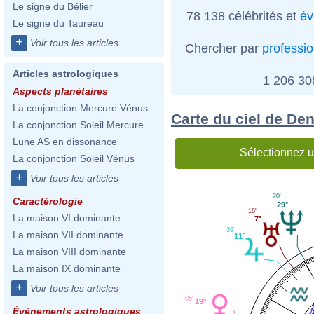
Le signe du Bélier
78 138 célébrités et
év
Le signe du Taureau
+
Voir tous les articles
Chercher par
professi
Articles astrologiques
1 206 3
Aspects planétaires
La conjonction Mercure Vénus
Carte du ciel de De
La conjonction Soleil Mercure
Lune AS en dissonance
Sélectionnez u
La conjonction Soleil Vénus
+
Voir tous les articles
20'
Caractérologie
29°
16'
La maison VI dominante
7°
39'
La maison VII dominante
11°
La maison VIII dominante
La maison IX dominante
+
Voir tous les articles
05'
19°
Évènements astrologiques