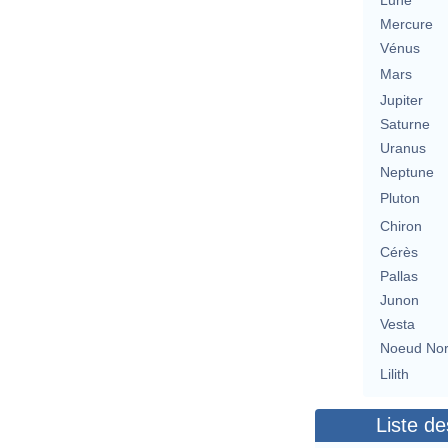
Lune
Mercure
Vénus
Mars
Jupiter
Saturne
Uranus
Neptune
Pluton
Chiron
Cérès
Pallas
Junon
Vesta
Noeud No
Lilith
Liste de