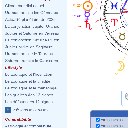
55'
Climat mondial actuel
23°
Uranus transite les Gémeaux
26°
36'
Actualité planétaire de 2025
La conjonction Jupiter Uranus
8°
12'
Jupiter et Saturne en Verseau
La conjonction Saturne Pluton
Jupiter arrive en Sagittaire
Uranus transite le Taureau
Saturne transite le Capricorne
Lifestyle
Le zodiaque et l'hésitation
5°
37'
Le zodiaque et la timidité
Le zodiaque et le mensonge
Les qualités des 12 signes
Les défauts des 12 signes
+
Voir tous les articles
Compatibilité
Afficher les aspec
Astrologie et compatibilité
Afficher les aspe