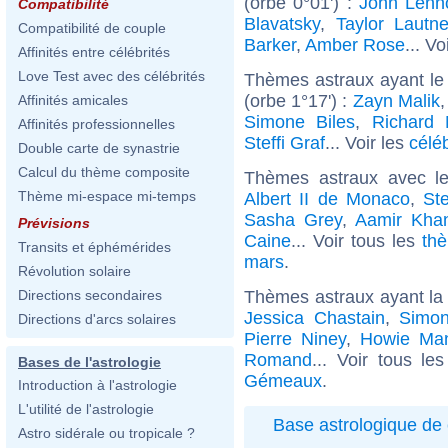
(orbe 0°01') :
John Lenn
Compatibilité
Blavatsky
,
Taylor Lautne
Compatibilité de couple
Barker
,
Amber Rose
... Vo
Affinités entre célébrités
Love Test avec des célébrités
Thèmes astraux ayant le
(orbe 1°17') :
Zayn Malik
Affinités amicales
Simone Biles
,
Richard
Affinités professionnelles
Steffi Graf
... Voir les
célé
Double carte de synastrie
Calcul du thème composite
Thèmes astraux avec l
Thème mi-espace mi-temps
Albert II de Monaco
,
St
Sasha Grey
,
Aamir Kha
Prévisions
Caine
... Voir tous les
thè
Transits et éphémérides
mars
.
Révolution solaire
Thèmes astraux ayant l
Directions secondaires
Jessica Chastain
,
Simon
Directions d'arcs solaires
Pierre Niney
,
Howie Ma
Romand
... Voir tous le
Bases de l'astrologie
Gémeaux
.
Introduction à l'astrologie
L'utilité de l'astrologie
Base astrologique de 
Astro sidérale ou tropicale ?