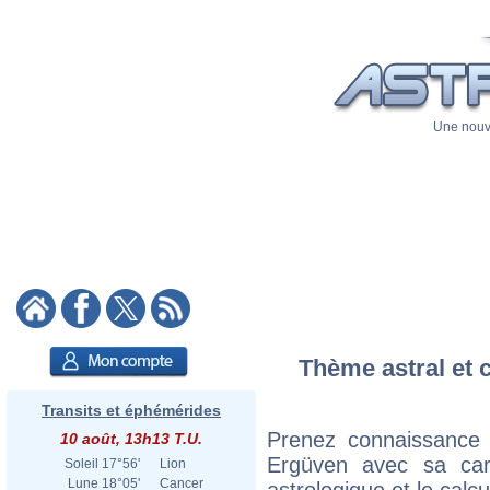
Une nouve
Thème astral et 
Transits et éphémérides
Prenez connaissance
10 août, 13h13 T.U.
Ergüven avec sa cart
Soleil
17°56'
Lion
Lune
18°05'
Cancer
astrologique et le calc