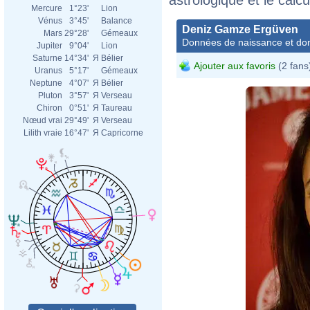
Mercure
1°23'
Lion
Vénus
3°45'
Balance
Deniz Gamze Ergüven
Mars
29°28'
Gémeaux
Données de naissance et dom
Jupiter
9°04'
Lion
Saturne
14°34'
Я
Bélier
Ajouter aux favoris
(2 fans
Uranus
5°17'
Gémeaux
Neptune
4°07'
Я
Bélier
Pluton
3°57'
Я
Verseau
Chiron
0°51'
Я
Taureau
Nœud vrai
29°49'
Я
Verseau
Lilith vraie
16°47'
Я
Capricorne