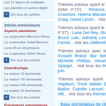
Les 12 signes du zodiaque
Thèmes astraux ayant le
Les planètes et autres objets
(orbe 0°15') :
Rihanna
+
Crawford
,
Helena Blavat
Voir tous les articles
Craig
,
David Lynch
... Voi
Articles astrologiques
Thèmes astraux ayant le 
Aspects planétaires
0°37') :
Lana Del Rey
,
Sh
La conjonction Mercure Vénus
Bruce Lee
,
Adriana Li
Farrell
... Voir les
célébrit
La conjonction Soleil Mercure
Lune AS en dissonance
Thèmes astraux avec l
La conjonction Soleil Vénus
Russell Brand
,
Bar Ref
+
Voir tous les articles
Michelle Phillips
,
Alexe
Spiegel
... Voir tous les
t
Caractérologie
juin
.
La maison VI dominante
Thèmes astraux ayant
La maison VII dominante
Hepburn
,
Trixie Mattel
,
E
La maison VIII dominante
Bailon
,
Camille Lacourt
La maison IX dominante
Hill
... Voir tous les
thèmes
+
Voir tous les articles
Base astrologique de cé
Évènements astrologiques