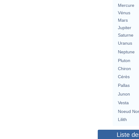
Mercure
Vénus
Mars
Jupiter
Saturne
Uranus
Neptune
Pluton
Chiron
Cérès
Pallas
Junon
Vesta
Noeud No
Lilith
Liste de