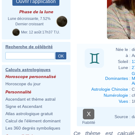
Phase de la lune
Lune décroissante, 7.52%
Dernier croissant
Mer. 12 août 17h37 T.U.
Recherche de célébrité
Née le :
d
à :
A
Soleil :
1
Lune :
2
Calculs astrologiques
G
Horoscope personnalisé
Dominantes
:
M
Ai
Horoscope du jour
Astrologie Chinoise
:
C
Personnalité
Numérologie
:
c
Ascendant et thème astral
Vues
:
1
Signe et Ascendant
X
Atlas astrologique gratuit
Source :
d
Calcul de l'élément dominant
Fiabilité
Les 360 degrés symboliques
Ce thème est calculé 