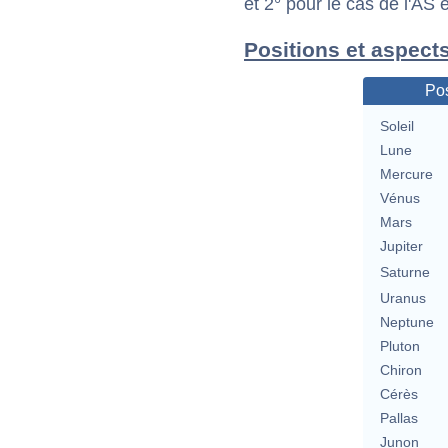
et 2° pour le cas de l'AS
Positions et aspect
Pos
Soleil
Lune
Mercure
Vénus
Mars
Jupiter
Saturne
Uranus
Neptune
Pluton
Chiron
Cérès
Pallas
Junon