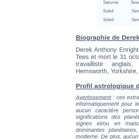
Saturne
Ses
Soleil
Sem
Soleil
Sem
Biographie de Derek 
Derek Anthony Enright
Tees et mort le 31 oct
travailliste angl
Hemsworth, Yorkshire,
Profil astrologique d
Avertissement
: ces extra
informatiquement pour le
aucun caractère perso
significations des pla
signes et/ou en maiso
dominantes planétaires,
moderne. De plus, aucun a