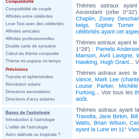
Compatibilité
Thèmes astraux ayant
Compatibilité de couple
Ascendant (orbe 0°32'
Affinités entre célébrités
Chaplin
,
Zooey Deschan
Love Test avec des célébrités
twigs
,
Sophie Turner (
célébrités ayant cet aspe
Affinités amicales
Affinités professionnelles
Thèmes astraux ayant le
Double carte de synastrie
1°28') :
Pamela Anderso
Calcul du thème composite
Manson
,
Avril Lavigne
,
W
Thème mi-espace mi-temps
Hawking
,
Hugh Grant
... 
Prévisions
Thèmes astraux avec le
Transits et éphémérides
Vance
,
Mark Lee (chante
Révolution solaire
Louise Parker
,
Michèle
Directions secondaires
Furlong
... Voir tous les
t
août
.
Directions d'arcs solaires
Thèmes astraux ayant l
Bases de l'astrologie
Travolta
,
Jane Birkin
,
Bil
Introduction à l'astrologie
Watts
,
Brian Wilson
,
Cas
L'utilité de l'astrologie
ayant la Lune en 11° Vie
Astro sidérale ou tropicale ?