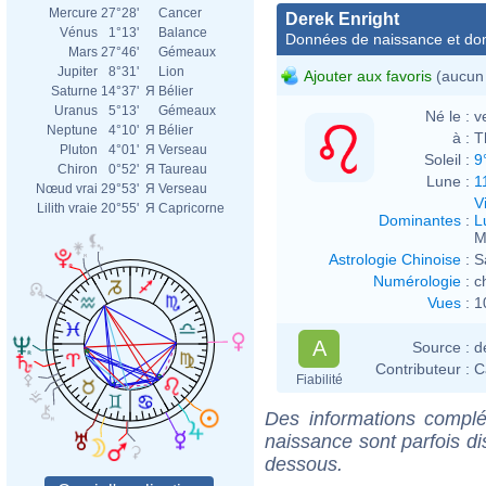
Mercure
27°28'
Cancer
Derek Enright
Vénus
1°13'
Balance
Données de naissance et dom
Mars
27°46'
Gémeaux
Jupiter
8°31'
Lion
Ajouter aux favoris
(aucun 
Saturne
14°37'
Я
Bélier
Uranus
5°13'
Gémeaux
Né le :
v
Neptune
4°10'
Я
Bélier
à :
T
Pluton
4°01'
Я
Verseau
Soleil :
9
Chiron
0°52'
Я
Taureau
Lune :
1
Nœud vrai
29°53'
Я
Verseau
V
Lilith vraie
20°55'
Я
Capricorne
Dominantes
:
L
M
Astrologie Chinoise
:
S
Numérologie
:
c
Vues
:
1
A
Source :
d
Contributeur :
C
Fiabilité
Des informations complé
naissance sont parfois di
dessous.