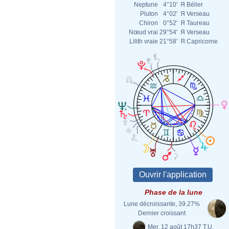
Neptune
4°10'
Я
Bélier
Pluton
4°02'
Я
Verseau
Chiron
0°52'
Я
Taureau
Nœud vrai
29°54'
Я
Verseau
Lilith vraie
21°58'
Я
Capricorne
Phase de la lune
Lune décroissante, 39.27%
Dernier croissant
Mer. 12 août 17h37 T.U.