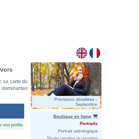
avors
 sa carte du
es dominantes
Prévisions détaillées -
Septembre
Boutique en ligne
Portraits
c vos profils
Portrait astrologique
Étude carrière et vocation