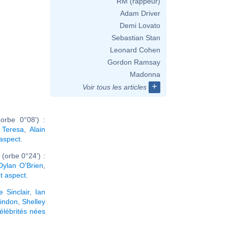
RM (rappeur)
Adam Driver
Demi Lovato
Sebastian Stan
Leonard Cohen
Gordon Ramsay
Madonna
+
Voir tous les articles
orbe 0°08') :
 Teresa
,
Alain
 aspect
.
(orbe 0°24') :
Dylan O'Brien
,
et aspect
.
 Sinclair
,
Ian
Lindon
,
Shelley
élébrités nées