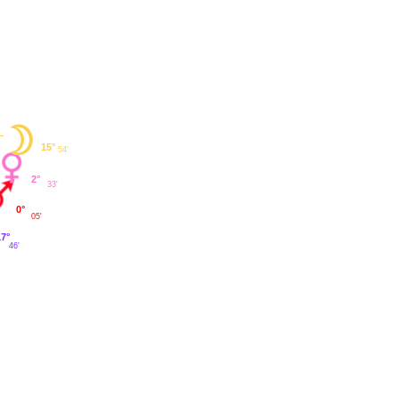
15°
54'
2°
33'
0°
05'
17°
46'