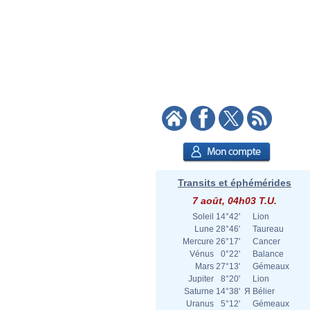
Transits et éphémérides
7 août, 04h03 T.U.
Soleil
14°42'
Lion
Lune
28°46'
Taureau
Mercure
26°17'
Cancer
Vénus
0°22'
Balance
Mars
27°13'
Gémeaux
Jupiter
8°20'
Lion
Saturne
14°38'
Я
Bélier
Uranus
5°12'
Gémeaux