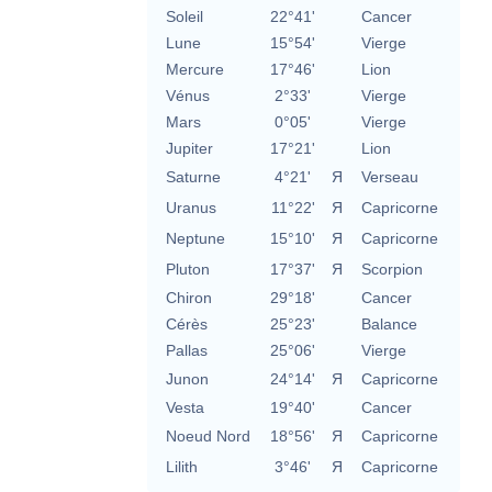
Soleil
22°41'
Cancer
Lune
15°54'
Vierge
Mercure
17°46'
Lion
Vénus
2°33'
Vierge
Mars
0°05'
Vierge
Jupiter
17°21'
Lion
Saturne
4°21'
Я
Verseau
Uranus
11°22'
Я
Capricorne
Neptune
15°10'
Я
Capricorne
Pluton
17°37'
Я
Scorpion
Chiron
29°18'
Cancer
Cérès
25°23'
Balance
Pallas
25°06'
Vierge
Junon
24°14'
Я
Capricorne
Vesta
19°40'
Cancer
Noeud Nord
18°56'
Я
Capricorne
Lilith
3°46'
Я
Capricorne