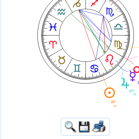
17°
21'
22°
41'