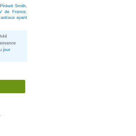
Pinkett Smith
,
V de France
,
astraux ayant
0h44
aissance
u
jour
'