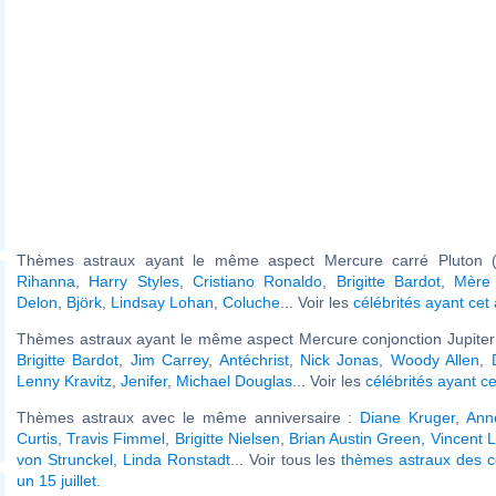
Thèmes astraux ayant le même aspect Mercure carré Pluton (
Rihanna
,
Harry Styles
,
Cristiano Ronaldo
,
Brigitte Bardot
,
Mère
Delon
,
Björk
,
Lindsay Lohan
,
Coluche
... Voir les
célébrités ayant cet
Thèmes astraux ayant le même aspect Mercure conjonction Jupiter 
Brigitte Bardot
,
Jim Carrey
,
Antéchrist
,
Nick Jonas
,
Woody Allen
,
Lenny Kravitz
,
Jenifer
,
Michael Douglas
... Voir les
célébrités ayant c
Thèmes astraux avec le même anniversaire :
Diane Kruger
,
Anne
Curtis
,
Travis Fimmel
,
Brigitte Nielsen
,
Brian Austin Green
,
Vincent 
von Strunckel
,
Linda Ronstadt
... Voir tous les
thèmes astraux des c
un 15 juillet
.