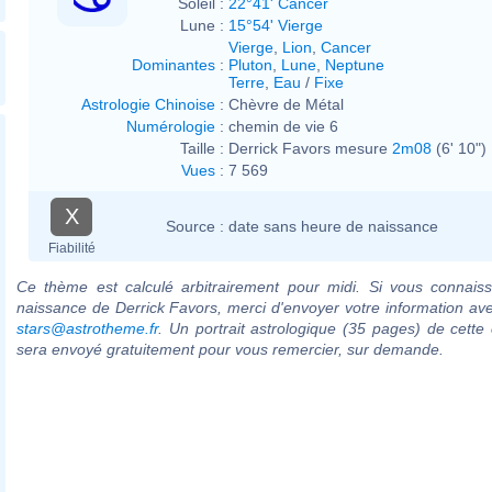
Soleil :
22°41' Cancer
Lune :
15°54' Vierge
Vierge
,
Lion
,
Cancer
Dominantes
:
Pluton
,
Lune
,
Neptune
Terre
,
Eau
/
Fixe
Astrologie Chinoise
:
Chèvre de Métal
Numérologie
:
chemin de vie 6
Taille :
Derrick Favors mesure
2m08
(6' 10")
Vues
:
7 569
X
Source :
date sans heure de naissance
Fiabilité
Ce thème est calculé arbitrairement pour midi. Si vous connaiss
naissance de Derrick Favors, merci d'envoyer votre information av
stars@astrotheme.fr
. Un portrait astrologique (35 pages) de cette 
sera envoyé gratuitement pour vous remercier, sur demande.