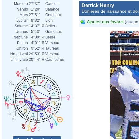
Mercure
27°37'
Cancer
Derrick Henry
Vénus
1°20'
Balance
Données de naissance et dom
Mars
27°51'
Gémeaux
Jupiter
8°32'
Lion
Ajouter aux favoris
(aucun 
Saturne
14°37'
Я
Bélier
Uranus
5°13'
Gémeaux
Neptune
4°09'
Я
Bélier
Pluton
4°01'
Я
Verseau
Chiron
0°52'
Я
Taureau
Nœud vrai
29°53'
Я
Verseau
Lilith vraie
20°44'
Я
Capricorne