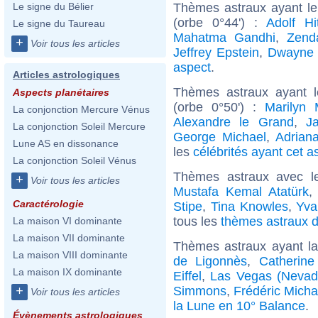
Thèmes astraux ayant l
Le signe du Bélier
(orbe 0°44') :
Adolf Hit
Le signe du Taureau
Mahatma Gandhi
,
Zend
+
Voir tous les articles
Jeffrey Epstein
,
Dwayne 
aspect
.
Articles astrologiques
Thèmes astraux ayant l
Aspects planétaires
(orbe 0°50') :
Marilyn 
La conjonction Mercure Vénus
Alexandre le Grand
,
J
La conjonction Soleil Mercure
George Michael
,
Adrian
Lune AS en dissonance
les
célébrités ayant cet a
La conjonction Soleil Vénus
Thèmes astraux avec l
+
Voir tous les articles
Mustafa Kemal Atatürk
Caractérologie
Stipe
,
Tina Knowles
,
Yva
tous les
thèmes astraux d
La maison VI dominante
La maison VII dominante
Thèmes astraux ayant l
La maison VIII dominante
de Ligonnès
,
Catherine
La maison IX dominante
Eiffel
,
Las Vegas (Nevad
Simmons
,
Frédéric Micha
+
Voir tous les articles
la Lune en 10° Balance
.
Évènements astrologiques