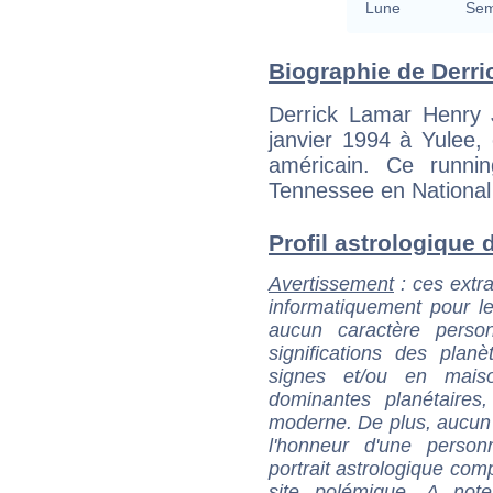
Lune
Sem
Biographie de Derric
Derrick Lamar Henry J
janvier 1994 à Yulee, 
américain. Ce runni
Tennessee en National
Profil astrologique d
Avertissement
: ces extra
informatiquement pour le
aucun caractère perso
significations des pla
signes et/ou en maiso
dominantes planétaires,
moderne. De plus, aucun a
l'honneur d'une personn
portrait astrologique com
site polémique. A note