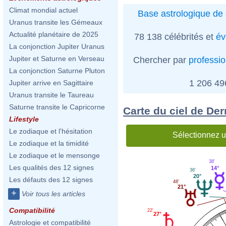
Climat mondial actuel
Base astrologique de 
Uranus transite les Gémeaux
Actualité planétaire de 2025
78 138 célébrités et
év
La conjonction Jupiter Uranus
Jupiter et Saturne en Verseau
Chercher par
professi
La conjonction Saturne Pluton
1 206 4
Jupiter arrive en Sagittaire
Uranus transite le Taureau
Saturne transite le Capricorne
Carte du ciel de Der
Lifestyle
Le zodiaque et l'hésitation
Sélectionnez u
Le zodiaque et la timidité
Le zodiaque et le mensonge
38'
Les qualités des 12 signes
14°
36'
20°
Les défauts des 12 signes
48'
21°
+
Voir tous les articles
Compatibilité
22'
27°
Astrologie et compatibilité