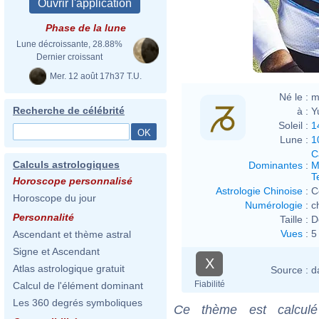
Phase de la lune
Lune décroissante, 28.88%
Dernier croissant
Mer. 12 août 17h37 T.U.
Né le :
m
Recherche de célébrité
à :
Y
Soleil :
1
Lune :
1
C
Calculs astrologiques
Dominantes
:
M
T
Horoscope personnalisé
Astrologie Chinoise
:
C
Horoscope du jour
Numérologie
:
c
Personnalité
Taille :
D
Vues
:
5
Ascendant et thème astral
Signe et Ascendant
X
Atlas astrologique gratuit
Source :
d
Fiabilité
Calcul de l'élément dominant
Les 360 degrés symboliques
Ce thème est calculé 