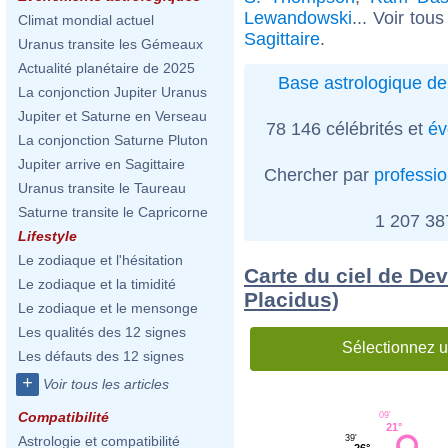
Lewandowski
... Voir tou
Climat mondial actuel
Sagittaire
.
Uranus transite les Gémeaux
Actualité planétaire de 2025
Base astrologique de
La conjonction Jupiter Uranus
Jupiter et Saturne en Verseau
78 146 célébrités et
év
La conjonction Saturne Pluton
Jupiter arrive en Sagittaire
Chercher par
professi
Uranus transite le Taureau
Saturne transite le Capricorne
1 207 3
Lifestyle
Le zodiaque et l'hésitation
Carte du ciel de Dev
Le zodiaque et la timidité
Placidus)
Le zodiaque et le mensonge
Les qualités des 12 signes
Sélectionnez u
Les défauts des 12 signes
+
Voir tous les articles
Compatibilité
09'
21°
39'
Astrologie et compatibilité
26°