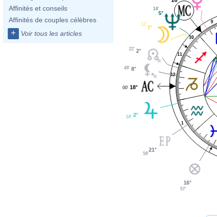
Affinités et conseils
14'
5°
Affinités de couples célèbres
9
12'
7°
+
Voir tous les articles
10
22'
2°
11
48'
8°
12
18°
00'
2°
18'
1
21°
58'
16°
57'