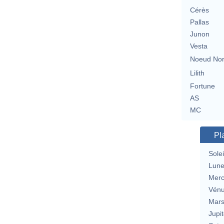
Cérès
Pallas
Junon
Vesta
Noeud No
Lilith
Fortune
AS
MC
Pl
Solei
Lun
Merc
Vén
Mar
Jupit