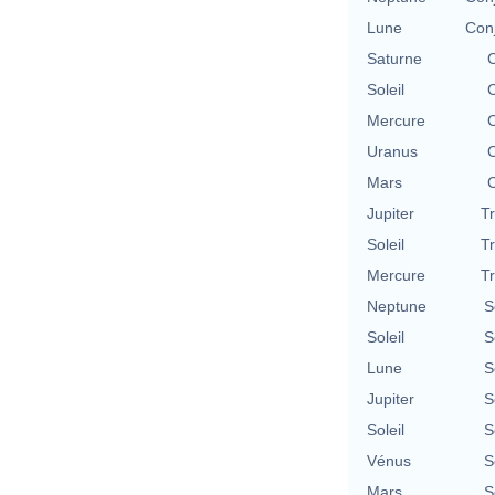
Lune
Con
Saturne
C
Soleil
C
Mercure
C
Uranus
C
Mars
C
Jupiter
T
Soleil
T
Mercure
T
Neptune
S
Soleil
S
Lune
S
Jupiter
S
Soleil
S
Vénus
S
Mars
S