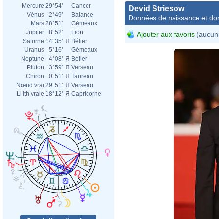
Mercure
29°54'
Cancer
Devid Striesow
Vénus
2°49'
Balance
Données de naissance et dom
Mars
28°51'
Gémeaux
Jupiter
8°52'
Lion
Ajouter aux favoris
(aucun 
Saturne
14°35'
Я
Bélier
Uranus
5°16'
Gémeaux
Neptune
4°08'
Я
Bélier
Pluton
3°59'
Я
Verseau
Chiron
0°51'
Я
Taureau
Nœud vrai
29°51'
Я
Verseau
Lilith vraie
18°12'
Я
Capricorne