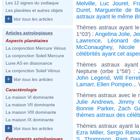
Melville
,
Luc Jouret
,
Fr
Les 12 signes du zodiaque
Duret
,
Marguerite de B
Les planètes et autres objets
astraux ayant le même
B
+
Voir tous les articles
Thèmes astraux ayant le
Articles astrologiques
1°03') :
Angelina Jolie
,
Je
Lawrence
,
Léonard de
Aspects planétaires
McConaughey
,
Nicole 
La conjonction Mercure Vénus
célébrités ayant cet aspe
La conjonction Soleil Mercure
Lune AS en dissonance
Thèmes astraux ayant
Neptune (orbe 1°58') :
La conjonction Soleil Vénus
John Legend
,
Will Ferrel
+
Voir tous les articles
Lamarr
,
Ellen Pompeo
...
Caractérologie
Thèmes astraux avec le 
La maison VI dominante
Julie Andrews
,
Jimmy C
La maison VII dominante
Bonnie Parker
,
Zach Gal
La maison VIII dominante
thèmes astraux des céléb
La maison IX dominante
Thèmes astraux ayant la 
+
Voir tous les articles
Ezra Miller
,
Sergio Ramo
S. Thompson
,
Ram Das
Évènements astrologiques