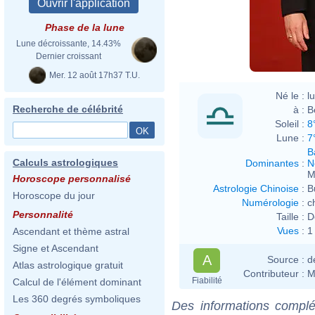
Phase de la lune
Lune décroissante, 14.43%
Dernier croissant
Mer. 12 août 17h37 T.U.
Né le :
l
Recherche de célébrité
à :
B
Soleil :
8
Lune :
7
B
Calculs astrologiques
Dominantes
:
N
M
Horoscope personnalisé
Astrologie Chinoise
:
B
Horoscope du jour
Numérologie
:
c
Personnalité
Taille :
D
Vues
:
1
Ascendant et thème astral
Signe et Ascendant
A
Source :
d
Atlas astrologique gratuit
Contributeur :
M
Fiabilité
Calcul de l'élément dominant
Les 360 degrés symboliques
Des informations complé