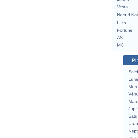
Vesta
Noeud No
Lilith
Fortune
AS
MC
Pl
Solei
Lun
Merc
Vén
Mar
Jupit
Satu
Uran
Nept