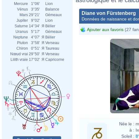
Mercure
1°06'
Lion
Vénus
3°35'
Balance
Diane von Fürstenberg
Mars
29°21'
Gémeaux
Données de naissance et dom
Jupiter
9°02'
Lion
Saturne
14°34'
Я
Bélier
Ajouter aux favoris
(27 fan
Uranus
5°17'
Gémeaux
Neptune
4°07'
Я
Bélier
Pluton
3°58'
Я
Verseau
Chiron
0°51'
Я
Taureau
Nœud vrai
29°50'
Я
Verseau
Lilith vraie
17°02'
Я
Capricorne
Davi
Née le :
m
à :
I
Soleil :
8