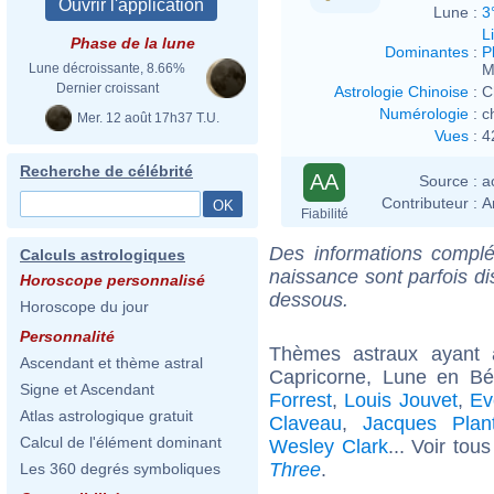
Lune :
3
L
Phase de la lune
Dominantes
:
P
M
Lune décroissante, 8.66%
Dernier croissant
Astrologie Chinoise
:
C
Numérologie
:
c
Mer. 12 août 17h37 T.U.
Vues
:
4
Recherche de célébrité
AA
Source :
a
Contributeur :
A
Fiabilité
Des informations complé
Calculs astrologiques
naissance sont parfois di
Horoscope personnalisé
dessous.
Horoscope du jour
Personnalité
Thèmes astraux ayant
Ascendant et thème astral
Capricorne, Lune en Bé
Signe et Ascendant
Forrest
,
Louis Jouvet
,
Ev
Atlas astrologique gratuit
Claveau
,
Jacques Plan
Calcul de l'élément dominant
Wesley Clark
... Voir tou
Three
.
Les 360 degrés symboliques