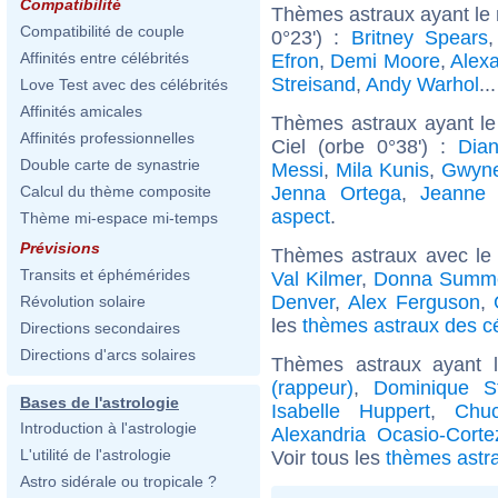
Compatibilité
Thèmes astraux ayant le
Compatibilité de couple
0°23') :
Britney Spears
Affinités entre célébrités
Efron
,
Demi Moore
,
Alex
Streisand
,
Andy Warhol
..
Love Test avec des célébrités
Affinités amicales
Thèmes astraux ayant le
Affinités professionnelles
Ciel (orbe 0°38') :
Dia
Double carte de synastrie
Messi
,
Mila Kunis
,
Gwyne
Jenna Ortega
,
Jeanne 
Calcul du thème composite
aspect
.
Thème mi-espace mi-temps
Prévisions
Thèmes astraux avec le
Transits et éphémérides
Val Kilmer
,
Donna Summ
Denver
,
Alex Ferguson
,
Révolution solaire
les
thèmes astraux des c
Directions secondaires
Directions d'arcs solaires
Thèmes astraux ayant 
(rappeur)
,
Dominique S
Bases de l'astrologie
Isabelle Huppert
,
Chuc
Introduction à l'astrologie
Alexandria Ocasio-Corte
L'utilité de l'astrologie
Voir tous les
thèmes astra
Astro sidérale ou tropicale ?