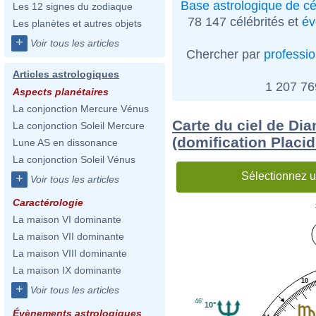
Base astrologique de cé
Les 12 signes du zodiaque
78 147 célébrités et
év
Les planètes et autres objets
+
Voir tous les articles
Chercher par
professi
Articles astrologiques
1 207 7
Aspects planétaires
La conjonction Mercure Vénus
Carte du ciel de Di
La conjonction Soleil Mercure
(domification Placi
Lune AS en dissonance
La conjonction Soleil Vénus
Sélectionnez u
+
Voir tous les articles
Caractérologie
La maison VI dominante
La maison VII dominante
La maison VIII dominante
La maison IX dominante
10
+
Voir tous les articles
46'
10°
Évènements astrologiques