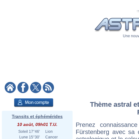
Une nouve
Thème astral et
Transits et éphémérides
Prenez connaissanc
10 août, 09h01 T.U.
Fürstenberg avec sa ca
Soleil
17°46'
Lion
Lune
15°30'
Cancer
astrologique et le calc