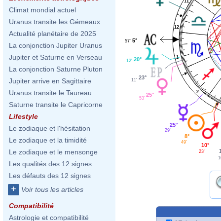
11
Climat mondial actuel
Uranus transite les Gémeaux
12
Actualité planétaire de 2025
5°
57'
La conjonction Jupiter Uranus
Jupiter et Saturne en Verseau
1
20°
12'
La conjonction Saturne Pluton
23°
Jupiter arrive en Sagittaire
11'
Uranus transite le Taureau
2
25°
53'
Saturne transite le Capricorne
Lifestyle
25°
Le zodiaque et l'hésitation
29'
8°
Le zodiaque et la timidité
49'
10°
Le zodiaque et le mensonge
23'
1
Les qualités des 12 signes
Les défauts des 12 signes
+
Voir tous les articles
Compatibilité
Astrologie et compatibilité