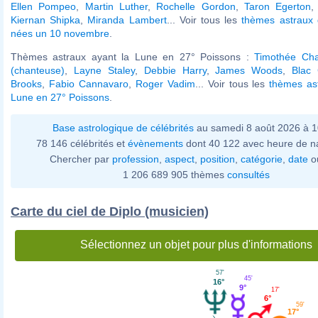
Ellen Pompeo
,
Martin Luther
,
Rochelle Gordon
,
Taron Egerton
Kiernan Shipka
,
Miranda Lambert
... Voir tous les
thèmes astraux 
nées un 10 novembre
.
Thèmes astraux ayant la Lune en 27° Poissons :
Timothée Ch
(chanteuse)
,
Layne Staley
,
Debbie Harry
,
James Woods
,
Blac
Brooks
,
Fabio Cannavaro
,
Roger Vadim
... Voir tous les
thèmes ast
Lune en 27° Poissons
.
Base astrologique de célébrités
au samedi 8 août 2026 à 
78 146 célébrités et
évènements
dont 40 122 avec heure de n
Chercher par
profession
,
aspect
,
position
,
catégorie
,
date
o
1 206 689 905 thèmes
consultés
Carte du ciel de Diplo (musicien)
Sélectionnez un objet pour plus d'informations
57'
45'
16°
9°
17'
6°
59'
17°