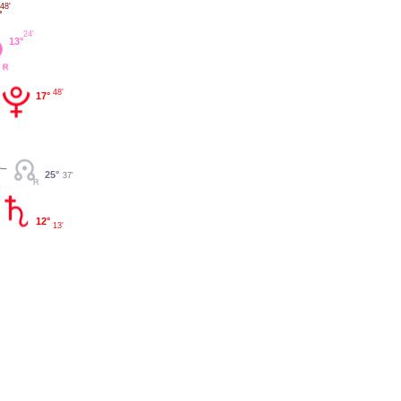
48'
°
24'
13°
48'
17°
25°
37'
12°
13'