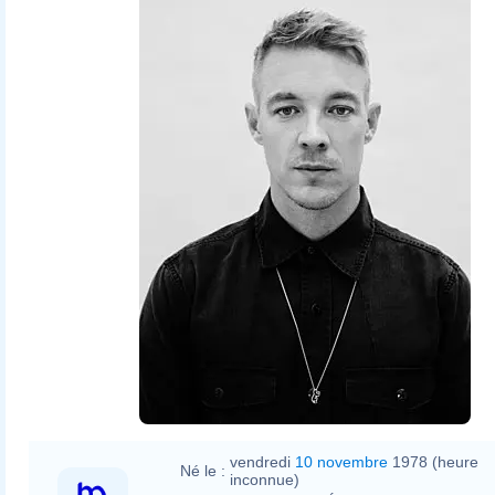
vendredi
10 novembre
1978 (heure
Né le :
inconnue)