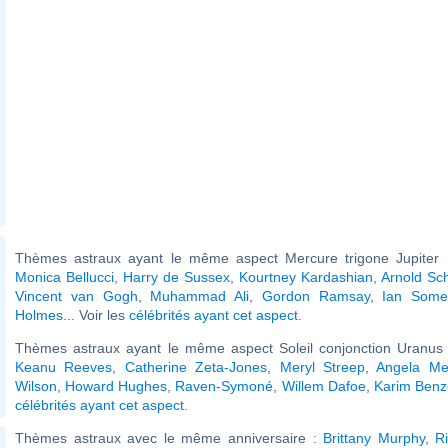
Thèmes astraux ayant le même aspect Mercure trigone Jupiter (
Monica Bellucci
,
Harry de Sussex
,
Kourtney Kardashian
,
Arnold Sc
Vincent van Gogh
,
Muhammad Ali
,
Gordon Ramsay
,
Ian Some
Holmes
... Voir les
célébrités ayant cet aspect
.
Thèmes astraux ayant le même aspect Soleil conjonction Uranus (
Keanu Reeves
,
Catherine Zeta-Jones
,
Meryl Streep
,
Angela Me
Wilson
,
Howard Hughes
,
Raven-Symoné
,
Willem Dafoe
,
Karim Ben
célébrités ayant cet aspect
.
Thèmes astraux avec le même anniversaire :
Brittany Murphy
,
R