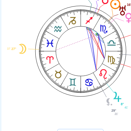
16
27°
37'
8°
41'
29°
21'