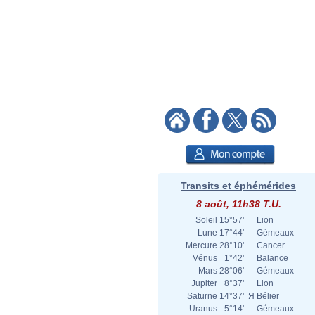
Transits et éphémérides
8 août, 11h38 T.U.
Soleil
15°57'
Lion
Lune
17°44'
Gémeaux
Mercure
28°10'
Cancer
Vénus
1°42'
Balance
Mars
28°06'
Gémeaux
Jupiter
8°37'
Lion
Saturne
14°37'
Я
Bélier
Uranus
5°14'
Gémeaux