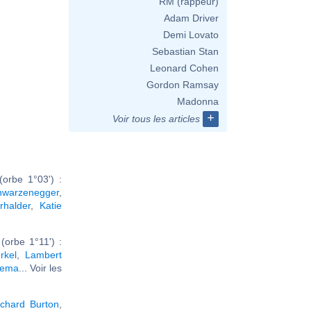
RM (rappeur)
Adam Driver
Demi Lovato
Sebastian Stan
Leonard Cohen
Gordon Ramsay
Madonna
+
Voir tous les articles
orbe 1°03') :
hwarzenegger
,
rhalder
,
Katie
orbe 1°11') :
rkel
,
Lambert
zema
... Voir les
ichard Burton
,