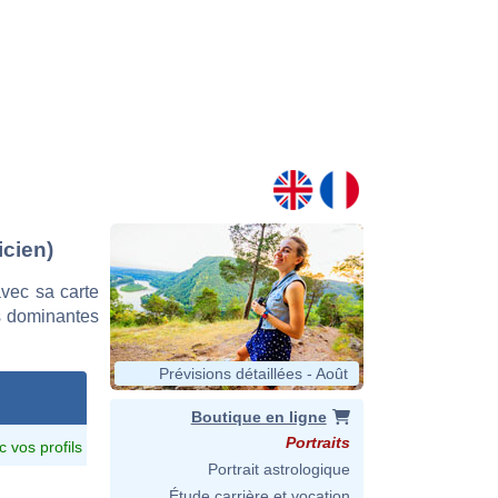
icien)
vec sa carte
es dominantes
Prévisions détaillées - Août
Boutique en ligne
Portraits
c vos profils
Portrait astrologique
Étude carrière et vocation