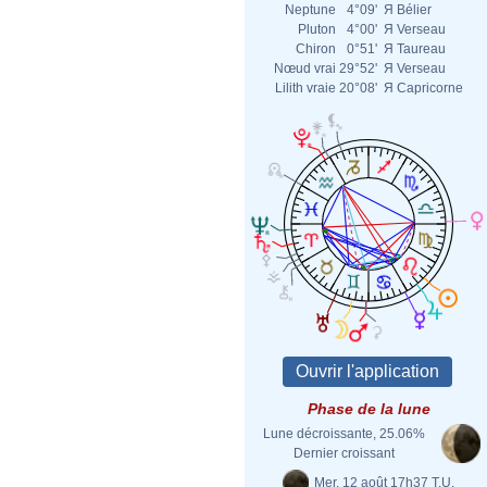
Neptune
4°09'
Я
Bélier
Pluton
4°00'
Я
Verseau
Chiron
0°51'
Я
Taureau
Nœud vrai
29°52'
Я
Verseau
Lilith vraie
20°08'
Я
Capricorne
Phase de la lune
Lune décroissante, 25.06%
Dernier croissant
Mer. 12 août 17h37 T.U.