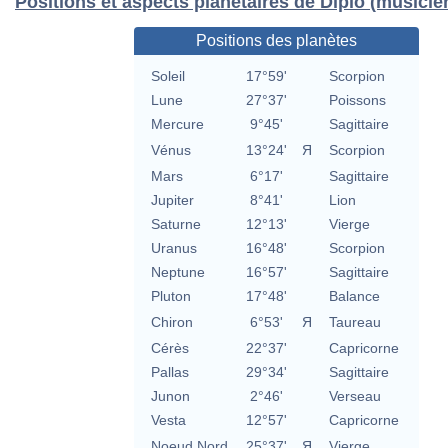
Positions et aspects planétaires de Diplo (musicie
Positions des planètes
Soleil
17°59'
Scorpion
Lune
27°37'
Poissons
Mercure
9°45'
Sagittaire
Vénus
13°24'
Я
Scorpion
Mars
6°17'
Sagittaire
Jupiter
8°41'
Lion
Saturne
12°13'
Vierge
Uranus
16°48'
Scorpion
Neptune
16°57'
Sagittaire
Pluton
17°48'
Balance
Chiron
6°53'
Я
Taureau
Cérès
22°37'
Capricorne
Pallas
29°34'
Sagittaire
Junon
2°46'
Verseau
Vesta
12°57'
Capricorne
Noeud Nord
25°37'
Я
Vierge