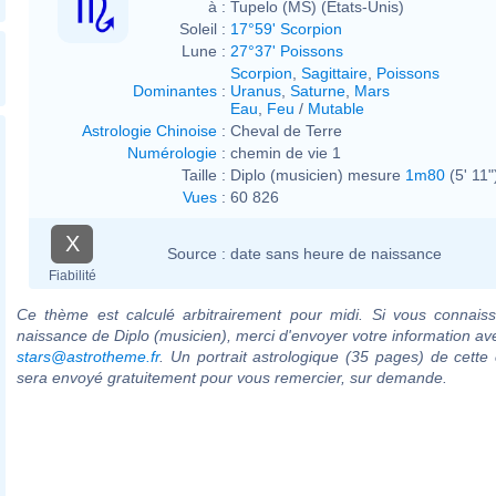
à :
Tupelo (MS) (États-Unis)
Soleil :
17°59' Scorpion
Lune :
27°37' Poissons
Scorpion
,
Sagittaire
,
Poissons
Dominantes
:
Uranus
,
Saturne
,
Mars
Eau
,
Feu
/
Mutable
Astrologie Chinoise
:
Cheval de Terre
Numérologie
:
chemin de vie 1
Taille :
Diplo (musicien) mesure
1m80
(5' 11"
Vues
:
60 826
X
Source :
date sans heure de naissance
Fiabilité
Ce thème est calculé arbitrairement pour midi. Si vous connaiss
naissance de Diplo (musicien), merci d'envoyer votre information av
stars@astrotheme.fr
. Un portrait astrologique (35 pages) de cette 
sera envoyé gratuitement pour vous remercier, sur demande.