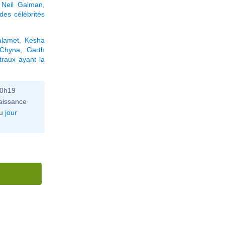
,
Neil Gaiman
,
des célébrités
alamet
,
Kesha
 Chyna
,
Garth
raux ayant la
10h19
aissance
u
jour