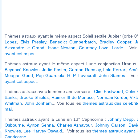
Thèmes astraux ayant le même aspect Soleil sextile Jupiter (orbe 0°
Lopez
,
Elvis Presley
,
Benedict Cumberbatch
,
Bradley Cooper
,
J
Alexandre le Grand
,
Isaac Newton
,
Courtney Love
,
Lorde
... Voi
ayant cet aspect
.
Thèmes astraux ayant le même aspect Lune conjonction Uranus (
Beyoncé Knowles
,
Jodie Foster
,
Gordon Ramsay
,
Lolo Ferrari
,
Amé
Meagan Good
,
Pep Guardiola
,
H. P. Lovecraft
,
John Stamos
... Voi
ayant cet aspect
.
Thèmes astraux avec le même anniversaire :
Clint Eastwood
,
Colin 
Banks
,
Brooke Shields
,
Rainier III de Monaco
,
Normani Kordei
,
Vikt
Whitman
,
John Bonham
... Voir tous les
thèmes astraux des célébri
mai
.
Thèmes astraux ayant la Lune en 13° Capricorne :
Johnny Depp
,
Osbourne
,
Ayrton Senna
,
Charles Aznavour
,
Johnny Carson
,
Davi
Knowles
,
Lee Harvey Oswald
... Voir tous les
thèmes astraux ayant 
Capricorne
.