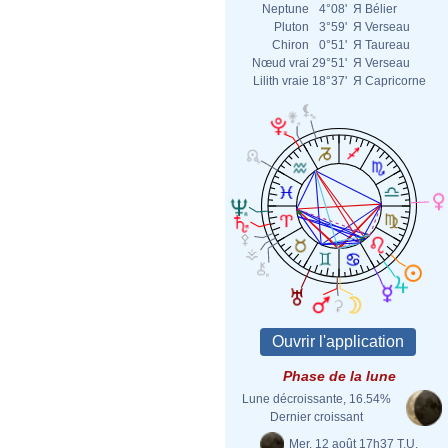
Neptune
4°08'
Я
Bélier
Pluton
3°59'
Я
Verseau
Chiron
0°51'
Я
Taureau
Nœud vrai
29°51'
Я
Verseau
Lilith vraie
18°37'
Я
Capricorne
Phase de la lune
Lune décroissante, 16.54%
Dernier croissant
Mer. 12 août 17h37 T.U.