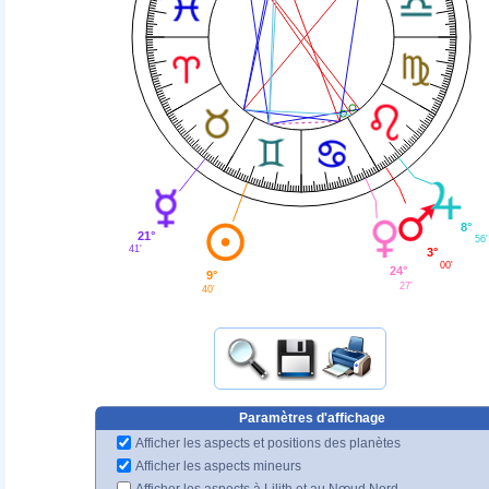
8°
21°
56'
41'
3°
00'
24°
9°
27'
40'
Paramètres d'affichage
Afficher les aspects et positions des planètes
Afficher les aspects mineurs
Afficher les aspects à Lilith et au Nœud Nord