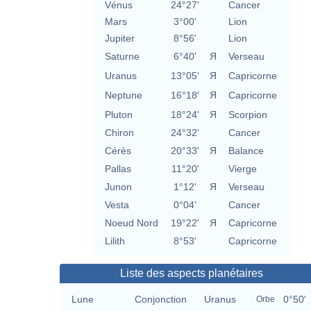
Vénus
24°27'
Cancer
Mars
3°00'
Lion
Jupiter
8°56'
Lion
Saturne
6°40'
Я
Verseau
Uranus
13°05'
Я
Capricorne
Neptune
16°18'
Я
Capricorne
Pluton
18°24'
Я
Scorpion
Chiron
24°32'
Cancer
Cérès
20°33'
Я
Balance
Pallas
11°20'
Vierge
Junon
1°12'
Я
Verseau
Vesta
0°04'
Cancer
Noeud Nord
19°22'
Я
Capricorne
Lilith
8°53'
Capricorne
Liste des aspects planétaires
Lune
Conjonction
Uranus
0°50'
Orbe