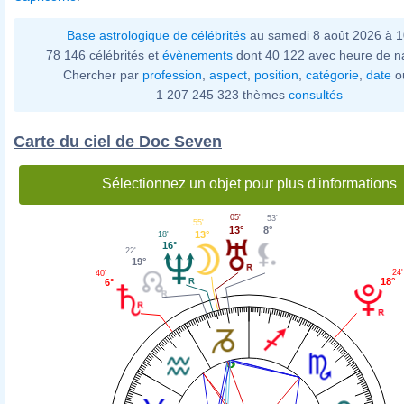
Base astrologique de célébrités
au samedi 8 août 2026 à 
78 146 célébrités et
évènements
dont 40 122 avec heure de n
Chercher par
profession
,
aspect
,
position
,
catégorie
,
date
o
1 207 245 323 thèmes
consultés
Carte du ciel de Doc Seven
Sélectionnez un objet pour plus d'informations
05'
53'
55'
13°
8°
13°
18'
16°
22'
19°
24'
40'
18°
6°