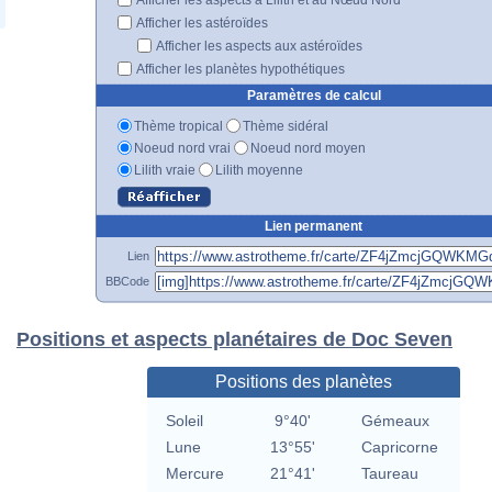
Afficher les astéroïdes
Afficher les aspects aux astéroïdes
Afficher les planètes hypothétiques
Paramètres de calcul
Thème tropical
Thème sidéral
Noeud nord vrai
Noeud nord moyen
Lilith vraie
Lilith moyenne
Lien permanent
Lien
BBCode
Positions et aspects planétaires de Doc Seven
Positions des planètes
Soleil
9°40'
Gémeaux
Lune
13°55'
Capricorne
Mercure
21°41'
Taureau