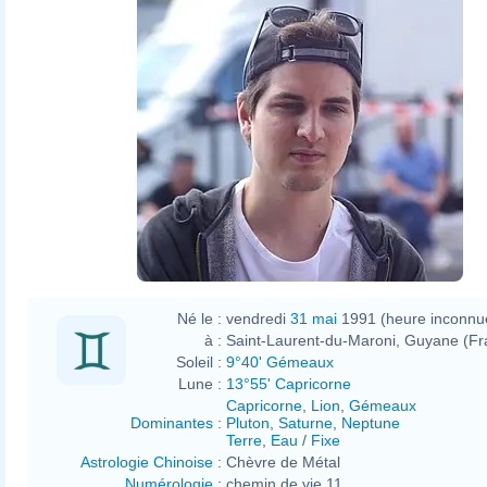
Né le :
vendredi
31 mai
1991 (heure inconnu
à :
Saint-Laurent-du-Maroni, Guyane (Fr
Soleil :
9°40' Gémeaux
Lune :
13°55' Capricorne
Capricorne
,
Lion
,
Gémeaux
Dominantes
:
Pluton
,
Saturne
,
Neptune
Terre
,
Eau
/
Fixe
Astrologie Chinoise
:
Chèvre de Métal
Numérologie
:
chemin de vie 11