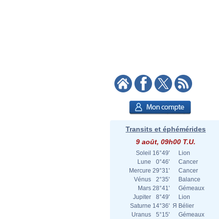
Transits et éphémérides
9 août, 09h00 T.U.
Soleil
16°49'
Lion
Lune
0°46'
Cancer
Mercure
29°31'
Cancer
Vénus
2°35'
Balance
Mars
28°41'
Gémeaux
Jupiter
8°49'
Lion
Saturne
14°36'
Я
Bélier
Uranus
5°15'
Gémeaux