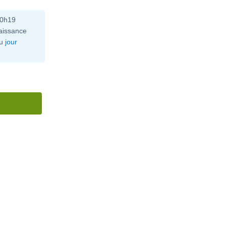
10h19
aissance
u
jour