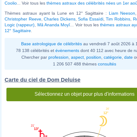
Coolio
... Voir tous les
thèmes astraux des célébrités nées un 1er aoû
Thèmes astraux ayant la Lune en 12° Sagittaire :
Liam Neeson
Christopher Reeve
,
Charles Dickens
,
Sofia Essaïdi
,
Tim Robbins
,
R
Logic (rappeur)
,
Mâ Ananda Moyî
... Voir tous les
thèmes astraux ay
12° Sagittaire
.
Base astrologique de célébrités
au vendredi 7 août 2026 à
78 138 célébrités et
évènements
dont 40 112 avec heure de n
Chercher par
profession
,
aspect
,
position
,
catégorie
,
date
o
1 206 507 488 thèmes
consultés
Carte du ciel de Dom Deluise
Sélectionnez un objet pour plus d'informations
26'
12°
21'
13°