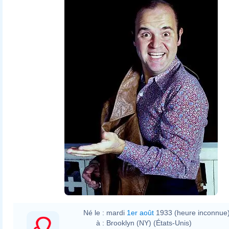
Allan Warren
Né le :
mardi
1er août
1933 (heure inconnue
à :
Brooklyn (NY) (États-Unis)