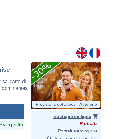
uise
 sa carte du
es dominantes
Prévisions détaillées - Automne
Boutique en ligne
Portraits
c vos profils
Portrait astrologique
Étude carrière et vocation