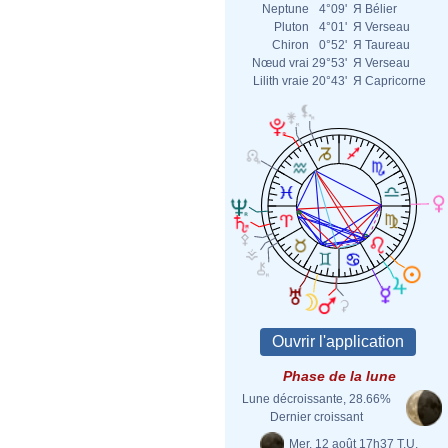
Neptune
4°09'
Я
Bélier
Pluton
4°01'
Я
Verseau
Chiron
0°52'
Я
Taureau
Nœud vrai
29°53'
Я
Verseau
Lilith vraie
20°43'
Я
Capricorne
Phase de la lune
Lune décroissante, 28.66%
Dernier croissant
Mer. 12 août 17h37 T.U.