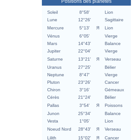
Positions des planètes
Soleil
8°58'
Lion
Lune
12°26'
Sagittaire
Mercure
5°13'
Я
Lion
Vénus
6°05'
Vierge
Mars
14°43'
Balance
Jupiter
22°04'
Vierge
Saturne
13°21'
Я
Verseau
Uranus
27°25'
Bélier
Neptune
8°47'
Vierge
Pluton
23°26'
Cancer
Chiron
3°16'
Gémeaux
Cérès
21°24'
Bélier
Pallas
3°54'
Я
Poissons
Junon
25°34'
Balance
Vesta
1°05'
Lion
Noeud Nord
28°43'
Я
Verseau
Lilith
15°02'
Я
Cancer