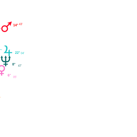
43'
14°
22°
04'
8°
47'
6°
05'
'