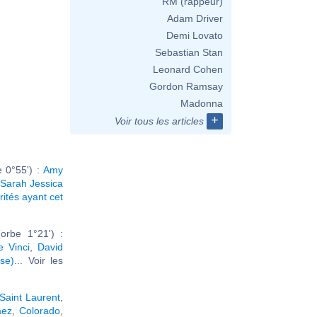
RM (rappeur)
Adam Driver
Demi Lovato
Sebastian Stan
Leonard Cohen
Gordon Ramsay
Madonna
+
Voir tous les articles
 0°55') :
Amy
Sarah Jessica
rités ayant cet
orbe 1°21') :
 Vinci
,
David
se)
... Voir les
Saint Laurent
,
aez
,
Colorado
,