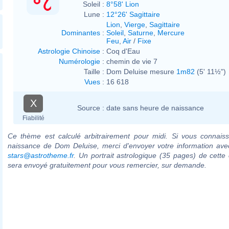
Soleil :
8°58' Lion
Lune :
12°26' Sagittaire
Lion
,
Vierge
,
Sagittaire
Dominantes
:
Soleil
,
Saturne
,
Mercure
Feu
,
Air
/
Fixe
Astrologie Chinoise
:
Coq d'Eau
Numérologie
:
chemin de vie 7
Taille :
Dom Deluise mesure
1m82
(5' 11½")
Vues
:
16 618
X
Source :
date sans heure de naissance
Fiabilité
Ce thème est calculé arbitrairement pour midi. Si vous connaiss
naissance de Dom Deluise, merci d'envoyer votre information ave
stars@astrotheme.fr
. Un portrait astrologique (35 pages) de cette 
sera envoyé gratuitement pour vous remercier, sur demande.