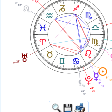
43'
28°
27°
25'
8°
58
5°
13'
23°
15°
26'
02'