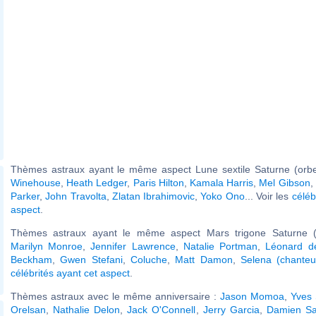
Thèmes astraux ayant le même aspect Lune sextile Saturne (orbe
Winehouse
,
Heath Ledger
,
Paris Hilton
,
Kamala Harris
,
Mel Gibson
,
Parker
,
John Travolta
,
Zlatan Ibrahimovic
,
Yoko Ono
... Voir les
céléb
aspect
.
Thèmes astraux ayant le même aspect Mars trigone Saturne (
Marilyn Monroe
,
Jennifer Lawrence
,
Natalie Portman
,
Léonard de
Beckham
,
Gwen Stefani
,
Coluche
,
Matt Damon
,
Selena (chanteu
célébrités ayant cet aspect
.
Thèmes astraux avec le même anniversaire :
Jason Momoa
,
Yves 
Orelsan
,
Nathalie Delon
,
Jack O'Connell
,
Jerry Garcia
,
Damien S