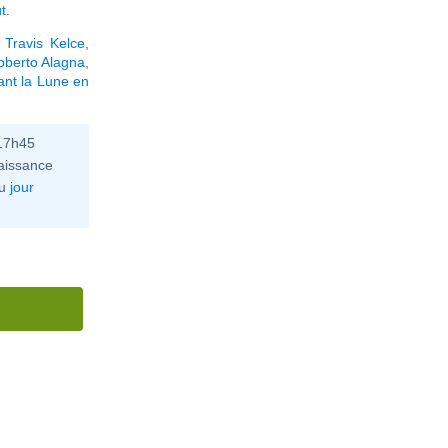
t
.
,
Travis Kelce
,
oberto Alagna
,
ant la Lune en
 17h45
aissance
u
jour