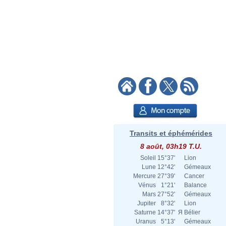
Transits et éphémérides
8 août, 03h19 T.U.
Soleil
15°37'
Lion
Lune
12°42'
Gémeaux
Mercure
27°39'
Cancer
Vénus
1°21'
Balance
Mars
27°52'
Gémeaux
Jupiter
8°32'
Lion
Saturne
14°37'
Я
Bélier
Uranus
5°13'
Gémeaux