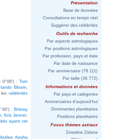
Présentation
Base de données
Consultations en temps réel
Suggérer des célébrités
Outils de recherche
Par aspects astrologiques
Par positions astrologiques
Par profession, pays et date
Par date de naissance
Par anniversaire
(78 111)
Par taille
(36 772)
e 0°08') :
Tom
Informations et données
rlando Bloom
,
r les
célébrités
Par pays et catégories
Anniversaires d'aujourd'hui
Dominantes planétaires
°40') :
Britney
n
,
Kris Jenner
,
Positions planétaires
rités ayant cet
Focus thèmes astraux
Zinedine Zidane
Ackles
,
Kesha