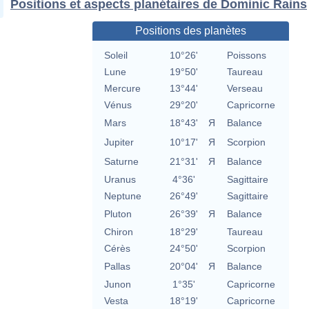
Positions et aspects planétaires de Dominic Rains
Positions des planètes
Soleil
10°26'
Poissons
Lune
19°50'
Taureau
Mercure
13°44'
Verseau
Vénus
29°20'
Capricorne
Mars
18°43'
Я
Balance
Jupiter
10°17'
Я
Scorpion
Saturne
21°31'
Я
Balance
Uranus
4°36'
Sagittaire
Neptune
26°49'
Sagittaire
Pluton
26°39'
Я
Balance
Chiron
18°29'
Taureau
Cérès
24°50'
Scorpion
Pallas
20°04'
Я
Balance
Junon
1°35'
Capricorne
Vesta
18°19'
Capricorne