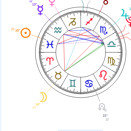
44'
13°
1
26'
10°
19°
50'
21°
12'