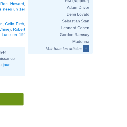
RM (rappeur)
,
Ron Howard
,
Adam Driver
és nées un 1er
Demi Lovato
Sebastian Stan
r.
,
Colin Firth
,
Leonard Cohen
Chine)
,
Robert
a Lune en 19°
Gordon Ramsay
Madonna
+
Voir tous les articles
0h44
aissance
u
jour