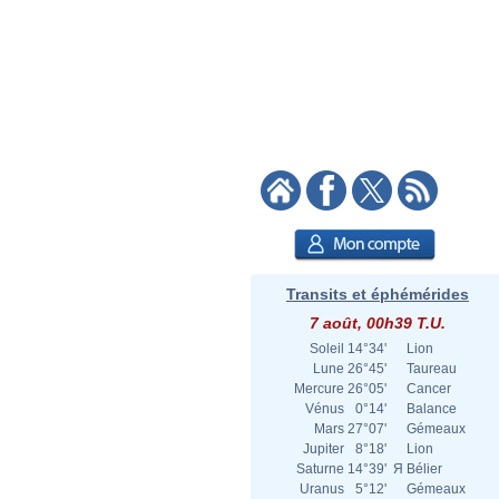
Transits et éphémérides
7 août, 00h39 T.U.
Soleil
14°34'
Lion
Lune
26°45'
Taureau
Mercure
26°05'
Cancer
Vénus
0°14'
Balance
Mars
27°07'
Gémeaux
Jupiter
8°18'
Lion
Saturne
14°39'
Я
Bélier
Uranus
5°12'
Gémeaux