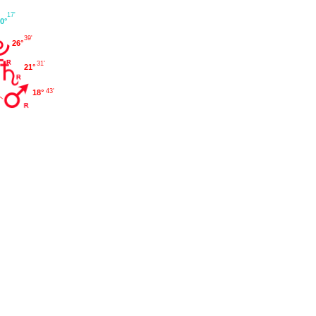
17'
0°
39'
26°
31'
21°
43'
18°