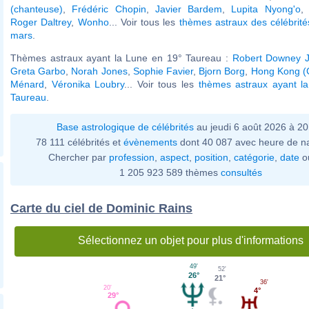
(chanteuse)
,
Frédéric Chopin
,
Javier Bardem
,
Lupita Nyong'o
Roger Daltrey
,
Wonho
... Voir tous les
thèmes astraux des célébrit
mars
.
Thèmes astraux ayant la Lune en 19° Taureau :
Robert Downey J
Greta Garbo
,
Norah Jones
,
Sophie Favier
,
Bjorn Borg
,
Hong Kong (
Ménard
,
Véronika Loubry
... Voir tous les
thèmes astraux ayant l
Taureau
.
Base astrologique de célébrités
au jeudi 6 août 2026 à 2
78 111 célébrités et
évènements
dont 40 087 avec heure de n
Chercher par
profession
,
aspect
,
position
,
catégorie
,
date
o
1 205 923 589 thèmes
consultés
Carte du ciel de Dominic Rains
Sélectionnez un objet pour plus d'informations
49'
52'
26°
21°
36'
20'
4°
29°