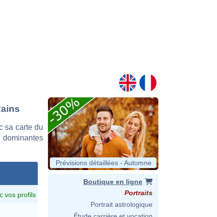
Rains
 sa carte du
es dominantes
Prévisions détaillées - Automne
Boutique en ligne
Portraits
c vos profils
Portrait astrologique
Étude carrière et vocation