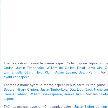
Thèmes astraux ayant le même aspect Soleil trigone Jupiter (orb
Cruise
,
Justin Timberlake
,
William de Galles
,
Dalai Lama XIV
,
O
Emmanuelle Béart
,
Heidi Klum
,
Adam Levine
,
Sean Penn
... Voi
ayant cet aspect
.
Thèmes astraux ayant le même aspect Vénus carré Pluton (orbe 2
Spears
,
Hillary Clinton
,
Justin Timberlake
,
Dua Lipa
,
Jack Nicholso
Camila Cabello
,
William Shakespeare
,
Jennie Kim
... Voir les
céléb
aspect
.
Thèmes astraux avec le même anniversaire :
Justin Bieber
,
Jensen 