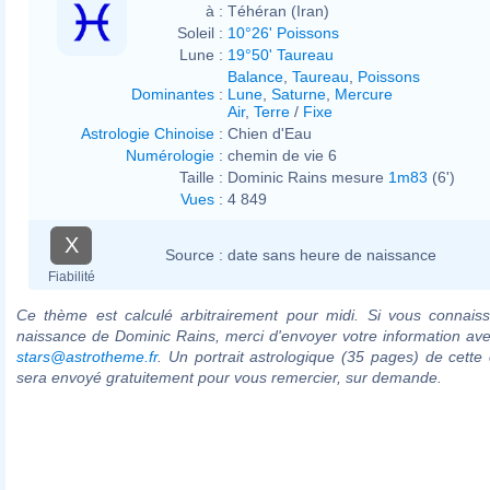
à :
Téhéran (Iran)
Soleil :
10°26' Poissons
Lune :
19°50' Taureau
Balance
,
Taureau
,
Poissons
Dominantes
:
Lune
,
Saturne
,
Mercure
Air
,
Terre
/
Fixe
Astrologie Chinoise
:
Chien d'Eau
Numérologie
:
chemin de vie 6
Taille :
Dominic Rains mesure
1m83
(6')
Vues
:
4 849
X
Source :
date sans heure de naissance
Fiabilité
Ce thème est calculé arbitrairement pour midi. Si vous connaiss
naissance de Dominic Rains, merci d'envoyer votre information av
stars@astrotheme.fr
. Un portrait astrologique (35 pages) de cette 
sera envoyé gratuitement pour vous remercier, sur demande.