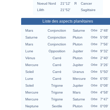
Noeud Nord
21°12'
Я
Cancer
Lilith
21°52'
Sagittaire
Liste des aspects planétaires
Mars
Conjonction
Saturne
2°48'
Orbe
Saturne
Conjonction
Pluton
5°08'
Orbe
Mars
Conjonction
Pluton
7°56'
Orbe
Lune
Opposition
Jupiter
9°32'
Orbe
Vénus
Carré
Pluton
2°40'
Orbe
Mercure
Carré
Jupiter
3°26'
Orbe
Soleil
Carré
Uranus
5°50'
Orbe
Lune
Carré
Mercure
6°05'
Orbe
Soleil
Trigone
Jupiter
0°08'
Orbe
Mercure
Trigone
Mars
4°58'
Orbe
Mercure
Trigone
Saturne
7°47'
Orbe
Neptune
Sextile
Pluton
0°09'
Orbe