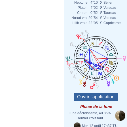
Neptune
4°10'
Я
Bélier
Pluton
4°02'
Я
Verseau
Chiron
0°52'
Я
Taureau
Nœud vrai
29°54'
Я
Verseau
Lilith vraie
22°05'
Я
Capricorne
Phase de la lune
Lune décroissante, 40.86%
Dernier croissant
Mer. 12 août 17h37 T.U.