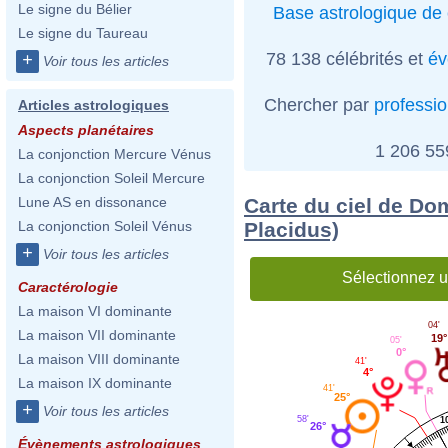
Le signe du Bélier
Base astrologique de 
Le signe du Taureau
78 138 célébrités et
év
+
Voir tous les articles
Chercher par
professi
Articles astrologiques
Aspects planétaires
1 206 5
La conjonction Mercure Vénus
La conjonction Soleil Mercure
Carte du ciel de Do
Lune AS en dissonance
Placidus)
La conjonction Soleil Vénus
+
Voir tous les articles
Sélectionnez u
Caractérologie
La maison VI dominante
04'
La maison VII dominante
19°
05'
0°
La maison VIII dominante
41'
4°
La maison IX dominante
41'
25°
+
Voir tous les articles
58'
1
26°
Évènements astrologiques