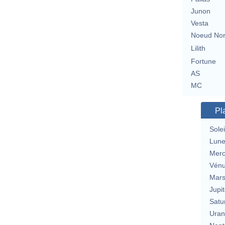
Junon
Vesta
Noeud No
Lilith
Fortune
AS
MC
Pl
Solei
Lun
Merc
Vén
Mar
Jupit
Satu
Uran