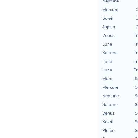
Neptune
C
Mercure
C
Soleil
C
Jupiter
C
Vénus
Tr
Lune
Tr
Saturne
Tr
Lune
Tr
Lune
Tr
Mars
S
Mercure
S
Neptune
S
Saturne
S
Vénus
S
Soleil
S
Pluton
S