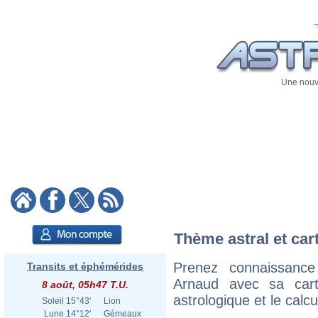
Une nouve
Thème astral et car
Prenez connaissanc
Transits et éphémérides
Arnaud avec sa carte
8 août, 05h47 T.U.
astrologique et le calc
Soleil
15°43'
Lion
Lune
14°12'
Gémeaux