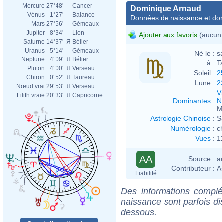
Mercure
27°48'
Cancer
Dominique Arnaud
Vénus
1°27'
Balance
Données de naissance et dom
Mars
27°56'
Gémeaux
Jupiter
8°34'
Lion
Ajouter aux favoris
(aucun 
Saturne
14°37'
Я
Bélier
Uranus
5°14'
Gémeaux
Né le :
s
Neptune
4°09'
Я
Bélier
à :
T
Pluton
4°00'
Я
Verseau
Soleil :
2
Chiron
0°52'
Я
Taureau
Lune :
2
Nœud vrai
29°53'
Я
Verseau
V
Lilith vraie
20°33'
Я
Capricorne
Dominantes
:
N
M
Astrologie Chinoise
:
S
Numérologie
:
c
Vues
:
1
AA
Source :
a
Contributeur :
A
Fiabilité
Des informations complé
naissance sont parfois di
dessous.