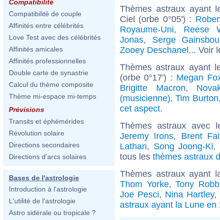
Compatibilité
Thèmes astraux ayant l
Compatibilité de couple
Ciel (orbe 0°05') :
Rober
Affinités entre célébrités
Royaume-Uni
,
Reese W
Love Test avec des célébrités
Jonas
,
Serge Gainsbou
Zooey Deschanel
... Voir 
Affinités amicales
Affinités professionnelles
Thèmes astraux ayant le
Double carte de synastrie
(orbe 0°17') :
Megan Fo
Calcul du thème composite
Brigitte Macron
,
Nova
Thème mi-espace mi-temps
(musicienne)
,
Tim Burton
cet aspect
.
Prévisions
Transits et éphémérides
Thèmes astraux avec l
Révolution solaire
Jeremy Irons
,
Brent Fa
Directions secondaires
Lathan
,
Song Joong-Ki
,
tous les
thèmes astraux d
Directions d'arcs solaires
Thèmes astraux ayant l
Bases de l'astrologie
Thom Yorke
,
Tony Robb
Introduction à l'astrologie
Joe Pesci
,
Nina Hartley
,
L'utilité de l'astrologie
astraux ayant la Lune en 
Astro sidérale ou tropicale ?