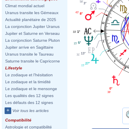
58'
3°
Climat mondial actuel
11
Uranus transite les Gémeaux
43'
8°
Actualité planétaire de 2025
12
La conjonction Jupiter Uranus
1°
33'
Jupiter et Saturne en Verseau
La conjonction Saturne Pluton
1
5°
15'
Jupiter arrive en Sagittaire
13°
Uranus transite le Taureau
31'
Saturne transite le Capricorne
2
27°
15'
Lifestyle
Le zodiaque et l'hésitation
Le zodiaque et la timidité
Le zodiaque et le mensonge
0°
38'
Les qualités des 12 signes
Les défauts des 12 signes
+
Voir tous les articles
Compatibilité
Astrologie et compatibilité