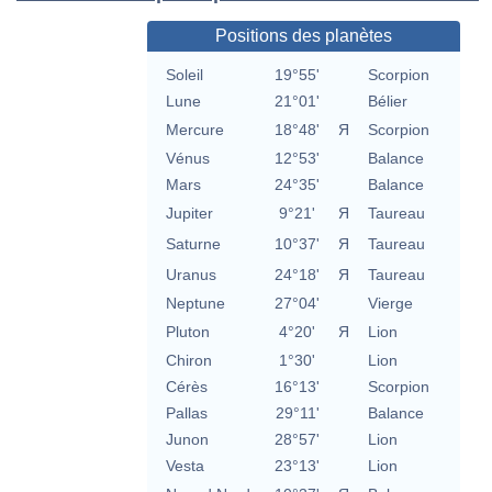
Positions des planètes
Soleil
19°55'
Scorpion
Lune
21°01'
Bélier
Mercure
18°48'
Я
Scorpion
Vénus
12°53'
Balance
Mars
24°35'
Balance
Jupiter
9°21'
Я
Taureau
Saturne
10°37'
Я
Taureau
Uranus
24°18'
Я
Taureau
Neptune
27°04'
Vierge
Pluton
4°20'
Я
Lion
Chiron
1°30'
Lion
Cérès
16°13'
Scorpion
Pallas
29°11'
Balance
Junon
28°57'
Lion
Vesta
23°13'
Lion