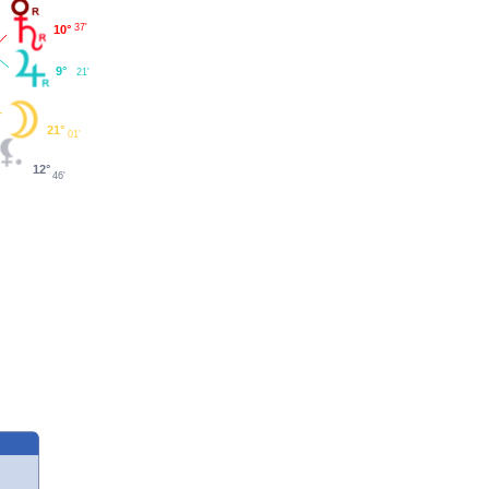
37'
10°
9°
21'
21°
01'
12°
46'