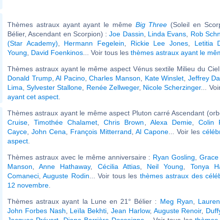
Thèmes astraux ayant ayant le même
Big Three
(Soleil en Scor
Bélier, Ascendant en Scorpion) :
Joe Dassin
,
Linda Evans
,
Rob Schn
(Star Academy)
,
Hermann Fegelein
,
Rickie Lee Jones
,
Letitia
Young
,
David Foenkinos
... Voir tous les
thèmes astraux ayant le m
Thèmes astraux ayant le même aspect Vénus sextile Milieu du Ciel 
Donald Trump
,
Al Pacino
,
Charles Manson
,
Kate Winslet
,
Jeffrey D
Lima
,
Sylvester Stallone
,
Renée Zellweger
,
Nicole Scherzinger
... Vo
ayant cet aspect
.
Thèmes astraux ayant le même aspect Pluton carré Ascendant (orb
Cruise
,
Timothée Chalamet
,
Chris Brown
,
Alexa Demie
,
Colin 
Cayce
,
John Cena
,
François Mitterrand
,
Al Capone
... Voir les
céléb
aspect
.
Thèmes astraux avec le même anniversaire :
Ryan Gosling
,
Grace 
Manson
,
Anne Hathaway
,
Cécilia Attias
,
Neil Young
,
Tonya H
Comaneci
,
Auguste Rodin
... Voir tous les
thèmes astraux des célé
12 novembre
.
Thèmes astraux ayant la Lune en 21° Bélier :
Meg Ryan
,
Lauren
John Forbes Nash
,
Leïla Bekhti
,
Jean Harlow
,
Auguste Renoir
,
Duff
Jacques Prévert
,
Diane Barrière-Desseigne
... Voir tous les
thèmes 