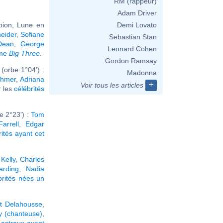
RM (rappeur)
Adam Driver
pion, Lune en
Demi Lovato
eider
,
Sofiane
Sebastian Stan
 Dean
,
George
Leonard Cohen
ême
Big Three
.
Gordon Ramsay
(orbe 1°04') :
Madonna
ahmer
,
Adriana
+
Voir tous les articles
ir les
célébrités
e 2°23') :
Tom
Farrell
,
Edgar
rités ayant cet
Kelly
,
Charles
arding
,
Nadia
brités nées un
t Delahousse
,
y (chanteuse)
,
astraux ayant