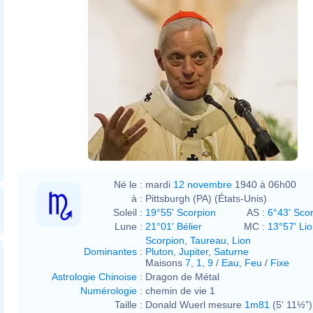
Né le :
mardi
12 novembre
1940 à 06h00
à :
Pittsburgh (PA) (États-Unis)
Soleil :
19°55' Scorpion
AS :
6°43' Sco
Lune :
21°01' Bélier
MC :
13°57' Li
Scorpion
,
Taureau
,
Lion
Dominantes
:
Pluton
,
Jupiter
,
Saturne
Maisons
7
,
1
,
9
/
Eau
,
Feu
/
Fixe
Astrologie Chinoise
:
Dragon de Métal
Numérologie
:
chemin de vie 1
Taille :
Donald Wuerl mesure
1m81
(5' 11½")