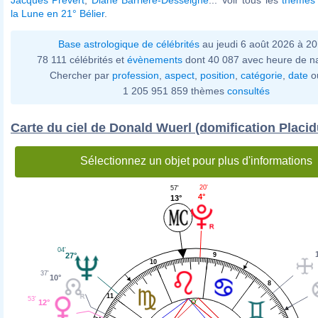
la Lune en 21° Bélier
.
Base astrologique de célébrités
au jeudi 6 août 2026 à 2
78 111 célébrités et
évènements
dont 40 087 avec heure de n
Chercher par
profession
,
aspect
,
position
,
catégorie
,
date
o
1 205 951 859 thèmes
consultés
Carte du ciel de Donald Wuerl (domification Placid
Sélectionnez un objet pour plus d'informations
20'
57'
4°
13°
04'
9
27°
10
37'
10°
8
11
53'
12°