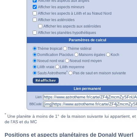
Afficher les aspects aux angles
Afficher les aspects mineurs
Afficher les aspects à Lilith et au Nœud Nord
Afficher les astéroïdes
Afficher les aspects aux astéroïdes
Afficher les planètes hypothétiques
Paramètres de calcul
Thème tropical
Thème sidéral
Domification Placidus
Maisons égales
Koch
Noeud nord vrai
Noeud nord moyen
Lilith vraie
Lilith moyenne
*
Sauts Astrotheme
Pas de saut en maison suivante
Lien permanent
Lien
BBCode
*
Une planète à moins de 1° de la maison suivante lui appartient, et 
de l'AS et du MC
Positions et aspects planétaires de Donald Wuerl