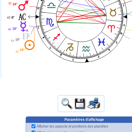
35'
24°
7
12
6°
43'
6
1
18°
48'
18°
53'
5
2
19°
55'
4
3
Paramètres d'affichage
Afficher les aspects et positions des planètes