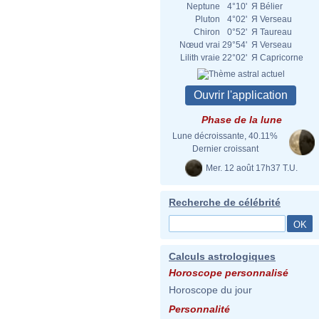
Neptune
4°10'
Я
Bélier
Pluton
4°02'
Я
Verseau
Chiron
0°52'
Я
Taureau
Nœud vrai
29°54'
Я
Verseau
Lilith vraie
22°02'
Я
Capricorne
Phase de la lune
Lune décroissante, 40.11%
Dernier croissant
Mer. 12 août 17h37 T.U.
Recherche de célébrité
Calculs astrologiques
Horoscope personnalisé
Horoscope du jour
Personnalité