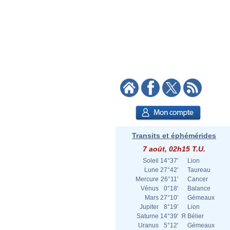
Transits et éphémérides
7 août, 02h15 T.U.
Soleil
14°37'
Lion
Lune
27°42'
Taureau
Mercure
26°11'
Cancer
Vénus
0°18'
Balance
Mars
27°10'
Gémeaux
Jupiter
8°19'
Lion
Saturne
14°39'
Я
Bélier
Uranus
5°12'
Gémeaux