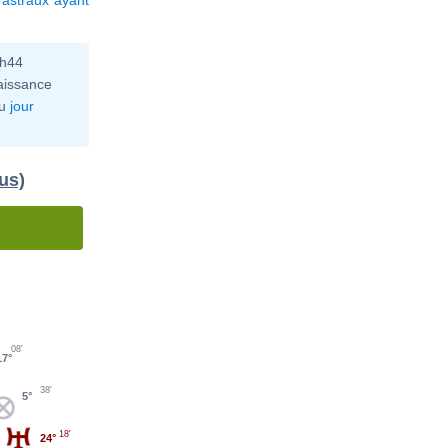
0h44
aissance
u
jour
us)
08'
17°
38'
5°
18'
24°