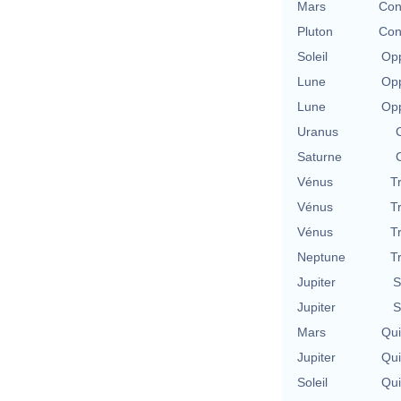
Mars
Con
Pluton
Con
Soleil
Opp
Lune
Opp
Lune
Opp
Uranus
Saturne
Vénus
T
Vénus
T
Vénus
T
Neptune
T
Jupiter
S
Jupiter
S
Mars
Qu
Jupiter
Qu
Soleil
Qu