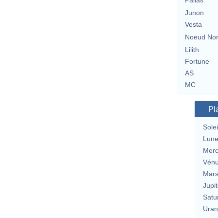
Pallas
Junon
Vesta
Noeud No
Lilith
Fortune
AS
MC
Pl
Solei
Lun
Merc
Vén
Mar
Jupit
Satu
Uran