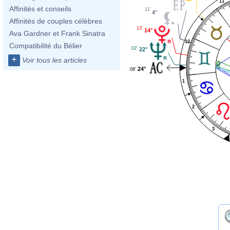
11
Affinités et conseils
11'
4°
Affinités de couples célèbres
13'
14°
Ava Gardner et Frank Sinatra
12
Compatibilité du Bélier
02'
22°
+
Voir tous les articles
24°
08'
1
2
3