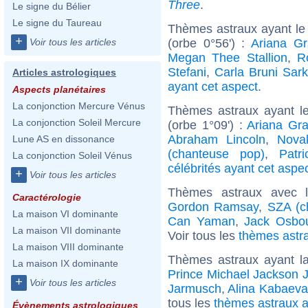
Three
.
Le signe du Bélier
Le signe du Taureau
Thèmes astraux ayant le
+
(orbe 0°56') :
Ariana G
Voir tous les articles
Megan Thee Stallion
,
R
Stefani
,
Carla Bruni Sar
Articles astrologiques
ayant cet aspect
.
Aspects planétaires
La conjonction Mercure Vénus
Thèmes astraux ayant l
La conjonction Soleil Mercure
(orbe 1°09') :
Ariana Gr
Abraham Lincoln
,
Nova
Lune AS en dissonance
(chanteuse pop)
,
Patr
La conjonction Soleil Vénus
célébrités ayant cet aspe
+
Voir tous les articles
Thèmes astraux avec 
Caractérologie
Gordon Ramsay
,
SZA (c
La maison VI dominante
Can Yaman
,
Jack Osbo
La maison VII dominante
Voir tous les
thèmes astr
La maison VIII dominante
Thèmes astraux ayant l
La maison IX dominante
Prince Michael Jackson J
+
Voir tous les articles
Jarmusch
,
Alina Kabaeva
tous les
thèmes astraux a
Évènements astrologiques