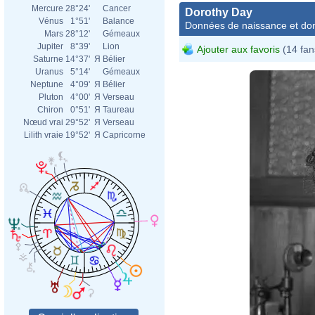
Mercure
28°24'
Cancer
Dorothy Day
Vénus
1°51'
Balance
Données de naissance et dom
Mars
28°12'
Gémeaux
Jupiter
8°39'
Lion
Ajouter aux favoris
(14 fan
Saturne
14°37'
Я
Bélier
Uranus
5°14'
Gémeaux
Neptune
4°09'
Я
Bélier
Pluton
4°00'
Я
Verseau
Chiron
0°51'
Я
Taureau
Nœud vrai
29°52'
Я
Verseau
Lilith vraie
19°52'
Я
Capricorne