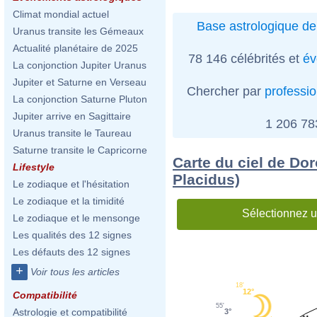
Climat mondial actuel
Base astrologique de
Uranus transite les Gémeaux
Actualité planétaire de 2025
78 146 célébrités et
év
La conjonction Jupiter Uranus
Jupiter et Saturne en Verseau
Chercher par
professi
La conjonction Saturne Pluton
Jupiter arrive en Sagittaire
1 206 7
Uranus transite le Taureau
Saturne transite le Capricorne
Carte du ciel de Do
Lifestyle
Placidus)
Le zodiaque et l'hésitation
Le zodiaque et la timidité
Sélectionnez u
Le zodiaque et le mensonge
Les qualités des 12 signes
Les défauts des 12 signes
+
Voir tous les articles
18'
12°
Compatibilité
55'
Astrologie et compatibilité
3°