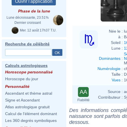
Phase de la lune
Lune décroissante, 23.51%
Dernier croissant
Mer. 12 août 17h37 T.U.
Née le :
l
à :
B
Soleil :
1
Recherche de célébrité
Lune :
1
S
Dominantes
:
N
M
Calculs astrologiques
Numérologie
:
c
Horoscope personnalisé
Taille :
D
Horoscope du jour
Vues
:
1
Personnalité
AA
Source :
a
Ascendant et thème astral
Contributeur :
S
Signe et Ascendant
Fiabilité
Atlas astrologique gratuit
Des informations complé
Calcul de l'élément dominant
naissance sont parfois di
Les 360 degrés symboliques
dessous.