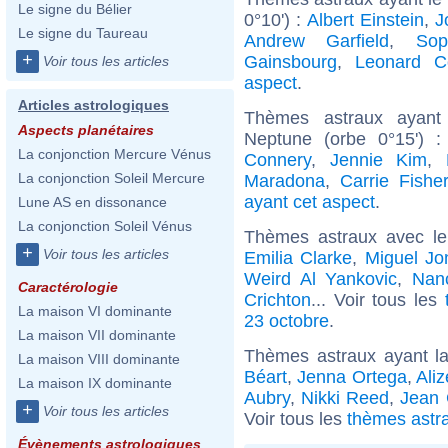
Le signe du Bélier
0°10') :
Albert Einstein
,
J
Le signe du Taureau
Andrew Garfield
,
Sop
+
Gainsbourg
,
Leonard C
Voir tous les articles
aspect
.
Articles astrologiques
Thèmes astraux ayant 
Aspects planétaires
Neptune (orbe 0°15') 
La conjonction Mercure Vénus
Connery
,
Jennie Kim
,
La conjonction Soleil Mercure
Maradona
,
Carrie Fishe
ayant cet aspect
.
Lune AS en dissonance
La conjonction Soleil Vénus
Thèmes astraux avec l
+
Voir tous les articles
Emilia Clarke
,
Miguel Jo
Weird Al Yankovic
,
Nan
Caractérologie
Crichton
... Voir tous les
La maison VI dominante
23 octobre
.
La maison VII dominante
Thèmes astraux ayant 
La maison VIII dominante
Béart
,
Jenna Ortega
,
Ali
La maison IX dominante
Aubry
,
Nikki Reed
,
Jean 
+
Voir tous les articles
Voir tous les
thèmes astr
Évènements astrologiques