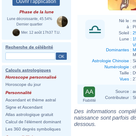
Phase de la lune
Lune décroissante, 45.54%
Né le :
m
Dernier quartier
à :
P
Mer. 12 août 17h37 T.U.
Soleil :
2
Lune :
1
V
Recherche de célébrité
Dominantes
:
M
M
Astrologie Chinoise
:
S
Numérologie
:
c
Calculs astrologiques
Taille :
D
Horoscope personnalisé
Vues
:
2
Horoscope du jour
AA
Source :
a
Personnalité
Contributeur :
S
Ascendant et thème astral
Fiabilité
Signe et Ascendant
Des informations complé
Atlas astrologique gratuit
naissance sont parfois di
Calcul de l'élément dominant
dessous.
Les 360 degrés symboliques