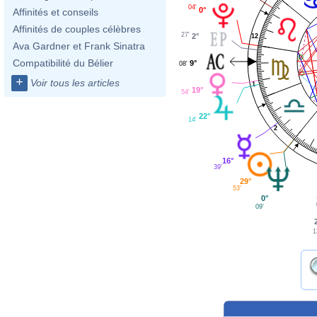
04'
0°
Affinités et conseils
Affinités de couples célèbres
27'
2°
12
Ava Gardner et Frank Sinatra
Compatibilité du Bélier
9°
08'
+
Voir tous les articles
1
19°
54'
22°
14'
2
16°
39'
29°
53'
0°
09'
1