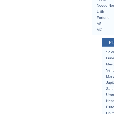
Noeud No
Lilith
Fortune
AS
MC
Pl
Solei
Lun
Merc
Vén
Mar
Jupit
Satu
Uran
Nept
Plut
Chir