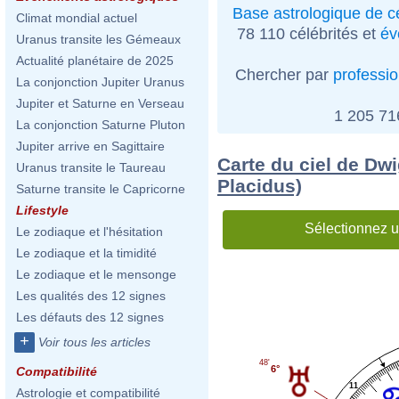
Base astrologique de cé
Climat mondial actuel
78 110 célébrités et
év
Uranus transite les Gémeaux
Actualité planétaire de 2025
Chercher par
professi
La conjonction Jupiter Uranus
Jupiter et Saturne en Verseau
1 205 7
La conjonction Saturne Pluton
Jupiter arrive en Sagittaire
Carte du ciel de Dw
Uranus transite le Taureau
Placidus)
Saturne transite le Capricorne
Lifestyle
Sélectionnez u
Le zodiaque et l'hésitation
Le zodiaque et la timidité
Le zodiaque et le mensonge
Les qualités des 12 signes
Les défauts des 12 signes
+
Voir tous les articles
48'
6°
Compatibilité
11
Astrologie et compatibilité