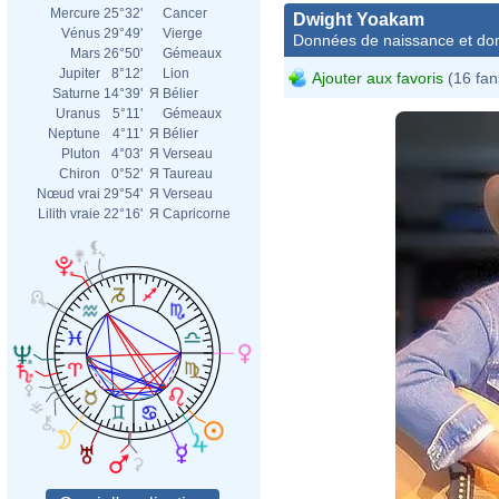
Mercure
25°32'
Cancer
Dwight Yoakam
Vénus
29°49'
Vierge
Données de naissance et dom
Mars
26°50'
Gémeaux
Jupiter
8°12'
Lion
Ajouter aux favoris
(16 fan
Saturne
14°39'
Я
Bélier
Uranus
5°11'
Gémeaux
Neptune
4°11'
Я
Bélier
Pluton
4°03'
Я
Verseau
Chiron
0°52'
Я
Taureau
Nœud vrai
29°54'
Я
Verseau
Lilith vraie
22°16'
Я
Capricorne