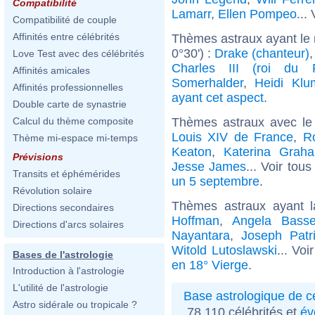
Compatibilité
Lamarr
,
Ellen Pompeo
...
Compatibilité de couple
Affinités entre célébrités
Thèmes astraux ayant le 
0°30') :
Drake (chanteur)
Love Test avec des célébrités
Charles III (roi du 
Affinités amicales
Somerhalder
,
Heidi Klu
Affinités professionnelles
ayant cet aspect
.
Double carte de synastrie
Thèmes astraux avec le
Calcul du thème composite
Louis XIV de France
,
R
Thème mi-espace mi-temps
Keaton
,
Katerina Grah
Prévisions
Jesse James
... Voir tou
Transits et éphémérides
un 5 septembre
.
Révolution solaire
Thèmes astraux ayant 
Directions secondaires
Hoffman
,
Angela Basse
Directions d'arcs solaires
Nayantara
,
Joseph Patr
Witold Lutoslawski
... Voi
Bases de l'astrologie
en 18° Vierge
.
Introduction à l'astrologie
L'utilité de l'astrologie
Base astrologique de cé
Astro sidérale ou tropicale ?
78 110 célébrités et
év