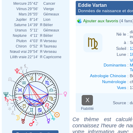
Mercure
25°42'
Cancer
Eddie Vartan
Vénus
29°56'
Vierge
Données de naissance et dom
Mars
26°55'
Gémeaux
Jupiter
8°14'
Lion
Ajouter aux favoris
(4 fans
Saturne
14°39'
Я
Bélier
Uranus
5°11'
Gémeaux
d
Né le :
Neptune
4°11'
Я
Bélier
i
Pluton
4°03'
Я
Verseau
à :
S
Chiron
0°52'
Я
Taureau
Soleil :
1
Nœud vrai
29°54'
Я
Verseau
Lune :
1
Lilith vraie
22°14'
Я
Capricorne
V
Dominantes
:
M
T
Astrologie Chinoise
:
B
Numérologie
:
c
Vues
:
1
X
Source :
d
Fiabilité
Ce thème est calculé 
connaissez l'heure de na
votre information ave