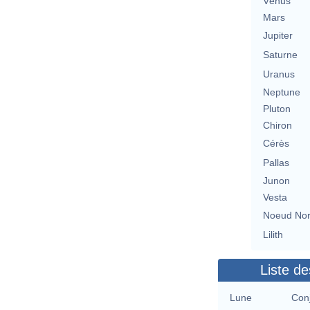
Vénus
Mars
Jupiter
Saturne
Uranus
Neptune
Pluton
Chiron
Cérès
Pallas
Junon
Vesta
Noeud No
Lilith
Liste de
Lune
Conj