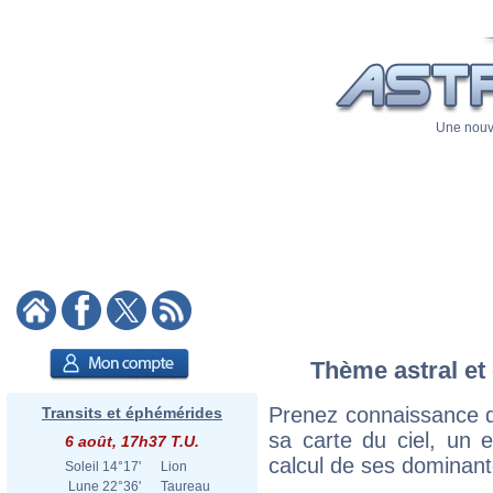
Une nouve
Thème astral et 
Prenez connaissance d
Transits et éphémérides
sa carte du ciel, un ex
6 août, 17h37 T.U.
calcul de ses dominant
Soleil
14°17'
Lion
Lune
22°36'
Taureau