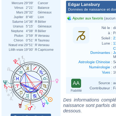
Mercure
29°09'
Cancer
Edgar Lansbury
Vénus
2°21'
Balance
Données de naissance et dom
Mars
28°32'
Gémeaux
Jupiter
8°46'
Lion
Ajouter aux favoris
(aucun 
Saturne
14°36'
Я
Bélier
Uranus
5°15'
Gémeaux
Né le :
d
Neptune
4°08'
Я
Bélier
à :
P
Pluton
3°59'
Я
Verseau
Soleil :
2
Chiron
0°51'
Я
Taureau
Lune :
1
Nœud vrai
29°51'
Я
Verseau
C
Lilith vraie
19°00'
Я
Capricorne
Dominantes
:
J
M
Astrologie Chinoise
:
S
Numérologie
:
c
Vues
:
1
AA
Source :
a
Contributeur :
F
Fiabilité
Des informations complé
naissance sont parfois di
dessous.