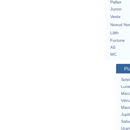
Pallas
Junon
Vesta
Noeud No
Lilith
Fortune
AS
MC
Pl
Solei
Lun
Merc
Vén
Mar
Jupit
Satu
Uran