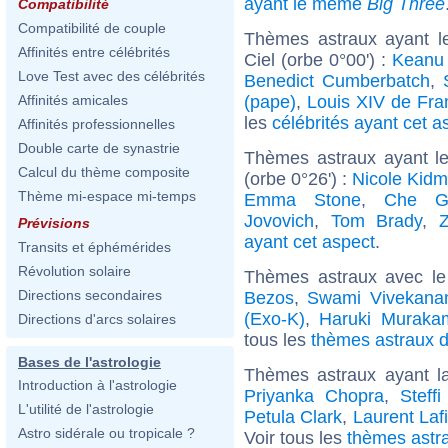
ayant le même
Big Three
Compatibilité
Compatibilité de couple
Thèmes astraux ayant l
Affinités entre célébrités
Ciel (orbe 0°00') :
Keanu
Love Test avec des célébrités
Benedict Cumberbatch
,
(pape)
,
Louis XIV de Fra
Affinités amicales
les
célébrités ayant cet a
Affinités professionnelles
Double carte de synastrie
Thèmes astraux ayant l
Calcul du thème composite
(orbe 0°26') :
Nicole Kid
Thème mi-espace mi-temps
Emma Stone
,
Che G
Jovovich
,
Tom Brady
,
Prévisions
ayant cet aspect
.
Transits et éphémérides
Révolution solaire
Thèmes astraux avec le
Directions secondaires
Bezos
,
Swami Vivekana
(Exo-K)
,
Haruki Muraka
Directions d'arcs solaires
tous les
thèmes astraux d
Bases de l'astrologie
Thèmes astraux ayant 
Introduction à l'astrologie
Priyanka Chopra
,
Steffi
L'utilité de l'astrologie
Petula Clark
,
Laurent Lafi
Astro sidérale ou tropicale ?
Voir tous les
thèmes astr