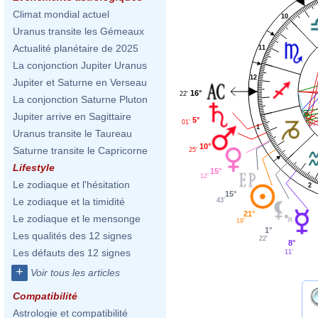
Climat mondial actuel
10
Uranus transite les Gémeaux
Actualité planétaire de 2025
11
La conjonction Jupiter Uranus
12
Jupiter et Saturne en Verseau
16°
22'
La conjonction Saturne Pluton
Jupiter arrive en Sagittaire
5°
01'
1
Uranus transite le Taureau
10°
Saturne transite le Capricorne
25'
Lifestyle
15°
12'
Le zodiaque et l'hésitation
2
15°
Le zodiaque et la timidité
43'
21°
Le zodiaque et le mensonge
19'
1°
Les qualités des 12 signes
22'
8°
Les défauts des 12 signes
11'
+
Voir tous les articles
Compatibilité
Astrologie et compatibilité