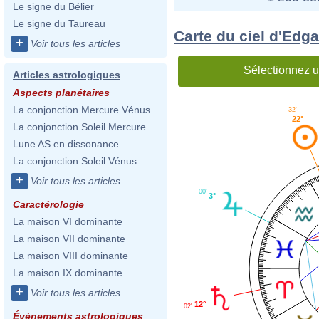
Le signe du Bélier
Le signe du Taureau
Carte du ciel d'Edg
+
Voir tous les articles
Sélectionnez u
Articles astrologiques
Aspects planétaires
La conjonction Mercure Vénus
32'
22°
La conjonction Soleil Mercure
Lune AS en dissonance
La conjonction Soleil Vénus
+
Voir tous les articles
00'
3°
Caractérologie
La maison VI dominante
La maison VII dominante
La maison VIII dominante
La maison IX dominante
+
Voir tous les articles
12°
02'
Évènements astrologiques