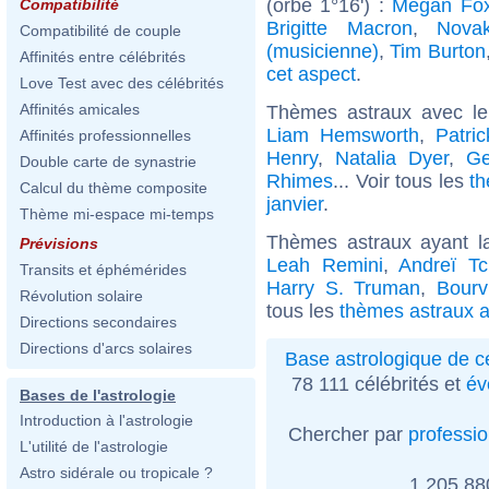
(orbe 1°16') :
Megan Fo
Compatibilité
Brigitte Macron
,
Nova
Compatibilité de couple
(musicienne)
,
Tim Burton
Affinités entre célébrités
cet aspect
.
Love Test avec des célébrités
Affinités amicales
Thèmes astraux avec l
Liam Hemsworth
,
Patri
Affinités professionnelles
Henry
,
Natalia Dyer
,
Ge
Double carte de synastrie
Rhimes
... Voir tous les
th
Calcul du thème composite
janvier
.
Thème mi-espace mi-temps
Thèmes astraux ayant l
Prévisions
Leah Remini
,
Andreï Tch
Transits et éphémérides
Harry S. Truman
,
Bourvi
Révolution solaire
tous les
thèmes astraux a
Directions secondaires
Directions d'arcs solaires
Base astrologique de cé
78 111 célébrités et
év
Bases de l'astrologie
Introduction à l'astrologie
Chercher par
professi
L'utilité de l'astrologie
Astro sidérale ou tropicale ?
1 205 8