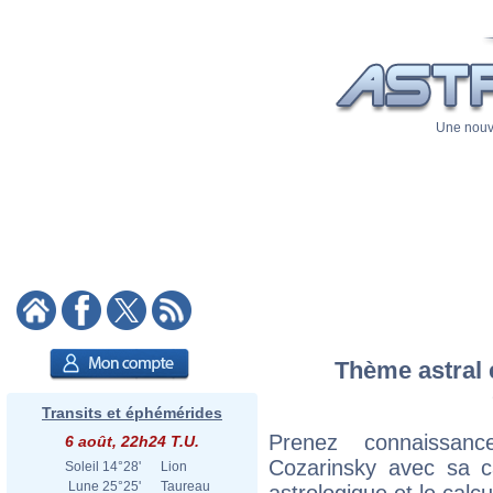
Une nouve
Thème astral 
Transits et éphémérides
Prenez connaissan
6 août, 22h24 T.U.
Cozarinsky avec sa ca
Soleil
14°28'
Lion
Lune
25°25'
Taureau
astrologique et le calc