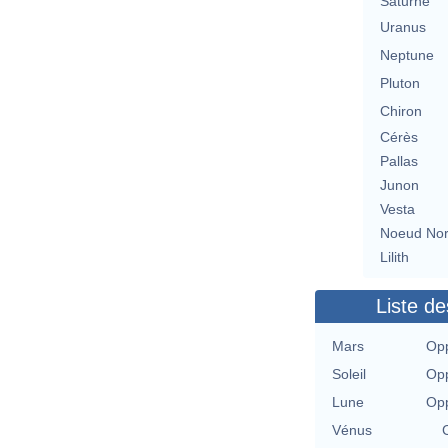
Saturne
Uranus
Neptune
Pluton
Chiron
Cérès
Pallas
Junon
Vesta
Noeud No
Lilith
Liste de
Mars
Opp
Soleil
Opp
Lune
Opp
Vénus