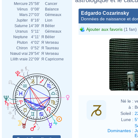
Mercure
25°58'
Cancer
Vénus
0°08'
Balance
Edgardo Cozarinsky
Mars
27°03'
Gémeaux
Données de naissance et dom
Jupiter
8°16'
Lion
Saturne
14°39'
Я
Bélier
Ajouter aux favoris
(1 fan)
Uranus
5°11'
Gémeaux
Neptune
4°11'
Я
Bélier
Pluton
4°02'
Я
Verseau
Chiron
0°52'
Я
Taureau
Nœud vrai
29°54'
Я
Verseau
Lilith vraie
22°09'
Я
Capricorne
Né le :
v
à :
B
Soleil :
2
Lune :
5
S
Dominantes
:
J
E