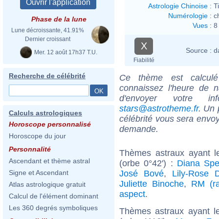
Astrologie Chinoise
:
T
Numérologie
:
c
Phase de la lune
Vues
:
8
Lune décroissante, 41.91%
Dernier croissant
X
Source :
d
Mer. 12 août 17h37 T.U.
Fiabilité
Recherche de célébrité
Ce thème est calculé 
connaissez l'heure de n
d'envoyer votre i
stars@astrotheme.fr
. Un 
Calculs astrologiques
célébrité vous sera envoy
Horoscope personnalisé
demande.
Horoscope du jour
Personnalité
Thèmes astraux ayant l
Ascendant et thème astral
(orbe 0°42') :
Diana Spe
José Bové
,
Lily-Rose 
Signe et Ascendant
Juliette Binoche
,
RM (ra
Atlas astrologique gratuit
aspect
.
Calcul de l'élément dominant
Les 360 degrés symboliques
Thèmes astraux ayant le