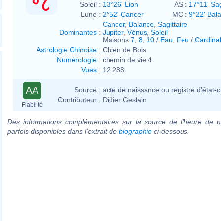
Soleil :
13°26' Lion
AS :
17°11' Sag
Lune :
2°52' Cancer
MC :
9°22' Bal
Cancer
,
Balance
,
Sagittaire
Dominantes
:
Jupiter
,
Vénus
,
Soleil
Maisons
7
,
8
,
10
/
Eau
,
Feu
/
Cardinal
Astrologie Chinoise
:
Chien de Bois
Numérologie
:
chemin de vie 4
Vues
:
12 288
AA
Source :
acte de naissance ou registre d'état-ci
Contributeur :
Didier Geslain
Fiabilité
Des informations complémentaires sur la source de l'heure de n
parfois disponibles dans l'extrait de
biographie
ci-dessous.