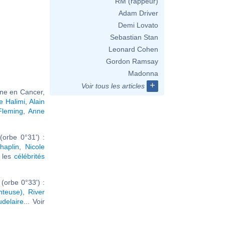
RM (rappeur)
Adam Driver
Demi Lovato
Sebastian Stan
Leonard Cohen
Gordon Ramsay
Madonna
+
Voir tous les articles
une en Cancer,
e Halimi
,
Alain
Fleming
,
Anne
orbe 0°31') :
haplin
,
Nicole
r les
célébrités
(orbe 0°33') :
nteuse)
,
River
delaire
... Voir