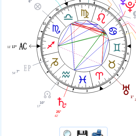
6°
9
8
10
11
7
12
17°
11'
6
1
5
7°
54'
4
2
3
1°
2
10°
17'
25°
42'