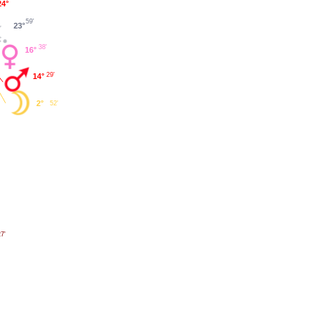
24°
59'
23°
38'
16°
29'
14°
2°
52'
7'