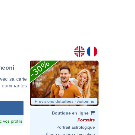
meoni
vec sa carte
es dominantes
Prévisions détaillées - Automne
Boutique en ligne
Portraits
c vos profils
Portrait astrologique
Étude carrière et vocation