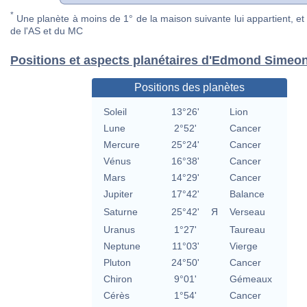
*
Une planète à moins de 1° de la maison suivante lui appartient, et 
de l'AS et du MC
Positions et aspects planétaires d'Edmond Simeon
Positions des planètes
Soleil
13°26'
Lion
Lune
2°52'
Cancer
Mercure
25°24'
Cancer
Vénus
16°38'
Cancer
Mars
14°29'
Cancer
Jupiter
17°42'
Balance
Saturne
25°42'
Я
Verseau
Uranus
1°27'
Taureau
Neptune
11°03'
Vierge
Pluton
24°50'
Cancer
Chiron
9°01'
Gémeaux
Cérès
1°54'
Cancer