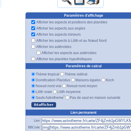
Paramètres d'affichage
Afficher les aspects et positions des planètes
Afficher les aspects aux angles
Afficher les aspects mineurs
Afficher les aspects à Lilith et au Nœud Nord
Afficher les astéroïdes
Afficher les aspects aux astéroïdes
Afficher les planètes hypothétiques
Paramètres de calcul
Thème tropical
Thème sidéral
Domification Placidus
Maisons égales
Koch
Noeud nord vrai
Noeud nord moyen
Lilith vraie
Lilith moyenne
*
Sauts Astrotheme
Pas de saut en maison suivante
Lien permanent
Lien
BBCode