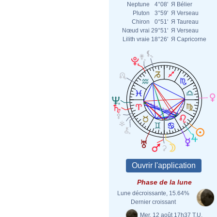
Neptune
4°08'
Я
Bélier
Pluton
3°59'
Я
Verseau
Chiron
0°51'
Я
Taureau
Nœud vrai
29°51'
Я
Verseau
Lilith vraie
18°26'
Я
Capricorne
Phase de la lune
Lune décroissante, 15.64%
Dernier croissant
Mer. 12 août 17h37 T.U.