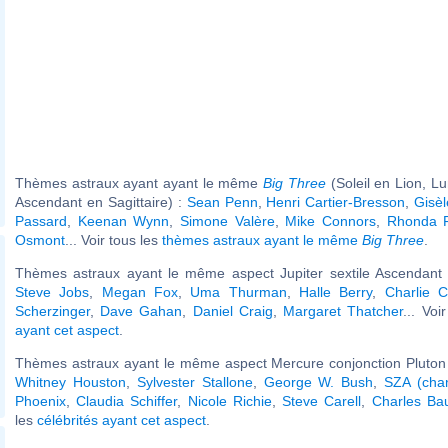
Thèmes astraux ayant ayant le même
Big Three
(Soleil en Lion, L
Ascendant en Sagittaire) :
Sean Penn
,
Henri Cartier-Bresson
,
Gisèl
Passard
,
Keenan Wynn
,
Simone Valère
,
Mike Connors
,
Rhonda 
Osmont
... Voir tous les
thèmes astraux ayant le même
Big Three
.
Thèmes astraux ayant le même aspect Jupiter sextile Ascendant (
Steve Jobs
,
Megan Fox
,
Uma Thurman
,
Halle Berry
,
Charlie C
Scherzinger
,
Dave Gahan
,
Daniel Craig
,
Margaret Thatcher
... Voi
ayant cet aspect
.
Thèmes astraux ayant le même aspect Mercure conjonction Pluton 
Whitney Houston
,
Sylvester Stallone
,
George W. Bush
,
SZA (cha
Phoenix
,
Claudia Schiffer
,
Nicole Richie
,
Steve Carell
,
Charles Bau
les
célébrités ayant cet aspect
.