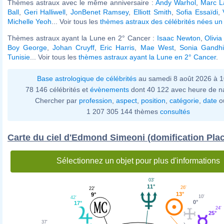
Thèmes astraux avec le même anniversaire :
Andy Warhol
,
Marc L
Ball
,
Geri Halliwell
,
JonBenet Ramsey
,
Elliott Smith
,
Sofia Essaïdi
,
Michelle Yeoh
... Voir tous les
thèmes astraux des célébrités nées un
Thèmes astraux ayant la Lune en 2° Cancer :
Isaac Newton
,
Olivi
Boy George
,
Johan Cruyff
,
Eric Harris
,
Mae West
,
Sonia Gandhi
Tunisie
... Voir tous les
thèmes astraux ayant la Lune en 2° Cancer
.
Base astrologique de célébrités
au samedi 8 août 2026 à 
78 146 célébrités et
évènements
dont 40 122 avec heure de n
Chercher par
profession
,
aspect
,
position
,
catégorie
,
date
o
1 207 305 144 thèmes
consultés
Carte du ciel d'Edmond Simeoni (domification Pla
Sélectionnez un objet pour plus d'informations
03'
11°
26'
22'
13°
9°
10'
42'
0°
17°
24'
25°
37'