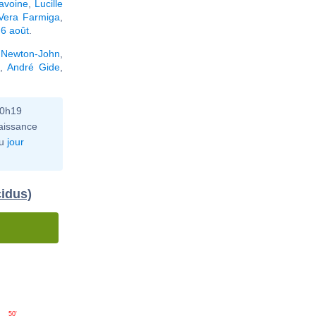
avoine
,
Lucille
Vera Farmiga
,
 6 août
.
a Newton-John
,
,
André Gide
,
10h19
aissance
u
jour
cidus)
50'