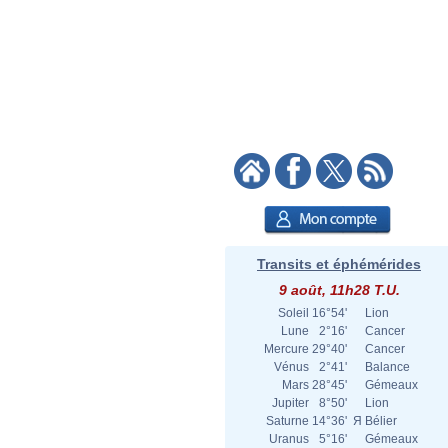
Transits et éphémérides
9 août, 11h28 T.U.
Soleil
16°54'
Lion
Lune
2°16'
Cancer
Mercure
29°40'
Cancer
Vénus
2°41'
Balance
Mars
28°45'
Gémeaux
Jupiter
8°50'
Lion
Saturne
14°36'
Я
Bélier
Uranus
5°16'
Gémeaux