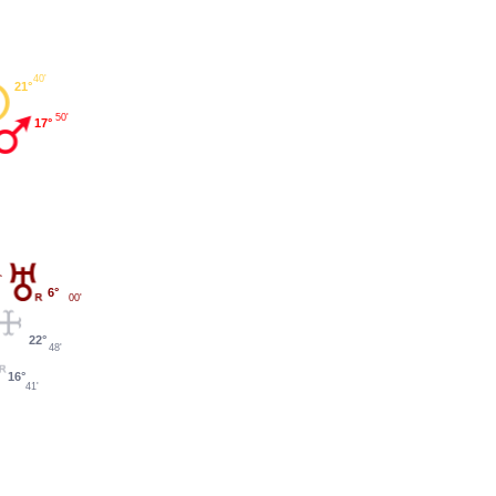
40'
21°
50'
17°
6°
00'
22°
48'
16°
41'