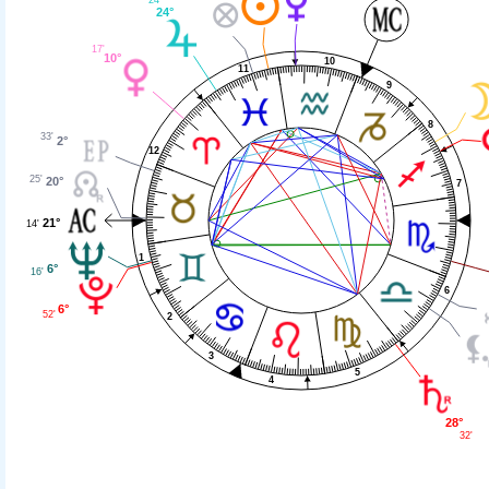
24°
17'
10°
10
11
9
8
33'
2°
12
25'
20°
7
21°
14'
1
6°
16'
6
6°
52'
2
3
5
4
28°
32'