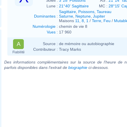
Soleil :
3°28' Poissons
AS :
21°14' Ta
Lune :
21°40' Sagittaire
MC :
28°15' Ca
Sagittaire
,
Poissons
,
Taureau
Dominantes
:
Saturne
,
Neptune
,
Jupiter
Maisons
11
,
8
,
1
/
Terre
,
Feu
/
Mutabl
Numérologie
:
chemin de vie 8
Vues
:
17 960
A
Source :
de mémoire ou autobiographie
Contributeur :
Tracy Marks
Fiabilité
Des informations complémentaires sur la source de l'heure de n
parfois disponibles dans l'extrait de
biographie
ci-dessous.