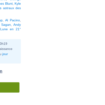
es Blunt
,
Kyle
s astraux des
mp
,
Al Pacino
,
l Sagan
,
Andy
 Lune en 21°
10h19
aissance
u
jour
on