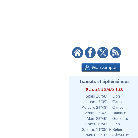
Transits et éphémérides
9 août, 12h05 T.U.
Soleil
16°56'
Lion
Lune
2°39'
Cancer
Mercure
29°43'
Cancer
Vénus
2°43'
Balance
Mars
28°46'
Gémeaux
Jupiter
8°50'
Lion
Saturne
14°35'
Я
Bélier
Uranus
5°16'
Gémeaux