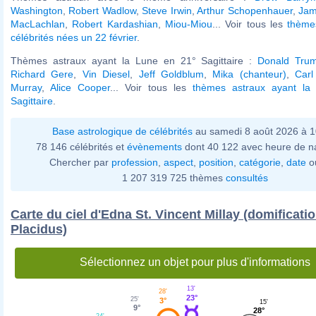
Washington
,
Robert Wadlow
,
Steve Irwin
,
Arthur Schopenhauer
,
Jam
MacLachlan
,
Robert Kardashian
,
Miou-Miou
... Voir tous les
thème
célébrités nées un 22 février
.
Thèmes astraux ayant la Lune en 21° Sagittaire :
Donald Tru
Richard Gere
,
Vin Diesel
,
Jeff Goldblum
,
Mika (chanteur)
,
Car
Murray
,
Alice Cooper
... Voir tous les
thèmes astraux ayant la
Sagittaire
.
Base astrologique de célébrités
au samedi 8 août 2026 à 
78 146 célébrités et
évènements
dont 40 122 avec heure de n
Chercher par
profession
,
aspect
,
position
,
catégorie
,
date
o
1 207 319 725 thèmes
consultés
Carte du ciel d'Edna St. Vincent Millay (domificati
Placidus)
Sélectionnez un objet pour plus d'informations
13'
28'
23°
25'
3°
15'
9°
28°
24'