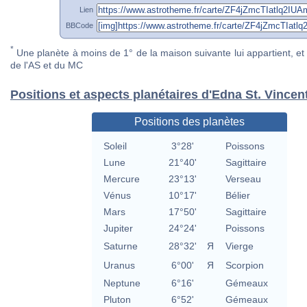
Lien
BBCode
*
Une planète à moins de 1° de la maison suivante lui appartient, et 
de l'AS et du MC
Positions et aspects planétaires d'Edna St. Vincent
Positions des planètes
Soleil
3°28'
Poissons
Lune
21°40'
Sagittaire
Mercure
23°13'
Verseau
Vénus
10°17'
Bélier
Mars
17°50'
Sagittaire
Jupiter
24°24'
Poissons
Saturne
28°32'
Я
Vierge
Uranus
6°00'
Я
Scorpion
Neptune
6°16'
Gémeaux
Pluton
6°52'
Gémeaux