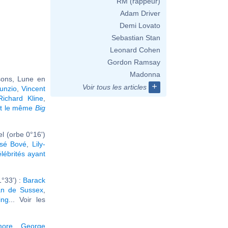
RM (rappeur)
Adam Driver
Demi Lovato
Sebastian Stan
Leonard Cohen
Gordon Ramsay
Madonna
sons, Lune en
+
Voir tous les articles
unzio
,
Vincent
Richard Kline
,
nt le même
Big
l (orbe 0°16')
sé Bové
,
Lily-
élébrités ayant
°33') :
Barack
n de Sussex
,
ing
... Voir les
more
,
George