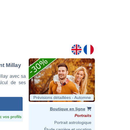
nt Millay
llay avec sa
alcul de ses
Prévisions détaillées - Automne
Boutique en ligne
Portraits
c vos profils
Portrait astrologique
Étude carrière et vocation