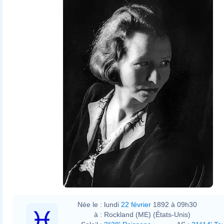
Née le :
lundi
22 février
1892 à 09h30
à :
Rockland (ME) (États-Unis)