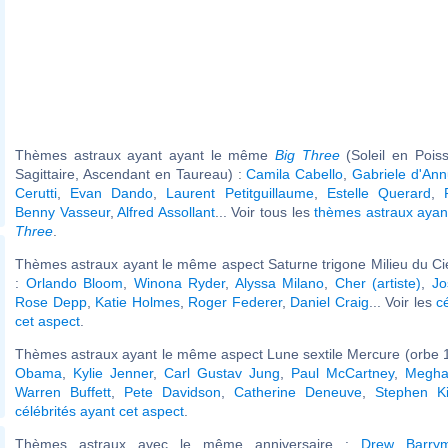
Thèmes astraux ayant ayant le même
Big Three
(Soleil en Pois
Sagittaire, Ascendant en Taureau) :
Camila Cabello
,
Gabriele d'Ann
Cerutti
,
Evan Dando
,
Laurent Petitguillaume
,
Estelle Querard
,
Benny Vasseur
,
Alfred Assollant
... Voir tous les
thèmes astraux aya
Three
.
Thèmes astraux ayant le même aspect Saturne trigone Milieu du Cie
:
Orlando Bloom
,
Winona Ryder
,
Alyssa Milano
,
Cher (artiste)
,
Jo
Rose Depp
,
Katie Holmes
,
Roger Federer
,
Daniel Craig
... Voir les
c
cet aspect
.
Thèmes astraux ayant le même aspect Lune sextile Mercure (orbe 1
Obama
,
Kylie Jenner
,
Carl Gustav Jung
,
Paul McCartney
,
Megha
Warren Buffett
,
Pete Davidson
,
Catherine Deneuve
,
Stephen K
célébrités ayant cet aspect
.
Thèmes astraux avec le même anniversaire :
Drew Barry