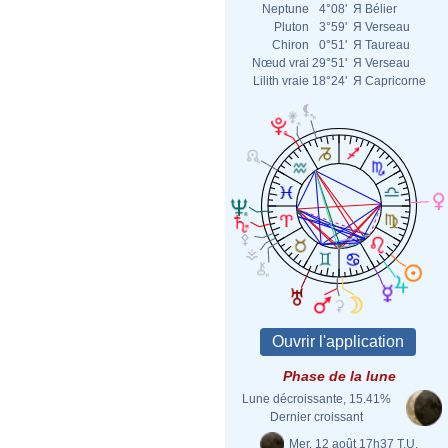
Neptune
4°08'
Я
Bélier
Pluton
3°59'
Я
Verseau
Chiron
0°51'
Я
Taureau
Nœud vrai
29°51'
Я
Verseau
Lilith vraie
18°24'
Я
Capricorne
Phase de la lune
Lune décroissante, 15.41%
Dernier croissant
Mer. 12 août 17h37 T.U.