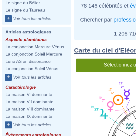
Le signe du Bélier
78 146 célébrités et
év
Le signe du Taureau
+
Voir tous les articles
Chercher par
professi
Articles astrologiques
1 206 7
Aspects planétaires
La conjonction Mercure Vénus
Carte du ciel d'Elé
La conjonction Soleil Mercure
Lune AS en dissonance
Sélectionnez u
La conjonction Soleil Vénus
+
Voir tous les articles
23'
Caractérologie
2°
12'
6°
La maison VI dominante
49'
7°
La maison VII dominante
59'
La maison VIII dominante
23°
La maison IX dominante
+
Voir tous les articles
Évènements astrologiques