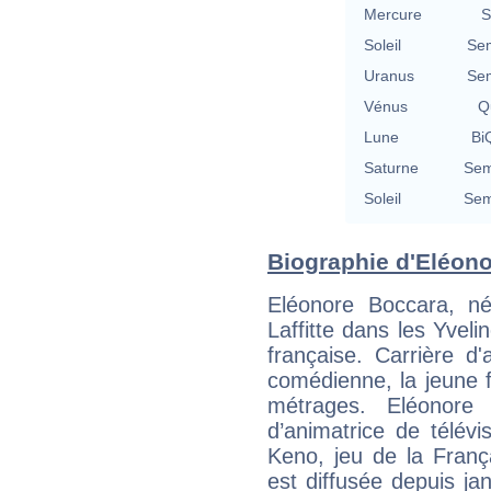
Mercure
S
Soleil
Se
Uranus
Se
Vénus
Qu
Lune
BiQ
Saturne
Sem
Soleil
Sem
Biographie d'Eléono
Eléonore Boccara, n
Laffitte dans les Yveli
française. Carrière d
comédienne, la jeune 
métrages. Eléonore
d’animatrice de télév
Keno, jeu de la Franç
est diffusée depuis j