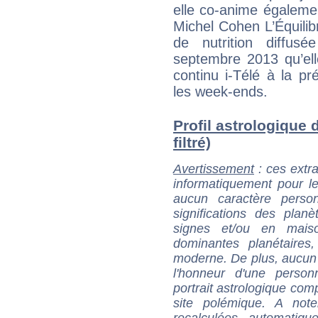
elle co-anime égalemen
Michel Cohen L’Équilib
de nutrition diffus
septembre 2013 qu’elle
continu i-Télé à la pr
les week-ends.
Profil astrologique 
filtré)
Avertissement
: ces extra
informatiquement pour le
aucun caractère perso
significations des pla
signes et/ou en maiso
dominantes planétaires,
moderne. De plus, aucun a
l'honneur d'une personn
portrait astrologique com
site polémique. A note