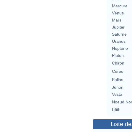
Mercure
Vénus
Mars
Jupiter
Saturne
Uranus
Neptune
Pluton
Chiron
Cérès
Pallas
Junon
Vesta
Noeud No
Lilith
Liste de