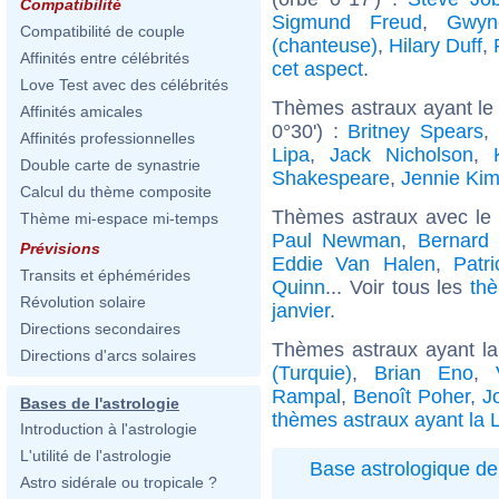
Compatibilité
Sigmund Freud
,
Gwyn
Compatibilité de couple
(chanteuse)
,
Hilary Duff
,
Affinités entre célébrités
cet aspect
.
Love Test avec des célébrités
Thèmes astraux ayant le
Affinités amicales
0°30') :
Britney Spears
,
Affinités professionnelles
Lipa
,
Jack Nicholson
,
Double carte de synastrie
Shakespeare
,
Jennie Ki
Calcul du thème composite
Thèmes astraux avec le
Thème mi-espace mi-temps
Paul Newman
,
Bernard 
Prévisions
Eddie Van Halen
,
Patr
Transits et éphémérides
Quinn
... Voir tous les
thè
Révolution solaire
janvier
.
Directions secondaires
Thèmes astraux ayant la
Directions d'arcs solaires
(Turquie)
,
Brian Eno
,
Rampal
,
Benoît Poher
,
J
Bases de l'astrologie
thèmes astraux ayant la 
Introduction à l'astrologie
L'utilité de l'astrologie
Base astrologique de
Astro sidérale ou tropicale ?