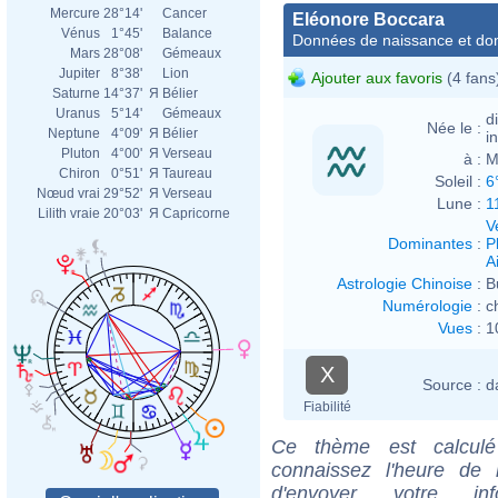
Mercure
28°14'
Cancer
Eléonore Boccara
Vénus
1°45'
Balance
Données de naissance et dom
Mars
28°08'
Gémeaux
Jupiter
8°38'
Lion
Ajouter aux favoris
(4 fans
Saturne
14°37'
Я
Bélier
Uranus
5°14'
Gémeaux
d
Née le :
Neptune
4°09'
Я
Bélier
i
Pluton
4°00'
Я
Verseau
à :
M
Chiron
0°51'
Я
Taureau
Soleil :
6
Nœud vrai
29°52'
Я
Verseau
Lune :
1
Lilith vraie
20°03'
Я
Capricorne
V
Dominantes
:
P
Ai
Astrologie Chinoise
:
B
Numérologie
:
c
Vues
:
1
X
Source :
d
Fiabilité
Ce thème est calculé 
connaissez l'heure de 
d'envoyer votre i