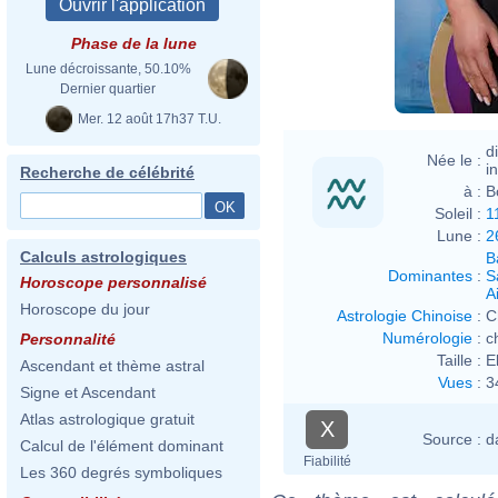
Phase de la lune
Lune décroissante, 50.10%
Dernier quartier
Mer. 12 août 17h37 T.U.
d
Née le :
i
Recherche de célébrité
à :
B
Soleil :
1
Lune :
2
Calculs astrologiques
B
Dominantes
:
S
Horoscope personnalisé
Ai
Horoscope du jour
Astrologie Chinoise
:
C
Numérologie
:
c
Personnalité
Taille :
E
Ascendant et thème astral
Vues
:
3
Signe et Ascendant
Atlas astrologique gratuit
X
Source :
d
Calcul de l'élément dominant
Fiabilité
Les 360 degrés symboliques