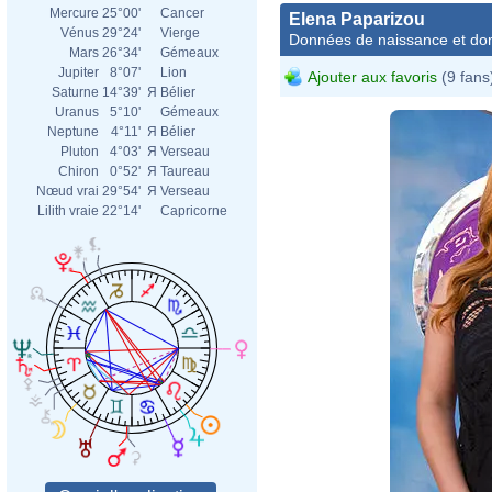
Mercure
25°00'
Cancer
Elena Paparizou
Vénus
29°24'
Vierge
Données de naissance et dom
Mars
26°34'
Gémeaux
Jupiter
8°07'
Lion
Ajouter aux favoris
(9 fans
Saturne
14°39'
Я
Bélier
Uranus
5°10'
Gémeaux
Neptune
4°11'
Я
Bélier
Pluton
4°03'
Я
Verseau
Chiron
0°52'
Я
Taureau
Nœud vrai
29°54'
Я
Verseau
Lilith vraie
22°14'
Capricorne