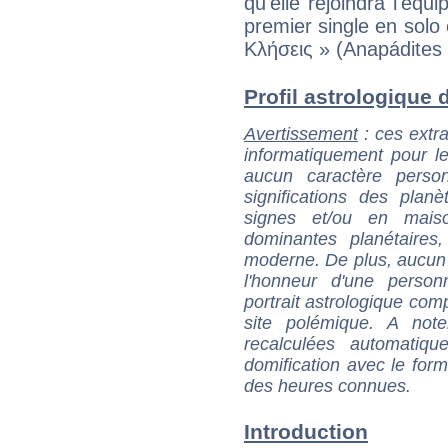
qu'elle rejoindra l'éq
premier single en sol
Κλήσεις » (Anapádites K
Profil astrologique d
Avertissement
: ces extra
informatiquement pour le
aucun caractère perso
significations des pla
signes et/ou en maiso
dominantes planétaires,
moderne. De plus, aucun a
l'honneur d'une personn
portrait astrologique com
site polémique. A note
recalculées automatiq
domification avec le form
des heures connues.
Introduction