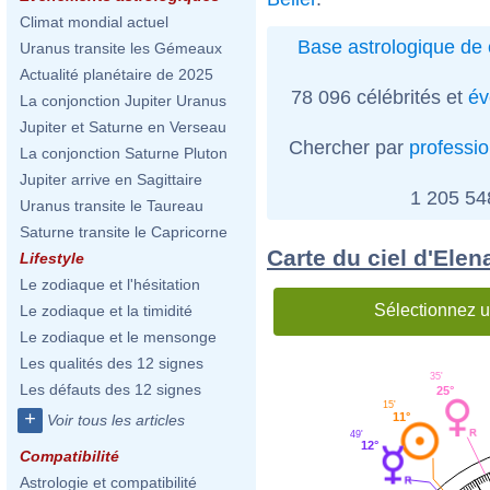
Climat mondial actuel
Base astrologique de 
Uranus transite les Gémeaux
Actualité planétaire de 2025
78 096 célébrités et
év
La conjonction Jupiter Uranus
Jupiter et Saturne en Verseau
Chercher par
professi
La conjonction Saturne Pluton
Jupiter arrive en Sagittaire
1 205 5
Uranus transite le Taureau
Saturne transite le Capricorne
Carte du ciel d'Ele
Lifestyle
Le zodiaque et l'hésitation
Sélectionnez u
Le zodiaque et la timidité
Le zodiaque et le mensonge
Les qualités des 12 signes
35'
Les défauts des 12 signes
25°
15'
+
11°
Voir tous les articles
49'
12°
Compatibilité
Astrologie et compatibilité