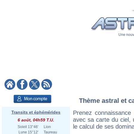
Une nouve
Thème astral et c
Prenez connaissance 
Transits et éphémérides
avec sa carte du ciel, 
6 août, 04h59 T.U.
le calcul de ses domina
Soleil
13°46'
Lion
Lune
15°12'
Taureau