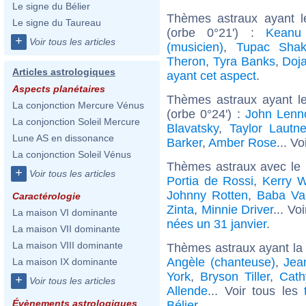
Le signe du Bélier
Thèmes astraux ayant 
Le signe du Taureau
(orbe 0°21') :
Keanu
+
Voir tous les articles
(musicien)
,
Tupac Shak
Theron
,
Tyra Banks
,
Doj
Articles astrologiques
ayant cet aspect
.
Aspects planétaires
Thèmes astraux ayant l
La conjonction Mercure Vénus
(orbe 0°24') :
John Lenn
La conjonction Soleil Mercure
Blavatsky
,
Taylor Lautne
Lune AS en dissonance
Barker
,
Amber Rose
... Vo
La conjonction Soleil Vénus
Thèmes astraux avec le
+
Voir tous les articles
Portia de Rossi
,
Kerry W
Johnny Rotten
,
Baba Va
Caractérologie
Zinta
,
Minnie Driver
... Vo
La maison VI dominante
nées un 31 janvier
.
La maison VII dominante
La maison VIII dominante
Thèmes astraux ayant la 
Angèle (chanteuse)
,
Jea
La maison IX dominante
York
,
Bryson Tiller
,
Cath
+
Voir tous les articles
Allende
... Voir tous les
Évènements astrologiques
Bélier
.