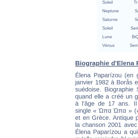
Soleil
Tr
Neptune
S
Saturne
S
Soleil
Sem
Lune
BiQ
Vénus
Semi
Biographie d'Elena P
Élena Paparízou (en 
janvier 1982 à Borås 
suédoise. Biographie 
quand elle a créé un 
à l'âge de 17 ans. Il
single « Ώπα Ώπα » («
et en Grèce. Antique 
la chanson 2001 avec l
Élena Paparízou a qui