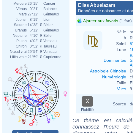
Mercure
26°15'
Cancer
Elias Abuelazam
Vénus
0°21'
Balance
Données de naissance et dom
Mars
27°12'
Gémeaux
Jupiter
8°19'
Lion
Ajouter aux favoris
(1 fan)
Saturne
14°38'
Я
Bélier
Uranus
5°12'
Gémeaux
Né le :
s
Neptune
4°10'
Я
Bélier
à :
R
Pluton
4°02'
Я
Verseau
Soleil :
5
Chiron
0°52'
Я
Taureau
Lune :
1
Nœud vrai
29°54'
Я
Verseau
B
Lilith vraie
21°59'
Я
Capricorne
Dominantes
:
S
Ai
Astrologie Chinoise
:
D
Numérologie
:
c
Taille :
E
Vues
:
9
X
Source :
d
Fiabilité
Ce thème est calculé 
connaissez l'heure de
d'envoyer votre i