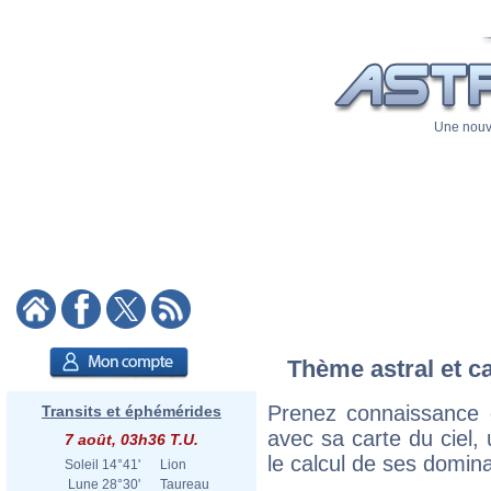
Une nouve
Thème astral et c
Prenez connaissance 
Transits et éphémérides
avec sa carte du ciel, 
7 août, 03h36 T.U.
le calcul de ses domina
Soleil
14°41'
Lion
Lune
28°30'
Taureau