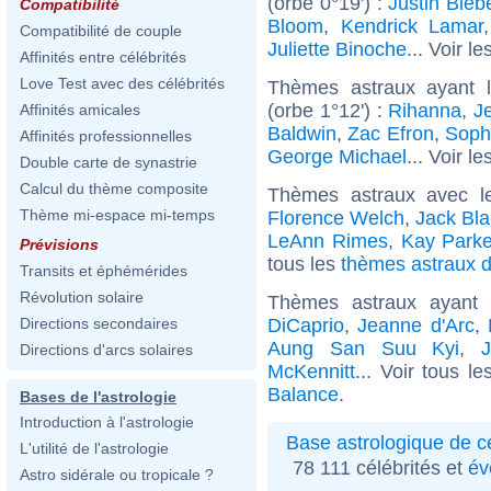
(orbe 0°19') :
Justin Bieb
Compatibilité
Bloom
,
Kendrick Lamar
Compatibilité de couple
Juliette Binoche
... Voir le
Affinités entre célébrités
Love Test avec des célébrités
Thèmes astraux ayant l
(orbe 1°12') :
Rihanna
,
J
Affinités amicales
Baldwin
,
Zac Efron
,
Soph
Affinités professionnelles
George Michael
... Voir le
Double carte de synastrie
Calcul du thème composite
Thèmes astraux avec l
Thème mi-espace mi-temps
Florence Welch
,
Jack Bla
LeAnn Rimes
,
Kay Parke
Prévisions
tous les
thèmes astraux d
Transits et éphémérides
Révolution solaire
Thèmes astraux ayant
DiCaprio
,
Jeanne d'Arc
,
Directions secondaires
Aung San Suu Kyi
,
J
Directions d'arcs solaires
McKennitt
... Voir tous l
Balance
.
Bases de l'astrologie
Introduction à l'astrologie
Base astrologique de cé
L'utilité de l'astrologie
78 111 célébrités et
év
Astro sidérale ou tropicale ?