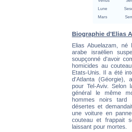
Vénus
Se
Lune
Ses
Mars
Sem
Biographie d'Elias A
Elias Abuelazam, né
arabe israëlien suspe
soupçonné d'avoir co
homicides au couteau
Etats-Unis. Il a été in
d'Atlanta (Géorgie), 
pour Tel-Aviv. Selon l
général le même mod
hommes noirs tard l
désertes et demandait
une voiture en panne.
couteau et frappait s
laissant pour mortes.