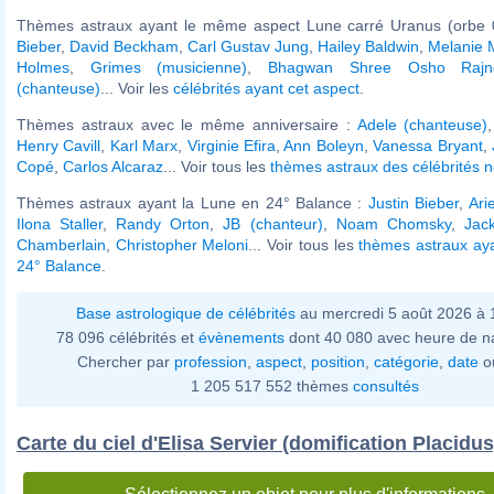
Thèmes astraux ayant le même aspect Lune carré Uranus (orbe 
Bieber
,
David Beckham
,
Carl Gustav Jung
,
Hailey Baldwin
,
Melanie 
Holmes
,
Grimes (musicienne)
,
Bhagwan Shree Osho Rajn
(chanteuse)
... Voir les
célébrités ayant cet aspect
.
Thèmes astraux avec le même anniversaire :
Adele (chanteuse)
Henry Cavill
,
Karl Marx
,
Virginie Efira
,
Ann Boleyn
,
Vanessa Bryant
,
Copé
,
Carlos Alcaraz
... Voir tous les
thèmes astraux des célébrités 
Thèmes astraux ayant la Lune en 24° Balance :
Justin Bieber
,
Ari
Ilona Staller
,
Randy Orton
,
JB (chanteur)
,
Noam Chomsky
,
Jac
Chamberlain
,
Christopher Meloni
... Voir tous les
thèmes astraux ay
24° Balance
.
Base astrologique de célébrités
au mercredi 5 août 2026 à
78 096 célébrités et
évènements
dont 40 080 avec heure de n
Chercher par
profession
,
aspect
,
position
,
catégorie
,
date
o
1 205 517 552 thèmes
consultés
Carte du ciel d'Elisa Servier (domification Placidus