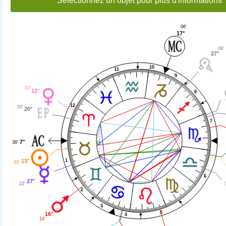
Sélectionnez un objet pour plus d'informations
06'
17°
09'
27°
10
11
9
40'
12°
8
12
05'
20°
7
7°
38'
13°
1
55'
6
27°
22'
2
3
5
16°
4
14'