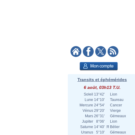
Transits et éphémérides
6 août, 03h13 T.U.
Soleil
13°42'
Lion
Lune
14°10'
Taureau
Mercure
24°54'
Cancer
Vénus
29°20'
Vierge
Mars
26°31'
Gémeaux
Jupiter
8°06'
Lion
Saturne
14°40'
Я
Bélier
Uranus
5°10'
Gémeaux