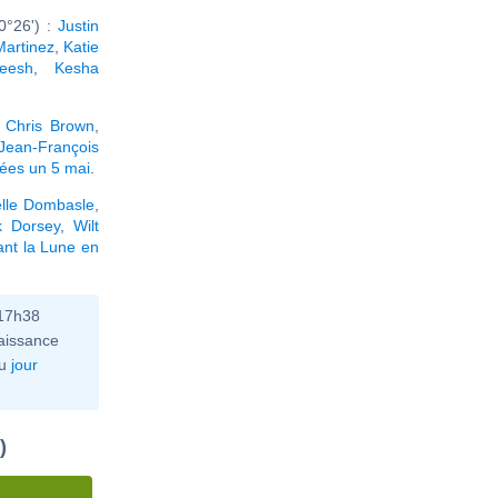
0°26') :
Justin
Martinez
,
Katie
eesh
,
Kesha
,
Chris Brown
,
Jean-François
nées un 5 mai
.
elle Dombasle
,
k Dorsey
,
Wilt
ant la Lune en
 17h38
aissance
u
jour
)