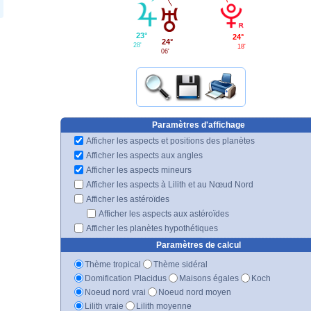
23°
24°
24°
28'
18'
06'
Paramètres d'affichage
Afficher les aspects et positions des planètes
Afficher les aspects aux angles
Afficher les aspects mineurs
Afficher les aspects à Lilith et au Nœud Nord
Afficher les astéroïdes
Afficher les aspects aux astéroïdes
Afficher les planètes hypothétiques
Paramètres de calcul
Thème tropical
Thème sidéral
Domification Placidus
Maisons égales
Koch
Noeud nord vrai
Noeud nord moyen
Lilith vraie
Lilith moyenne