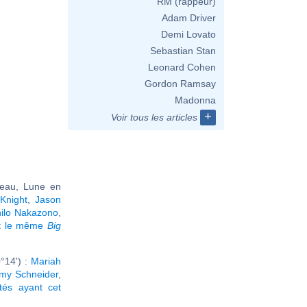
RM (rappeur)
Adam Driver
Demi Lovato
Sebastian Stan
Leonard Cohen
Gordon Ramsay
Madonna
+
Voir tous les articles
reau, Lune en
Knight
,
Jason
ilo Nakazono
,
nt le même
Big
°14') :
Mariah
my Schneider
,
ités ayant cet