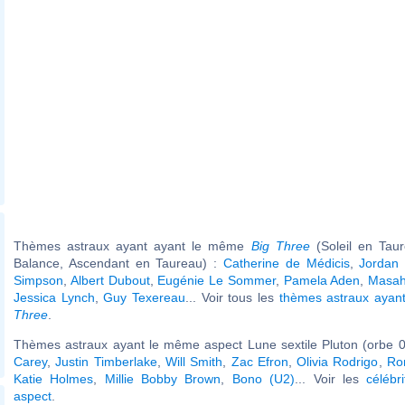
Thèmes astraux ayant ayant le même
Big Three
(Soleil en Tau
Balance, Ascendant en Taureau) :
Catherine de Médicis
,
Jordan 
Simpson
,
Albert Dubout
,
Eugénie Le Sommer
,
Pamela Aden
,
Masah
Jessica Lynch
,
Guy Texereau
... Voir tous les
thèmes astraux aya
Three
.
Thèmes astraux ayant le même aspect Lune sextile Pluton (orbe 0
Carey
,
Justin Timberlake
,
Will Smith
,
Zac Efron
,
Olivia Rodrigo
,
Ro
Katie Holmes
,
Millie Bobby Brown
,
Bono (U2)
... Voir les
célébr
aspect
.