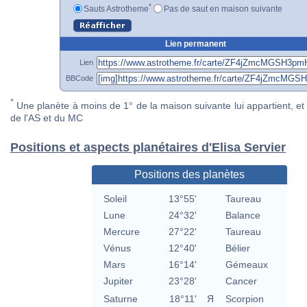
*
Sauts Astrotheme
Pas de saut en maison suivante
Lien permanent
Lien
BBCode
*
Une planète à moins de 1° de la maison suivante lui appartient, et 
de l'AS et du MC
Positions et aspects planétaires d'Elisa Servier
Positions des planètes
Soleil
13°55'
Taureau
Lune
24°32'
Balance
Mercure
27°22'
Taureau
Vénus
12°40'
Bélier
Mars
16°14'
Gémeaux
Jupiter
23°28'
Cancer
Saturne
18°11'
Я
Scorpion