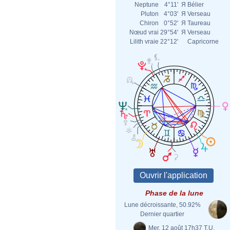
Neptune
4°11'
Я
Bélier
Pluton
4°03'
Я
Verseau
Chiron
0°52'
Я
Taureau
Nœud vrai
29°54'
Я
Verseau
Lilith vraie
22°12'
Capricorne
Phase de la lune
Lune décroissante, 50.92%
Dernier quartier
Mer. 12 août 17h37 T.U.