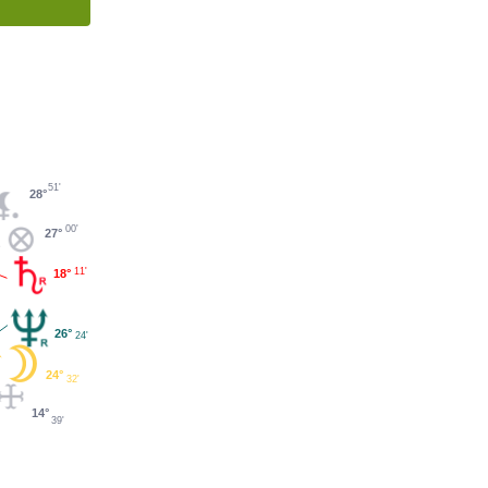
51'
28°
00'
27°
11'
18°
26°
24'
24°
32'
14°
39'