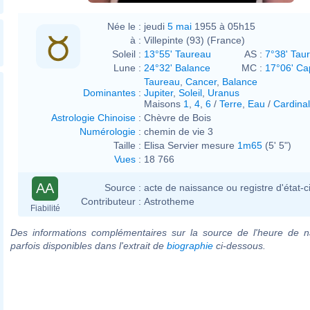
Née le :
jeudi
5 mai
1955 à 05h15
à :
Villepinte (93) (France)
Soleil :
13°55' Taureau
AS :
7°38' Tau
Lune :
24°32' Balance
MC :
17°06' Ca
Taureau
,
Cancer
,
Balance
Dominantes
:
Jupiter
,
Soleil
,
Uranus
Maisons
1
,
4
,
6
/
Terre
,
Eau
/
Cardinal
Astrologie Chinoise
:
Chèvre de Bois
Numérologie
:
chemin de vie 3
Taille :
Elisa Servier mesure
1m65
(5' 5")
Vues
:
18 766
AA
Source :
acte de naissance ou registre d'état-ci
Contributeur :
Astrotheme
Fiabilité
Des informations complémentaires sur la source de l'heure de n
parfois disponibles dans l'extrait de
biographie
ci-dessous.