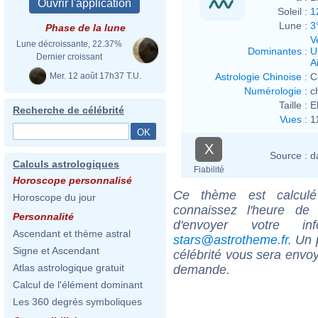
Soleil :
1
Lune :
3
Phase de la lune
V
Lune décroissante, 22.37%
Dominantes
:
U
Dernier croissant
Ai
Mer. 12 août 17h37 T.U.
Astrologie Chinoise
:
C
Numérologie
:
c
Taille :
E
Recherche de célébrité
Vues
:
1
X
Source :
d
Calculs astrologiques
Fiabilité
Horoscope personnalisé
Ce thème est calculé 
Horoscope du jour
connaissez l'heure de 
Personnalité
d'envoyer votre i
Ascendant et thème astral
stars@astrotheme.fr
. Un 
Signe et Ascendant
célébrité vous sera envoy
Atlas astrologique gratuit
demande.
Calcul de l'élément dominant
Les 360 degrés symboliques