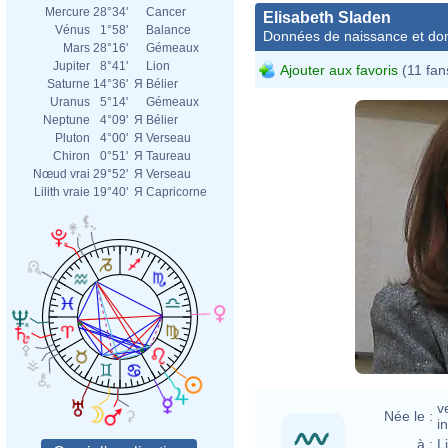
Mercure
28°34'
Cancer
Elisabeth Sladen
Vénus
1°58'
Balance
Données de naissance et dom
Mars
28°16'
Gémeaux
Jupiter
8°41'
Lion
Ajouter aux favoris
(11 fan
Saturne
14°36'
Я
Bélier
Uranus
5°14'
Gémeaux
Neptune
4°09'
Я
Bélier
Pluton
4°00'
Я
Verseau
Chiron
0°51'
Я
Taureau
Nœud vrai
29°52'
Я
Verseau
Lilith vraie
19°40'
Я
Capricorne
v
Née le :
i
à :
L