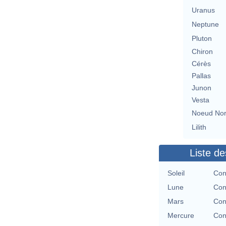
Uranus
Neptune
Pluton
Chiron
Cérès
Pallas
Junon
Vesta
Noeud No
Lilith
Liste de
Soleil
Con
Lune
Con
Mars
Con
Mercure
Con