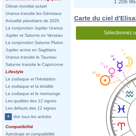
1 206 8
Climat mondial actuel
Uranus transite les Gémeaux
Carte du ciel d'Elis
Actualité planétaire de 2025
La conjonction Jupiter Uranus
Sélectionnez u
Jupiter et Saturne en Verseau
La conjonction Saturne Pluton
Jupiter arrive en Sagittaire
35'
3°
14'
Uranus transite le Taureau
5°
Saturne transite le Capricorne
01'
12°
Lifestyle
02'
12°
Le zodiaque et l'hésitation
Le zodiaque et la timidité
Le zodiaque et le mensonge
Les qualités des 12 signes
Les défauts des 12 signes
+
Voir tous les articles
Compatibilité
Astrologie et compatibilité