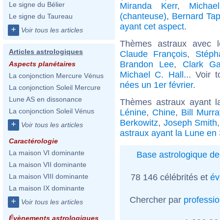
Le signe du Bélier
Miranda Kerr
,
Michae
(chanteuse)
,
Bernard Tap
Le signe du Taureau
ayant cet aspect
.
+
Voir tous les articles
Thèmes astraux avec 
Articles astrologiques
Claude François
,
Stéph
Brandon Lee
,
Clark Ga
Aspects planétaires
Michael C. Hall
... Voir 
La conjonction Mercure Vénus
nées un 1er février
.
La conjonction Soleil Mercure
Lune AS en dissonance
Thèmes astraux ayant 
La conjonction Soleil Vénus
Lénine
,
Chine
,
Bill Murra
Berkowitz
,
Joseph Smith
+
Voir tous les articles
astraux ayant la Lune en
Caractérologie
La maison VI dominante
Base astrologique de
La maison VII dominante
78 146 célébrités et
év
La maison VIII dominante
La maison IX dominante
Chercher par
professi
+
Voir tous les articles
Évènements astrologiques