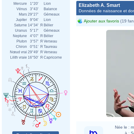
Mercure
1°20'
Lion
Elizabeth A. Smart
Vénus
3°43'
Balance
Données de naissance et dom
Mars
29°27'
Gémeaux
Jupiter
9°04'
Lion
Ajouter aux favoris
(19 fan
Saturne
14°34'
Я
Bélier
Uranus
5°17'
Gémeaux
Neptune
4°07'
Я
Bélier
Pluton
3°57'
Я
Verseau
Chiron
0°51'
Я
Taureau
Nœud vrai
29°49'
Я
Verseau
Lilith vraie
16°50'
Я
Capricorne
Née le :
m
à :
S