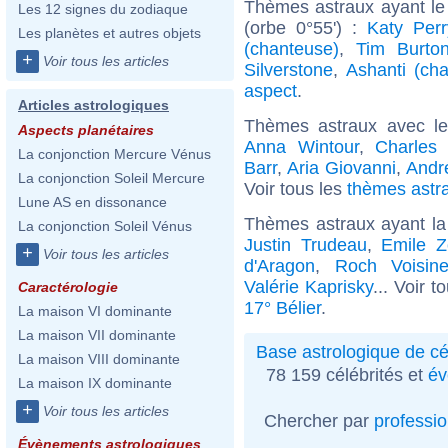
Thèmes astraux ayant le
Les 12 signes du zodiaque
(orbe 0°55') :
Katy Perr
Les planètes et autres objets
(chanteuse)
,
Tim Burto
+
Voir tous les articles
Silverstone
,
Ashanti (ch
aspect
.
Articles astrologiques
Thèmes astraux avec l
Aspects planétaires
Anna Wintour
,
Charles
La conjonction Mercure Vénus
Barr
,
Aria Giovanni
,
Andr
La conjonction Soleil Mercure
Voir tous les
thèmes astr
Lune AS en dissonance
Thèmes astraux ayant la
La conjonction Soleil Vénus
Justin Trudeau
,
Emile Z
+
Voir tous les articles
d'Aragon
,
Roch Voisin
Valérie Kaprisky
... Voir t
Caractérologie
17° Bélier
.
La maison VI dominante
La maison VII dominante
Base astrologique de cé
La maison VIII dominante
78 159 célébrités et
év
La maison IX dominante
+
Voir tous les articles
Chercher par
professi
Évènements astrologiques