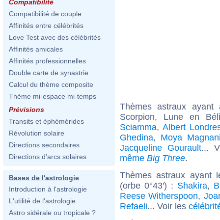
Compatibilité
Compatibilité de couple
Affinités entre célébrités
Love Test avec des célébrités
Affinités amicales
Affinités professionnelles
Double carte de synastrie
Calcul du thème composite
Thème mi-espace mi-temps
Thèmes astraux ayant
Prévisions
Scorpion, Lune en Bél
Transits et éphémérides
Sciamma
,
Albert Londre
Révolution solaire
Ghedina
,
Moya Magnan
Directions secondaires
Jacqueline Gourault
... 
Directions d'arcs solaires
même
Big Three
.
Thèmes astraux ayant 
Bases de l'astrologie
(orbe 0°43') :
Shakira
,
B
Introduction à l'astrologie
Reese Witherspoon
,
Joa
L'utilité de l'astrologie
Refaeli
... Voir les
célébrit
Astro sidérale ou tropicale ?