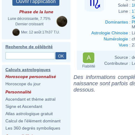
Soleil :
1
Lune :
1
Phase de la lune
S
Lune décroissante, 7.75%
Dominantes
:
P
Dernier croissant
M
Mer. 12 août 17h37 T.U.
Astrologie Chinoise
:
L
Numérologie
:
c
Vues
:
2
Recherche de célébrité
A
Source :
d
Contributeur :
L
Fiabilité
Calculs astrologiques
Des informations complé
Horoscope personnalisé
naissance sont parfois di
Horoscope du jour
dessous.
Personnalité
Ascendant et thème astral
Signe et Ascendant
Atlas astrologique gratuit
Calcul de l'élément dominant
Les 360 degrés symboliques