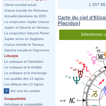
1 207 8
Climat mondial actuel
Uranus transite les Gémeaux
Actualité planétaire de 2025
Carte du ciel d'Eliz
La conjonction Jupiter Uranus
Placidus)
Jupiter et Saturne en Verseau
La conjonction Saturne Pluton
Sélectionnez u
Jupiter arrive en Sagittaire
Uranus transite le Taureau
5
48'
Saturne transite le Capricorne
23°
51'
29°
Lifestyle
50'
Le zodiaque et l'hésitation
18°
Le zodiaque et la timidité
20'
24°
10
Le zodiaque et le mensonge
50'
5°
Les qualités des 12 signes
11
Les défauts des 12 signes
+
Voir tous les articles
12
Compatibilité
0°
58'
Astrologie et compatibilité