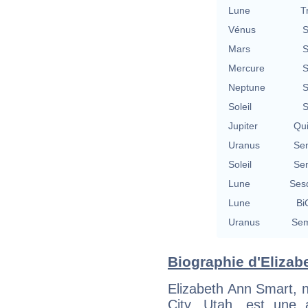
Lune
T
Vénus
S
Mars
S
Mercure
S
Neptune
S
Soleil
S
Jupiter
Qu
Uranus
Se
Soleil
Se
Lune
Ses
Lune
Bi
Uranus
Sem
Biographie d'Elizabe
Elizabeth Ann Smart, 
City, Utah, est une a