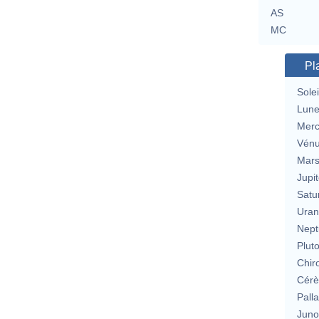
AS
MC
Pl
Solei
Lun
Merc
Vén
Mar
Jupit
Satu
Uran
Nept
Plut
Chir
Cérè
Pall
Jun