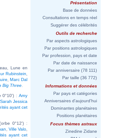
Présentation
Base de données
Consultations en temps réel
Suggérer des célébrités
Outils de recherche
Par aspects astrologiques
Par positions astrologiques
Par profession, pays et date
Par date de naissance
seau, Lune en
Par anniversaire
(78 111)
hur Rubinstein
,
Par taille
(36 772)
uire
,
Marc Dal
me
Big Three
.
Informations et données
Par pays et catégories
 0°10') :
Amy
Anniversaires d'aujourd'hui
Sarah Jessica
rités ayant cet
Dominantes planétaires
Positions planétaires
orbe 0°12') :
Focus thèmes astraux
han
,
Ville Valo
,
Zinedine Zidane
ités ayant cet