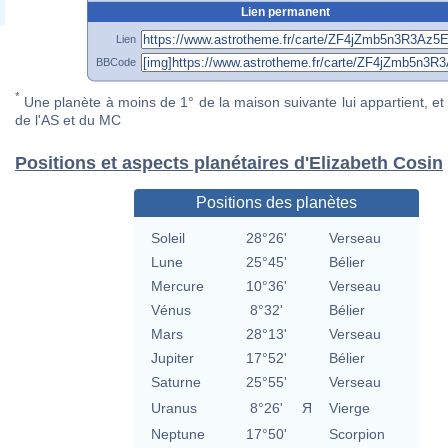
Lien permanent
Lien
BBCode
*
Une planète à moins de 1° de la maison suivante lui appartient, et 
de l'AS et du MC
Positions et aspects planétaires d'Elizabeth Cosin
Positions des planètes
Soleil
28°26'
Verseau
Lune
25°45'
Bélier
Mercure
10°36'
Verseau
Vénus
8°32'
Bélier
Mars
28°13'
Verseau
Jupiter
17°52'
Bélier
Saturne
25°55'
Verseau
Uranus
8°26'
Я
Vierge
Neptune
17°50'
Scorpion