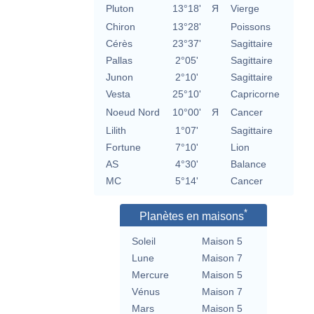
Pluton
13°18'
Я
Vierge
Chiron
13°28'
Poissons
Cérès
23°37'
Sagittaire
Pallas
2°05'
Sagittaire
Junon
2°10'
Sagittaire
Vesta
25°10'
Capricorne
Noeud Nord
10°00'
Я
Cancer
Lilith
1°07'
Sagittaire
Fortune
7°10'
Lion
AS
4°30'
Balance
MC
5°14'
Cancer
*
Planètes en maisons
Soleil
Maison 5
Lune
Maison 7
Mercure
Maison 5
Vénus
Maison 7
Mars
Maison 5