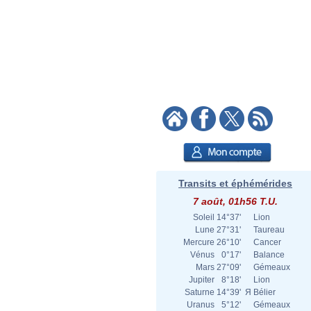
Transits et éphémérides
7 août, 01h56 T.U.
Soleil
14°37'
Lion
Lune
27°31'
Taureau
Mercure
26°10'
Cancer
Vénus
0°17'
Balance
Mars
27°09'
Gémeaux
Jupiter
8°18'
Lion
Saturne
14°39'
Я
Bélier
Uranus
5°12'
Gémeaux