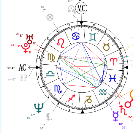
10°
10'
7°
9
10
26'
8°
8
11
18'
13°
7
12
4°
30'
6
1
6°
12'
5
2
4
3
17°
25°
50'
5
10°
1°
36'
07'