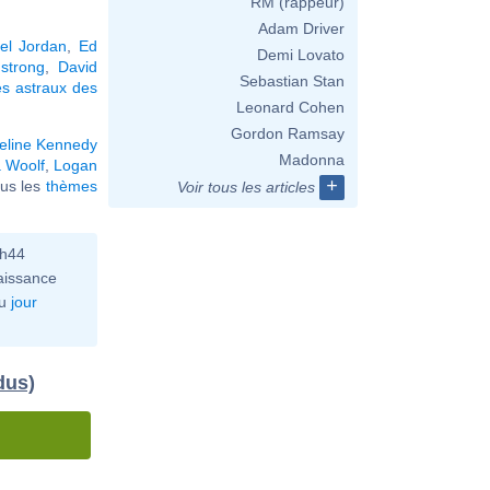
RM (rappeur)
Adam Driver
el Jordan
,
Ed
Demi Lovato
mstrong
,
David
Sebastian Stan
s astraux des
Leonard Cohen
Gordon Ramsay
eline Kennedy
Madonna
a Woolf
,
Logan
+
tous les
thèmes
Voir tous les articles
0h44
aissance
u
jour
dus)