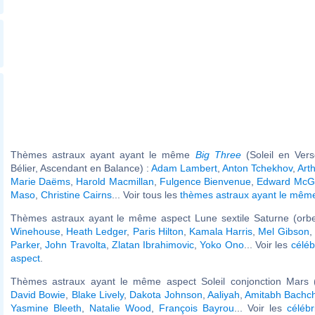
Thèmes astraux ayant ayant le même
Big Three
(Soleil en Ver
Bélier, Ascendant en Balance) :
Adam Lambert
,
Anton Tchekhov
,
Art
Marie Daëms
,
Harold Macmillan
,
Fulgence Bienvenue
,
Edward McG
Maso
,
Christine Cairns
... Voir tous les
thèmes astraux ayant le mê
Thèmes astraux ayant le même aspect Lune sextile Saturne (orbe
Winehouse
,
Heath Ledger
,
Paris Hilton
,
Kamala Harris
,
Mel Gibson
,
Parker
,
John Travolta
,
Zlatan Ibrahimovic
,
Yoko Ono
... Voir les
céléb
aspect
.
Thèmes astraux ayant le même aspect Soleil conjonction Mars (
David Bowie
,
Blake Lively
,
Dakota Johnson
,
Aaliyah
,
Amitabh Bachc
Yasmine Bleeth
,
Natalie Wood
,
François Bayrou
... Voir les
célébr