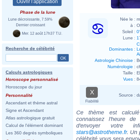
Phase de la lune
Née le :
m
Lune décroissante, 7.59%
à :
O
Dernier croissant
Soleil :
0
Mer. 12 août 17h37 T.U.
Lune :
1
C
Recherche de célébrité
Dominantes
:
L
Ai
Astrologie Chinoise
:
B
Numérologie
:
c
Calculs astrologiques
Taille :
E
Vues
:
8
Horoscope personnalisé
Horoscope du jour
X
Source :
d
Personnalité
Fiabilité
Ascendant et thème astral
Signe et Ascendant
Ce thème est calculé 
Atlas astrologique gratuit
connaissez l'heure de 
d'envoyer votre i
Calcul de l'élément dominant
stars@astrotheme.fr
. Un 
Les 360 degrés symboliques
célébrité vous sera envoy