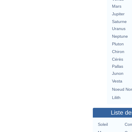
Mars
Jupiter
Saturne
Uranus
Neptune
Pluton
Chiron
Cérès
Pallas
Junon
Vesta
Noeud No
Lilith
Liste de
Soleil
Con