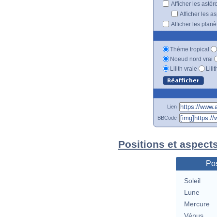
Afficher les astér
Afficher les a
Afficher les plan
Thème tropical
Noeud nord vrai
Lilith vraie
Lili
Lien
BBCode
Positions et aspect
Pos
Soleil
Lune
Mercure
Vénus