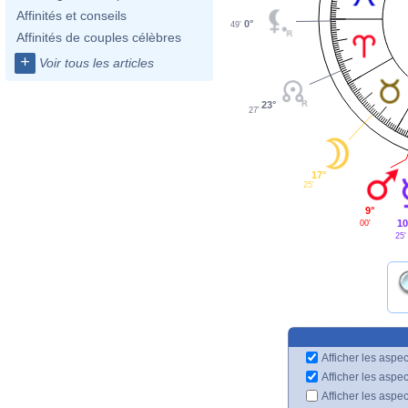
Affinités et conseils
0°
49'
Affinités de couples célèbres
+
Voir tous les articles
23°
27'
17°
25'
9°
10
00'
25'
Afficher les aspec
Afficher les aspe
Afficher les aspe