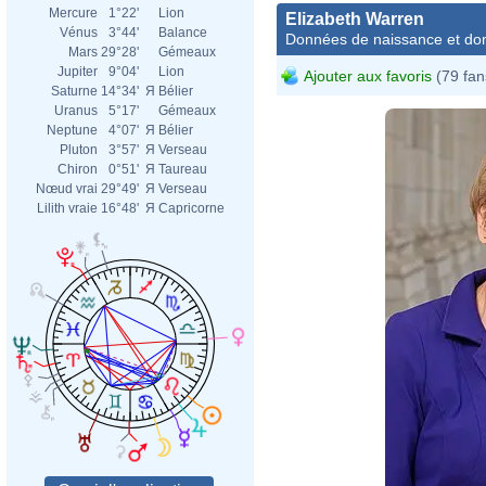
Mercure
1°22'
Lion
Elizabeth Warren
Vénus
3°44'
Balance
Données de naissance et dom
Mars
29°28'
Gémeaux
Jupiter
9°04'
Lion
Ajouter aux favoris
(79 fan
Saturne
14°34'
Я
Bélier
Uranus
5°17'
Gémeaux
Neptune
4°07'
Я
Bélier
Pluton
3°57'
Я
Verseau
Chiron
0°51'
Я
Taureau
Nœud vrai
29°49'
Я
Verseau
Lilith vraie
16°48'
Я
Capricorne