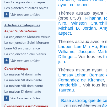
Les 12 signes du zodiaque
ayant cet aspect
.
Les planètes et autres objets
Thèmes astraux ayant l
+
Voir tous les articles
(orbe 0°38') :
Rihanna
,
R
Niro
,
Winston Churchil
Articles astrologiques
Michael B. Jordan
,
Am
Aspects planétaires
aspect
.
La conjonction Mercure Vénus
Thèmes astraux avec le 
La conjonction Soleil Mercure
Lauper
,
Lee Min Ho
,
Emm
Lune AS en dissonance
Williams
,
Jacques Mart
La conjonction Soleil Vénus
Dillinger
... Voir tous les
t
+
Voir tous les articles
juin
.
Caractérologie
Thèmes astraux ayant l
La maison VI dominante
Lindsay Lohan
,
Bernard 
Fernandez de Kirchner
La maison VII dominante
Vanderbilt
... Voir tous l
La maison VIII dominante
Taureau
.
La maison IX dominante
+
Voir tous les articles
Base astrologique de cé
78 166 célébrités et
év
Évènements astrologiques