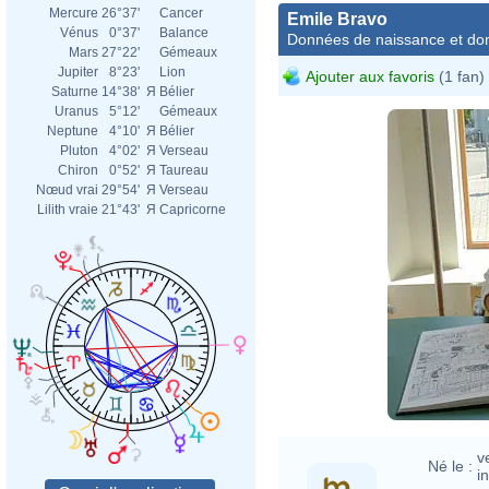
Mercure
26°37'
Cancer
Emile Bravo
Vénus
0°37'
Balance
Données de naissance et dom
Mars
27°22'
Gémeaux
Jupiter
8°23'
Lion
Ajouter aux favoris
(1 fan)
Saturne
14°38'
Я
Bélier
Uranus
5°12'
Gémeaux
Neptune
4°10'
Я
Bélier
Pluton
4°02'
Я
Verseau
Chiron
0°52'
Я
Taureau
Nœud vrai
29°54'
Я
Verseau
Lilith vraie
21°43'
Я
Capricorne
v
Né le :
i