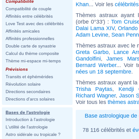
Compatibilité
Khan
... Voir les
célébrité
Compatibilité de couple
Thèmes astraux ayant l
Affinités entre célébrités
(orbe 0°33') :
Tom Cruis
Love Test avec des célébrités
Dalai Lama XIV
,
Orlando
Affinités amicales
Adam Levine
,
Sean Penn
Affinités professionnelles
Thèmes astraux avec le 
Double carte de synastrie
Greta Garbo
,
Lance Ar
Calcul du thème composite
Gandolfini
,
James Mar
Thème mi-espace mi-temps
Bernard Werber
... Voir
Prévisions
nées un 18 septembre
.
Transits et éphémérides
Thèmes astraux ayant la
Révolution solaire
Trisha Paytas
,
Kendji 
Directions secondaires
Richard Wagner
,
Jason S
Directions d'arcs solaires
Voir tous les
thèmes astr
Bases de l'astrologie
Base astrologique de 
Introduction à l'astrologie
L'utilité de l'astrologie
78 116 célébrités et
év
Astro sidérale ou tropicale ?