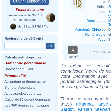
à :
P
Soleil :
2
Phase de la lune
Lune :
1
Lune décroissante, 36.61%
V
Dernier croissant
Dominantes
:
M
T
Mer. 12 août 17h37 T.U.
Astrologie Chinoise
:
D
Numérologie
:
c
Recherche de célébrité
Vues
:
9
X
Source :
d
Fiabilité
Calculs astrologiques
Horoscope personnalisé
Ce thème est calculé 
Horoscope du jour
connaissez l'heure de na
Personnalité
votre information ave
portrait astrologique (
Ascendant et thème astral
envoyé gratuitement pour
Signe et Ascendant
Atlas astrologique gratuit
Thèmes astraux ayant le
Calcul de l'élément dominant
0°15') :
Rihanna
,
Kanye 
Les 360 degrés symboliques
Bardot
,
Kristen Stewart