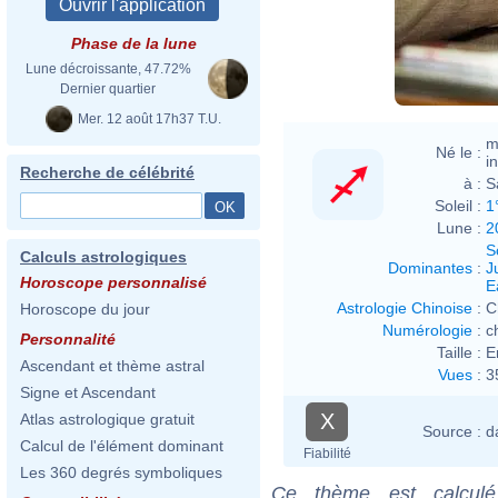
Phase de la lune
Lune décroissante, 47.72%
Dernier quartier
Mer. 12 août 17h37 T.U.
m
Né le :
i
Recherche de célébrité
à :
S
Soleil :
1
Lune :
2
S
Calculs astrologiques
Dominantes
:
J
Horoscope personnalisé
E
Astrologie Chinoise
:
C
Horoscope du jour
Numérologie
:
c
Personnalité
Taille :
E
Ascendant et thème astral
Vues
:
3
Signe et Ascendant
X
Atlas astrologique gratuit
Source :
d
Calcul de l'élément dominant
Fiabilité
Les 360 degrés symboliques
Ce thème est calculé 