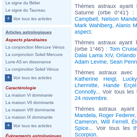
Le signe du Bélier
Thèmes astraux ayant 
Le signe du Taureau
Saturne (orbe 0°41') 
+
Campbell
,
Nelson Mande
Voir tous les articles
Mark Wahlberg
,
Alanis M
aspect
.
Articles astrologiques
Aspects planétaires
Thèmes astraux ayant l
La conjonction Mercure Vénus
(orbe 1°46') :
Tom Cruis
La conjonction Soleil Mercure
Dalai Lama XIV
,
Orlando
Adam Levine
,
Sean Penn
Lune AS en dissonance
La conjonction Soleil Vénus
Thèmes astraux avec 
+
Voir tous les articles
Katherine Heigl
,
Luck
Lhermitte
,
Hande Erçel
Caractérologie
Connolly
... Voir tous les
La maison VI dominante
24 novembre
.
La maison VII dominante
Thèmes astraux ayant
La maison VIII dominante
Mandela
,
Roger Federer
La maison IX dominante
Cameron
,
Will Ferrell
,
Él
+
Voir tous les articles
Spice
... Voir tous les
t
Scorpion
.
Évènements astrologiques