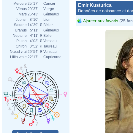
Mercure
25°17'
Cancer
Emir Kusturica
Vénus
29°37'
Vierge
Données de naissance et dom
Mars
26°43'
Gémeaux
Jupiter
8°10'
Lion
Ajouter aux favoris
(25 fan
Saturne
14°39'
Я
Bélier
Uranus
5°11'
Gémeaux
Neptune
4°11'
Я
Bélier
Pluton
4°03'
Я
Verseau
Chiron
0°52'
Я
Taureau
Nœud vrai
29°54'
Я
Verseau
Lilith vraie
22°17'
Capricorne