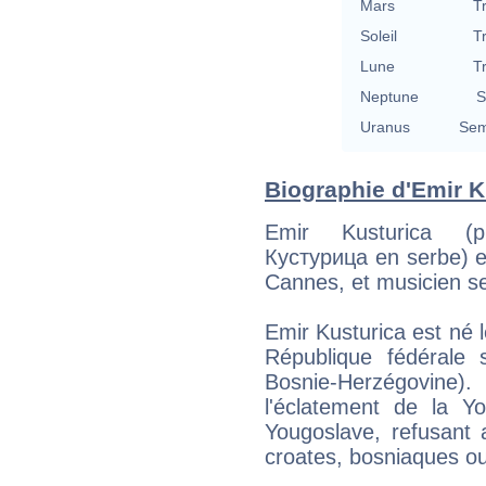
Mars
T
Soleil
T
Lune
T
Neptune
S
Uranus
Sem
Biographie d'Emir Ku
Emir Kusturica (p
Кустурица en serbe) e
Cannes, et musicien s
Emir Kusturica est né
République fédérale s
Bosnie-Herzégovin
l'éclatement de la Yo
Yougoslave, refusant a
croates, bosniaques o