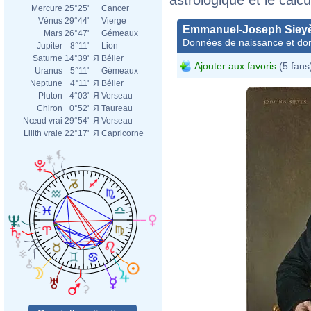
Mercure
25°25'
Cancer
Vénus
29°44'
Vierge
Emmanuel-Joseph Siey
Mars
26°47'
Gémeaux
Données de naissance et dom
Jupiter
8°11'
Lion
Saturne
14°39'
Я
Bélier
Ajouter aux favoris
(5 fans
Uranus
5°11'
Gémeaux
Neptune
4°11'
Я
Bélier
Pluton
4°03'
Я
Verseau
Chiron
0°52'
Я
Taureau
Nœud vrai
29°54'
Я
Verseau
Lilith vraie
22°17'
Я
Capricorne
Jacq
Loui