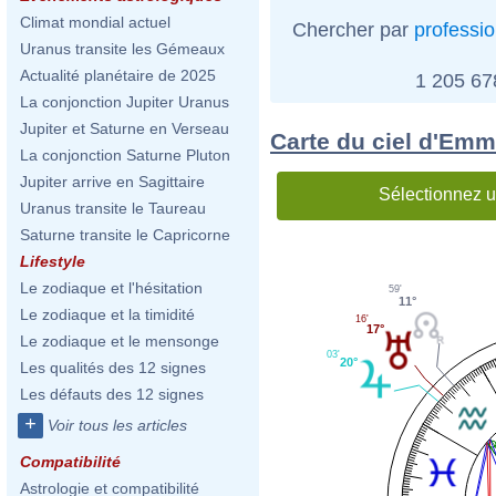
Climat mondial actuel
Chercher par
professi
Uranus transite les Gémeaux
Actualité planétaire de 2025
1 205 6
La conjonction Jupiter Uranus
Jupiter et Saturne en Verseau
Carte du ciel d'Em
La conjonction Saturne Pluton
Jupiter arrive en Sagittaire
Sélectionnez u
Uranus transite le Taureau
Saturne transite le Capricorne
Lifestyle
Le zodiaque et l'hésitation
59'
11°
Le zodiaque et la timidité
16'
17°
Le zodiaque et le mensonge
03'
20°
Les qualités des 12 signes
Les défauts des 12 signes
+
Voir tous les articles
Compatibilité
Astrologie et compatibilité