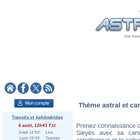
Une nouve
Thème astral et ca
Transits et éphémérides
Prenez connaissance 
6 août, 12h43 T.U.
Sieyès avec sa carte
Soleil
14°05'
Lion
Lune
19°43'
Taureau
astrologique et le calc