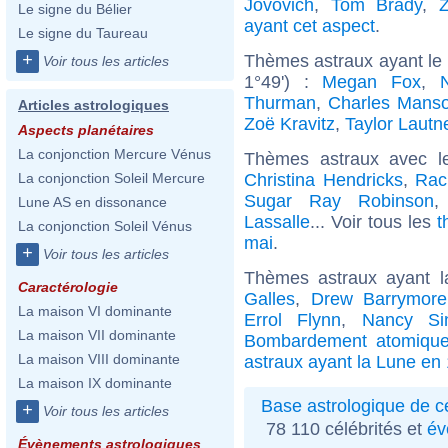
Jovovich
,
Tom Brady
,
Le signe du Bélier
ayant cet aspect
.
Le signe du Taureau
+
Thèmes astraux ayant le
Voir tous les articles
1°49') :
Megan Fox
,
Thurman
,
Charles Mans
Articles astrologiques
Zoë Kravitz
,
Taylor Lautn
Aspects planétaires
La conjonction Mercure Vénus
Thèmes astraux avec l
Christina Hendricks
,
Rac
La conjonction Soleil Mercure
Sugar Ray Robinson
Lune AS en dissonance
Lassalle
... Voir tous les
t
La conjonction Soleil Vénus
mai
.
+
Voir tous les articles
Thèmes astraux ayant 
Caractérologie
Galles
,
Drew Barrymore
La maison VI dominante
Errol Flynn
,
Nancy Sin
La maison VII dominante
Bombardement atomique
La maison VIII dominante
astraux ayant la Lune en
La maison IX dominante
Base astrologique de cé
+
Voir tous les articles
78 110 célébrités et
év
Évènements astrologiques