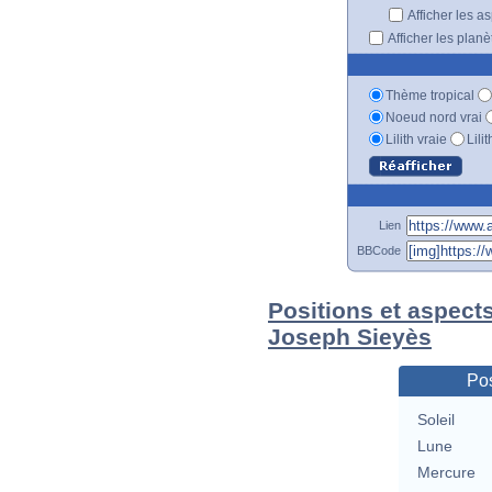
Afficher les a
Afficher les plan
Thème tropical
Noeud nord vrai
Lilith vraie
Lili
Lien
BBCode
Positions et aspect
Joseph Sieyès
Pos
Soleil
Lune
Mercure