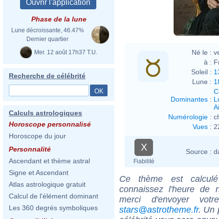
Jacq
Phase de la lune
Lune décroissante, 46.47%
Dernier quartier
Né le :
v
Mer. 12 août 17h37 T.U.
à :
F
Soleil :
1
Recherche de célébrité
Lune :
1
C
Dominantes
:
L
Ai
Calculs astrologiques
Numérologie
:
c
Horoscope personnalisé
Vues
:
2
Horoscope du jour
X
Personnalité
Source :
d
Ascendant et thème astral
Fiabilité
Signe et Ascendant
Ce thème est calculé 
Atlas astrologique gratuit
connaissez l'heure de 
Calcul de l'élément dominant
merci d'envoyer vot
Les 360 degrés symboliques
stars@astrotheme.fr
. Un 