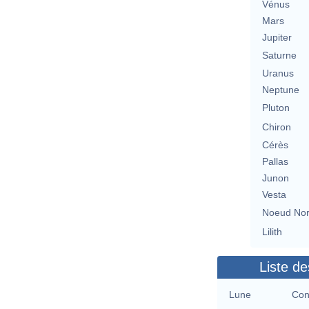
Vénus
Mars
Jupiter
Saturne
Uranus
Neptune
Pluton
Chiron
Cérès
Pallas
Junon
Vesta
Noeud No
Lilith
Liste de
Lune
Con