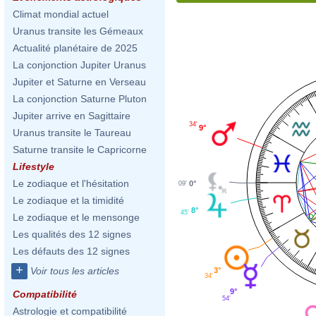
Climat mondial actuel
Uranus transite les Gémeaux
Actualité planétaire de 2025
La conjonction Jupiter Uranus
Jupiter et Saturne en Verseau
La conjonction Saturne Pluton
Jupiter arrive en Sagittaire
34'
9°
Uranus transite le Taureau
Saturne transite le Capricorne
Lifestyle
Le zodiaque et l'hésitation
0°
09'
Le zodiaque et la timidité
8°
45'
Le zodiaque et le mensonge
Les qualités des 12 signes
Les défauts des 12 signes
+
Voir tous les articles
3°
34'
9°
Compatibilité
54'
Astrologie et compatibilité