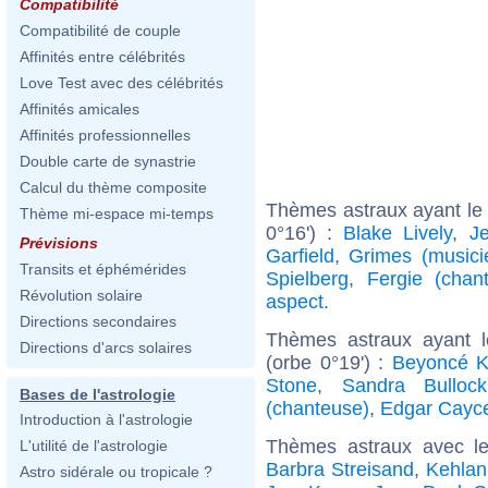
Compatibilité
Compatibilité de couple
Affinités entre célébrités
Love Test avec des célébrités
Affinités amicales
Affinités professionnelles
Double carte de synastrie
Calcul du thème composite
Thèmes astraux ayant le
Thème mi-espace mi-temps
0°16') :
Blake Lively
,
J
Prévisions
Garfield
,
Grimes (musici
Transits et éphémérides
Spielberg
,
Fergie (chan
Révolution solaire
aspect
.
Directions secondaires
Thèmes astraux ayant 
Directions d'arcs solaires
(orbe 0°19') :
Beyoncé K
Stone
,
Sandra Bullock
Bases de l'astrologie
(chanteuse)
,
Edgar Cayc
Introduction à l'astrologie
Thèmes astraux avec l
L'utilité de l'astrologie
Barbra Streisand
,
Kehlan
Astro sidérale ou tropicale ?