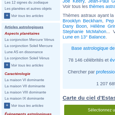
Joe Keery
,
Jean-Paul Ga
Les 12 signes du zodiaque
Voir tous les
thèmes astra
Les planètes et autres objets
Thèmes astraux ayant la
+
Voir tous les articles
Brooklyn Beckham
,
Pep
Dany Boon
,
Hélène Gr
Articles astrologiques
Stephanie McMahon
...
Aspects planétaires
Lune en 13° Balance
.
La conjonction Mercure Vénus
La conjonction Soleil Mercure
Base astrologique de
Lune AS en dissonance
La conjonction Soleil Vénus
78 146 célébrités et
év
+
Voir tous les articles
Chercher par
professi
Caractérologie
La maison VI dominante
1 207 6
La maison VII dominante
La maison VIII dominante
Carte du ciel d'Est
La maison IX dominante
+
Voir tous les articles
Sélectionnez u
Évènements astrologiques