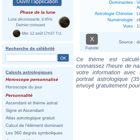
Dominantes
:
V
Ai
Phase de la lune
Astrologie Chinoise
:
L
Numérologie
:
c
Lune décroissante, 9.95%
Dernier croissant
Vues
:
1
Mer. 12 août 17h37 T.U.
X
Source :
d
Fiabilité
Recherche de célébrité
Ce thème est calculé 
connaissez l'heure de na
votre information ave
Calculs astrologiques
portrait astrologique (
Horoscope personnalisé
envoyé gratuitement pour
Horoscope du jour
Personnalité
Ascendant et thème astral
Signe et Ascendant
Atlas astrologique gratuit
Calcul de l'élément dominant
Les 360 degrés symboliques