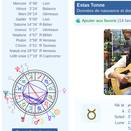
Mercure
0°48'
Lion
Estas Tonne
Vénus
3°24'
Balance
Données de naissance et dom
Mars
29°14'
Gémeaux
Jupiter
9°00'
Lion
Ajouter aux favoris
(14 fan
Saturne
14°34'
Я
Bélier
Uranus
5°17'
Gémeaux
Neptune
4°07'
Я
Bélier
Pluton
3°58'
Я
Verseau
Chiron
0°51'
Я
Taureau
Nœud vrai
29°50'
Я
Verseau
Lilith vraie
17°19'
Я
Capricorne
Né le :
j
à :
Z
Soleil :
3
Lune :
1
T