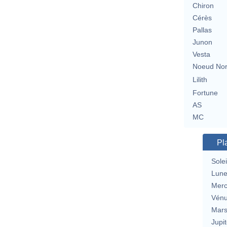
Chiron
Cérès
Pallas
Junon
Vesta
Noeud No
Lilith
Fortune
AS
MC
Pl
Solei
Lun
Merc
Vén
Mar
Jupit