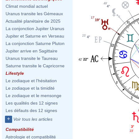
49'
Climat mondial actuel
4°
Uranus transite les Gémeaux
17'
19°
Actualité planétaire de 2025
11
La conjonction Jupiter Uranus
Jupiter et Saturne en Verseau
23'
4°
La conjonction Saturne Pluton
12
Jupiter arrive en Sagittaire
Uranus transite le Taureau
22°
42'
Saturne transite le Capricorne
1
Lifestyle
Le zodiaque et l'hésitation
2
Le zodiaque et la timidité
Le zodiaque et le mensonge
3
Les qualités des 12 signes
Les défauts des 12 signes
+
Voir tous les articles
3°
Compatibilité
23'
Astrologie et compatibilité