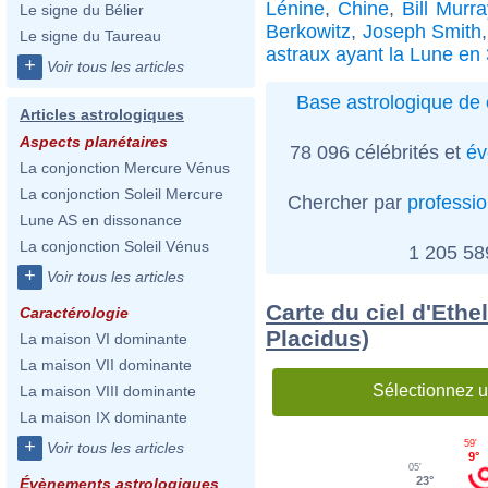
Lénine
,
Chine
,
Bill Murra
Le signe du Bélier
Berkowitz
,
Joseph Smith
Le signe du Taureau
astraux ayant la Lune en
+
Voir tous les articles
Base astrologique de 
Articles astrologiques
Aspects planétaires
78 096 célébrités et
év
La conjonction Mercure Vénus
La conjonction Soleil Mercure
Chercher par
professi
Lune AS en dissonance
La conjonction Soleil Vénus
1 205 5
+
Voir tous les articles
Carte du ciel d'Ethe
Caractérologie
Placidus)
La maison VI dominante
La maison VII dominante
Sélectionnez u
La maison VIII dominante
La maison IX dominante
+
59'
Voir tous les articles
9°
05'
23°
Évènements astrologiques