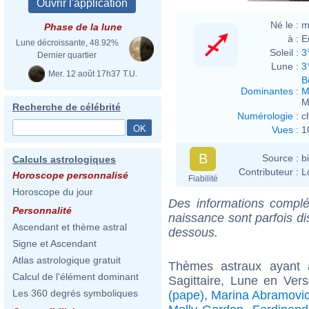
Né le :
m
Phase de la lune
à :
E
Lune décroissante, 48.92%
Soleil :
3
Dernier quartier
Lune :
3
Mer. 12 août 17h37 T.U.
B
Dominantes
:
M
M
Recherche de célébrité
Numérologie
:
c
Vues
:
1
B
Source :
b
Calculs astrologiques
Contributeur :
L
Horoscope personnalisé
Fiabilité
Horoscope du jour
Des informations complé
Personnalité
naissance sont parfois di
Ascendant et thème astral
dessous.
Signe et Ascendant
Atlas astrologique gratuit
Thèmes astraux ayant
Calcul de l'élément dominant
Sagittaire, Lune en Ve
Les 360 degrés symboliques
(pape)
,
Marina Abramovi