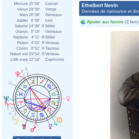
Mercure
25°08'
Cancer
Ethelbert Nevin
Vénus
29°30'
Vierge
Données de naissance et dom
Mars
26°38'
Gémeaux
Jupiter
8°08'
Lion
Ajouter aux favoris
(2 fans
Saturne
14°39'
Я
Bélier
Uranus
5°10'
Gémeaux
Neptune
4°11'
Я
Bélier
Pluton
4°03'
Я
Verseau
Chiron
0°52'
Я
Taureau
Nœud vrai
29°54'
Я
Verseau
Lilith vraie
22°16'
Capricorne
Bost