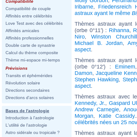
Molly Gordon
,
Ferdinand
Compatibilité
Iribarne
,
Friedensreich 
Compatibilité de couple
astraux ayant le même
B
Affinités entre célébrités
Thèmes astraux ayant l
Love Test avec des célébrités
(orbe 0°11') :
Rihanna
,
R
Affinités amicales
Niro
,
Winston Churchil
Affinités professionnelles
Michael B. Jordan
,
Am
Double carte de synastrie
aspect
.
Calcul du thème composite
Thèmes astraux ayant 
Thème mi-espace mi-temps
(orbe 0°12') :
Eminem
Prévisions
Damon
,
Jacqueline Kenn
Transits et éphémérides
Stephen Hawking
,
Steph
Révolution solaire
aspect
.
Directions secondaires
Thèmes astraux avec l
Directions d'arcs solaires
Kennedy, Jr.
,
Gaspard Ull
Andrew Carnegie
,
Anou
Bases de l'astrologie
Morgan
,
Katie Cassidy
Introduction à l'astrologie
célébrités nées un 25 n
L'utilité de l'astrologie
Thèmes astraux ayant 
Astro sidérale ou tropicale ?