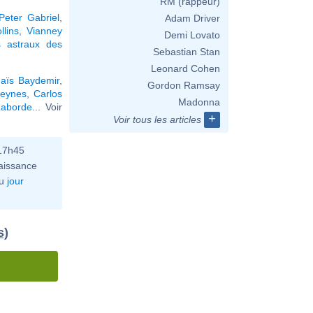
RM (rappeur)
Peter Gabriel
,
Adam Driver
llins
,
Vianney
Demi Lovato
 astraux des
Sebastian Stan
Leonard Cohen
aïs Baydemir
,
Gordon Ramsay
eynes
,
Carlos
Madonna
Laborde
... Voir
+
Voir tous les articles
 17h45
aissance
u
jour
s)