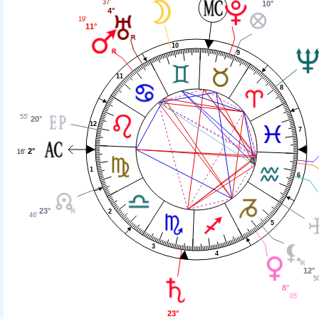
37'
10°
4°
19'
11°
10
9
11
8
55'
20°
12
7
2°
16'
1
6
23°
2
46'
5
3
4
12°
50
8°
05'
23°