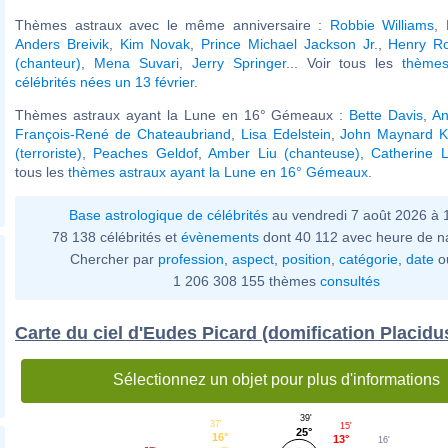
Thèmes astraux avec le même anniversaire :
Robbie Williams
,
Anders Breivik
,
Kim Novak
,
Prince Michael Jackson Jr.
,
Henry Ro
(chanteur)
,
Mena Suvari
,
Jerry Springer
... Voir tous les
thèmes
célébrités nées un 13 février
.
Thèmes astraux ayant la Lune en 16° Gémeaux :
Bette Davis
,
An
François-René de Chateaubriand
,
Lisa Edelstein
,
John Maynard K
(terroriste)
,
Peaches Geldof
,
Amber Liu (chanteuse)
,
Catherine 
tous les
thèmes astraux ayant la Lune en 16° Gémeaux
.
Base astrologique de célébrités
au vendredi 7 août 2026 à
78 138 célébrités et
évènements
dont 40 112 avec heure de n
Chercher par
profession
,
aspect
,
position
,
catégorie
,
date
o
1 206 308 155 thèmes
consultés
Carte du ciel d'Eudes Picard (domification Placidu
Sélectionnez un objet pour plus d'informations
39'
37'
15'
25°
16°
13°
16'