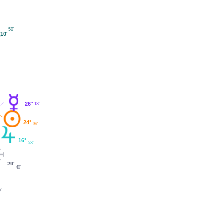
50'
10°
26°
13'
24°
36'
16°
53'
29°
40'
'