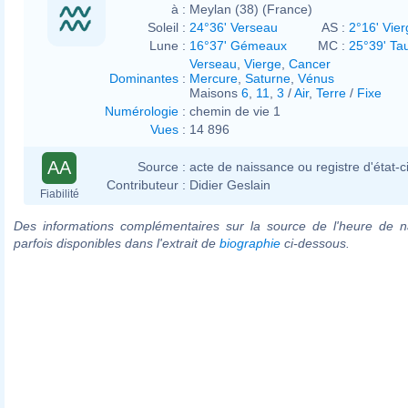
à :
Meylan (38) (France)
Soleil :
24°36' Verseau
AS :
2°16' Vier
Lune :
16°37' Gémeaux
MC :
25°39' Ta
Verseau
,
Vierge
,
Cancer
Dominantes
:
Mercure
,
Saturne
,
Vénus
Maisons
6
,
11
,
3
/
Air
,
Terre
/
Fixe
Numérologie
:
chemin de vie 1
Vues
:
14 896
AA
Source :
acte de naissance ou registre d'état-ci
Contributeur :
Didier Geslain
Fiabilité
Des informations complémentaires sur la source de l'heure de n
parfois disponibles dans l'extrait de
biographie
ci-dessous.