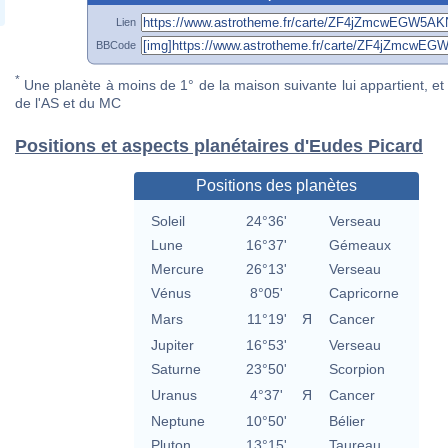
Lien
BBCode
*
Une planète à moins de 1° de la maison suivante lui appartient, et 
de l'AS et du MC
Positions et aspects planétaires d'Eudes Picard
Positions des planètes
Soleil
24°36'
Verseau
Lune
16°37'
Gémeaux
Mercure
26°13'
Verseau
Vénus
8°05'
Capricorne
Mars
11°19'
Я
Cancer
Jupiter
16°53'
Verseau
Saturne
23°50'
Scorpion
Uranus
4°37'
Я
Cancer
Neptune
10°50'
Bélier
Pluton
13°15'
Taureau