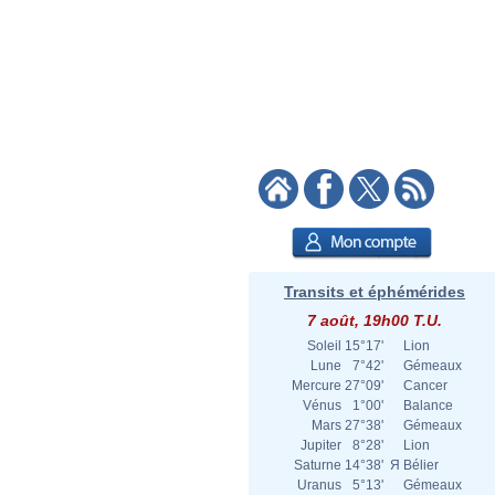
Transits et éphémérides
7 août, 19h00 T.U.
Soleil
15°17'
Lion
Lune
7°42'
Gémeaux
Mercure
27°09'
Cancer
Vénus
1°00'
Balance
Mars
27°38'
Gémeaux
Jupiter
8°28'
Lion
Saturne
14°38'
Я
Bélier
Uranus
5°13'
Gémeaux