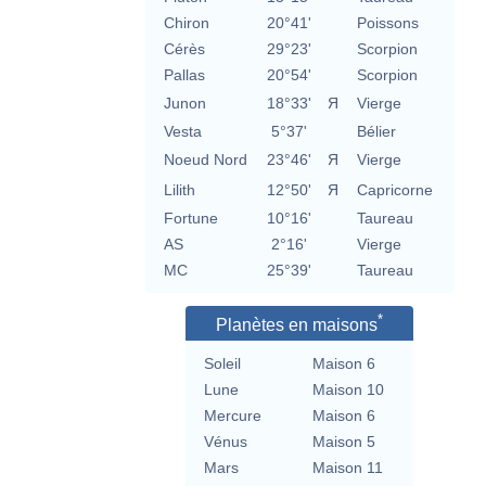
Chiron
20°41'
Poissons
Cérès
29°23'
Scorpion
Pallas
20°54'
Scorpion
Junon
18°33'
Я
Vierge
Vesta
5°37'
Bélier
Noeud Nord
23°46'
Я
Vierge
Lilith
12°50'
Я
Capricorne
Fortune
10°16'
Taureau
AS
2°16'
Vierge
MC
25°39'
Taureau
*
Planètes en maisons
Soleil
Maison 6
Lune
Maison 10
Mercure
Maison 6
Vénus
Maison 5
Mars
Maison 11