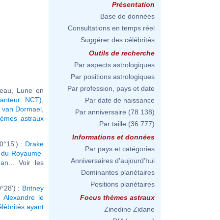
Présentation
Base de données
Consultations en temps réel
Suggérer des célébrités
Outils de recherche
Par aspects astrologiques
Par positions astrologiques
Par profession, pays et date
seau, Lune en
hanteur NCT)
,
Par date de naissance
 van Dormael
,
Par anniversaire
(78 138)
hèmes astraux
Par taille
(36 777)
Informations et données
0°15') :
Drake
Par pays et catégories
oi du Royaume-
Anniversaires d'aujourd'hui
han
... Voir les
Dominantes planétaires
Positions planétaires
°28') :
Britney
,
Alexandre le
Focus thèmes astraux
élébrités ayant
Zinedine Zidane