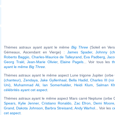
Thèmes astraux ayant ayant le même
Big Three
(Soleil en Ver
Gémeaux, Ascendant en Vierge) :
James Spader
,
Johnny (c
Roberto Baggio
,
Charles-Maurice de Talleyrand
,
Eva Padberg
,
Jaco
Georg Trakl
,
Jean-Marie Olivier
,
Elaine Pagels
... Voir tous les
t
ayant le même
Big Three
.
Thèmes astraux ayant le même aspect Lune trigone Jupiter (orbe 
(chanteur)
,
Zendaya
,
Jake Gyllenhaal
,
Bella Hadid
,
Charles III (r
Uni)
,
Muhammad Ali
,
Ian Somerhalder
,
Heidi Klum
,
Salman K
célébrités ayant cet aspect
.
Thèmes astraux ayant le même aspect Mars carré Neptune (orbe 0
Spears
,
Kylie Jenner
,
Cristiano Ronaldo
,
Zac Efron
,
Demi Moore
Grand
,
Dakota Johnson
,
Barbra Streisand
,
Andy Warhol
... Voir les
c
cet aspect
.