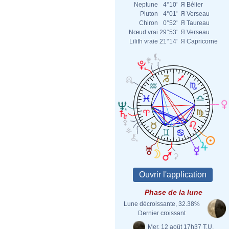
Neptune
4°10'
Я
Bélier
Pluton
4°01'
Я
Verseau
Chiron
0°52'
Я
Taureau
Nœud vrai
29°53'
Я
Verseau
Lilith vraie
21°14'
Я
Capricorne
Phase de la lune
Lune décroissante, 32.38%
Dernier croissant
Mer. 12 août 17h37 T.U.