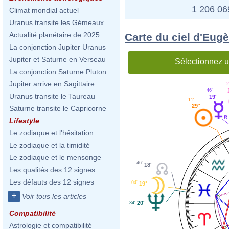
1 206 0
Climat mondial actuel
Uranus transite les Gémeaux
Actualité planétaire de 2025
Carte du ciel d'Eug
La conjonction Jupiter Uranus
Jupiter et Saturne en Verseau
Sélectionnez u
La conjonction Saturne Pluton
Jupiter arrive en Sagittaire
2
46'
Uranus transite le Taureau
19°
11'
29°
Saturne transite le Capricorne
Lifestyle
Le zodiaque et l'hésitation
Le zodiaque et la timidité
Le zodiaque et le mensonge
46'
18°
Les qualités des 12 signes
Les défauts des 12 signes
04'
19°
+
Voir tous les articles
20°
34'
Compatibilité
Astrologie et compatibilité