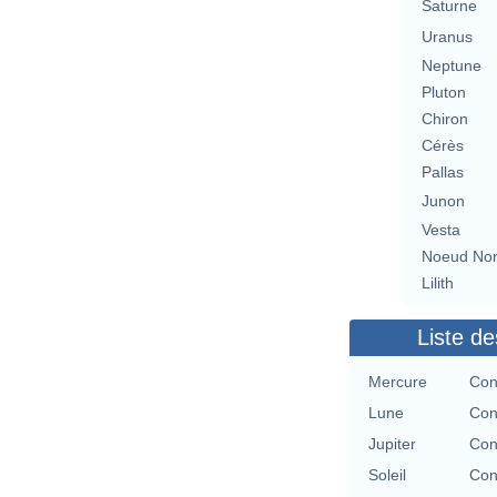
Saturne
Uranus
Neptune
Pluton
Chiron
Cérès
Pallas
Junon
Vesta
Noeud No
Lilith
Liste de
Mercure
Con
Lune
Con
Jupiter
Con
Soleil
Con