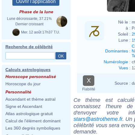
Phase de la lune
Lune décroissante, 37.21%
Né le :
m
Dernier croissant
à :
P
Mer. 12 août 17h37 T.U.
Soleil :
2
Lune :
1
C
Recherche de célébrité
Dominantes
:
N
T
Numérologie
:
c
Vues
:
1
Calculs astrologiques
Horoscope personnalisé
X
Source :
d
Horoscope du jour
Fiabilité
Personnalité
Ascendant et thème astral
Ce thème est calculé 
connaissez l'heure de
Signe et Ascendant
d'envoyer votre i
Atlas astrologique gratuit
stars@astrotheme.fr
. Un 
Calcul de l'élément dominant
célébrité vous sera envoy
Les 360 degrés symboliques
demande.