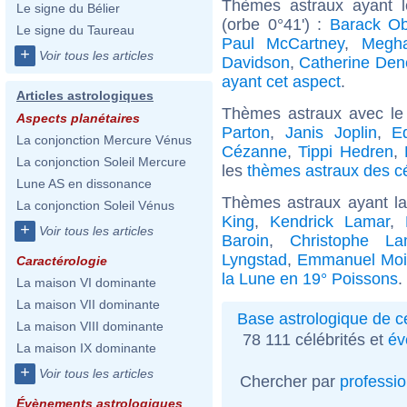
Thèmes astraux ayant 
Le signe du Bélier
(orbe 0°41') :
Barack O
Le signe du Taureau
Paul McCartney
,
Megh
+
Voir tous les articles
Davidson
,
Catherine De
ayant cet aspect
.
Articles astrologiques
Thèmes astraux avec le
Aspects planétaires
Parton
,
Janis Joplin
,
E
La conjonction Mercure Vénus
Cézanne
,
Tippi Hedren
,
La conjonction Soleil Mercure
les
thèmes astraux des cé
Lune AS en dissonance
Thèmes astraux ayant l
La conjonction Soleil Vénus
King
,
Kendrick Lamar
,
+
Voir tous les articles
Baroin
,
Christophe La
Lyngstad
,
Emmanuel Moi
Caractérologie
la Lune en 19° Poissons
.
La maison VI dominante
La maison VII dominante
Base astrologique de cé
La maison VIII dominante
78 111 célébrités et
év
La maison IX dominante
+
Voir tous les articles
Chercher par
professi
Évènements astrologiques