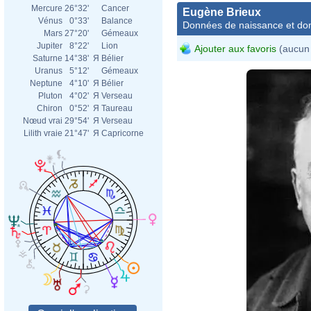
Mercure
26°32'
Cancer
Eugène Brieux
Vénus
0°33'
Balance
Données de naissance et dom
Mars
27°20'
Gémeaux
Jupiter
8°22'
Lion
Ajouter aux favoris
(aucun 
Saturne
14°38'
Я
Bélier
Uranus
5°12'
Gémeaux
Neptune
4°10'
Я
Bélier
Pluton
4°02'
Я
Verseau
Chiron
0°52'
Я
Taureau
Nœud vrai
29°54'
Я
Verseau
Lilith vraie
21°47'
Я
Capricorne
Agen