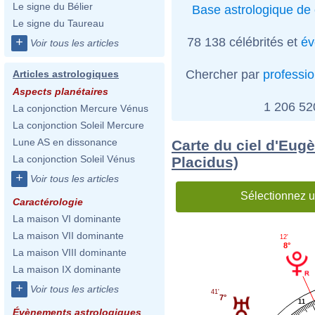
Le signe du Bélier
Base astrologique de 
Le signe du Taureau
78 138 célébrités et
év
+
Voir tous les articles
Chercher par
professi
Articles astrologiques
Aspects planétaires
1 206 5
La conjonction Mercure Vénus
La conjonction Soleil Mercure
Lune AS en dissonance
Carte du ciel d'Eug
La conjonction Soleil Vénus
Placidus)
+
Voir tous les articles
Sélectionnez u
Caractérologie
La maison VI dominante
La maison VII dominante
12'
8°
La maison VIII dominante
La maison IX dominante
+
Voir tous les articles
41'
7°
11
Évènements astrologiques