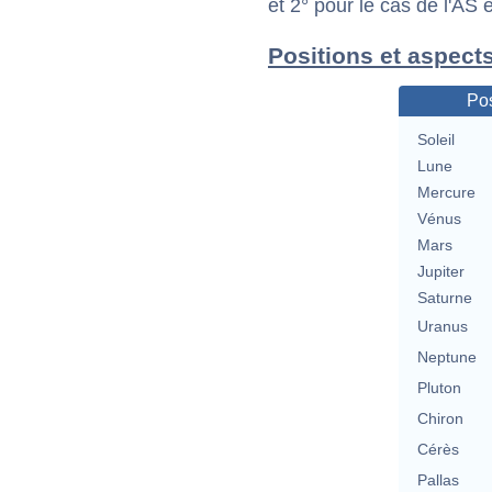
et 2° pour le cas de l'AS
Positions et aspect
Pos
Soleil
Lune
Mercure
Vénus
Mars
Jupiter
Saturne
Uranus
Neptune
Pluton
Chiron
Cérès
Pallas