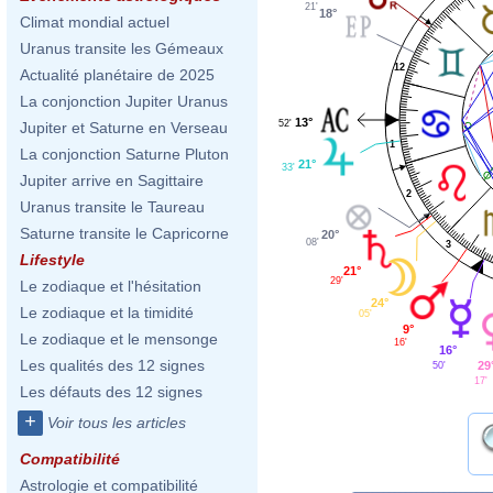
21'
18°
Climat mondial actuel
Uranus transite les Gémeaux
12
Actualité planétaire de 2025
La conjonction Jupiter Uranus
13°
52'
Jupiter et Saturne en Verseau
1
La conjonction Saturne Pluton
21°
33'
Jupiter arrive en Sagittaire
2
Uranus transite le Taureau
Saturne transite le Capricorne
20°
08'
3
Lifestyle
21°
29'
Le zodiaque et l'hésitation
24°
Le zodiaque et la timidité
05'
9°
Le zodiaque et le mensonge
16'
16°
Les qualités des 12 signes
29
50'
17'
Les défauts des 12 signes
+
Voir tous les articles
Compatibilité
Astrologie et compatibilité