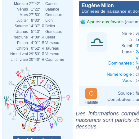
Mercure
27°42'
Cancer
Eugène Milon
Vénus
1°22'
Balance
Données de naissance et dom
Mars
27°53'
Gémeaux
Jupiter
8°33'
Lion
Ajouter aux favoris
(aucun 
Saturne
14°37'
Я
Bélier
Uranus
5°13'
Gémeaux
Né le :
v
Neptune
4°09'
Я
Bélier
à :
L
Pluton
4°01'
Я
Verseau
Soleil :
0
Chiron
0°52'
Я
Taureau
Lune :
2
Nœud vrai
29°53'
Я
Verseau
V
Lilith vraie
20°40'
Я
Capricorne
Dominantes
:
N
M
Numérologie
:
c
Vues
:
1
C
Source :
f
Contributeur :
a
Fiabilité
Des informations complé
naissance sont parfois di
dessous.