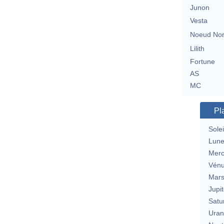
Junon
Vesta
Noeud No
Lilith
Fortune
AS
MC
Pl
Solei
Lun
Merc
Vén
Mar
Jupit
Satu
Uran