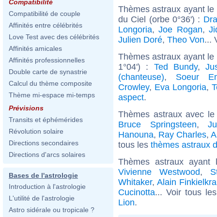
Compatibilité
Thèmes astraux ayant le
Compatibilité de couple
du Ciel (orbe 0°36') :
Dra
Affinités entre célébrités
Longoria
,
Joe Rogan
,
Ji
Love Test avec des célébrités
Julien Doré
,
Theo Von
...
Affinités amicales
Thèmes astraux ayant le
Affinités professionnelles
1°04') :
Ted Bundy
,
Ju
Double carte de synastrie
(chanteuse)
,
Soeur Em
Calcul du thème composite
Crowley
,
Eva Longoria
,
T
Thème mi-espace mi-temps
aspect
.
Prévisions
Thèmes astraux avec le
Transits et éphémérides
Bruce Springsteen
,
Ju
Révolution solaire
Hanouna
,
Ray Charles
,
A
Directions secondaires
tous les
thèmes astraux d
Directions d'arcs solaires
Thèmes astraux ayant 
Vivienne Westwood
,
S
Bases de l'astrologie
Whitaker
,
Alain Finkielkra
Introduction à l'astrologie
Cucinotta
... Voir tous le
L'utilité de l'astrologie
Lion
.
Astro sidérale ou tropicale ?