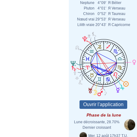
Neptune
4°09'
Я
Bélier
Pluton
4°01'
Я
Verseau
Chiron
0°52'
Я
Taureau
Nœud vrai
29°53'
Я
Verseau
Lilith vraie
20°43'
Я
Capricorne
Phase de la lune
Lune décroissante, 28.70%
Dernier croissant
Mer. 12 août 17h37 T.U.