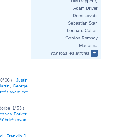
RM (rappeur)
Adam Driver
Demi Lovato
Sebastian Stan
Leonard Cohen
Gordon Ramsay
Madonna
+
Voir tous les articles
0°06') :
Justin
artin
,
George
rités ayant cet
orbe 1°53') :
essica Parker
,
élébrités ayant
di
,
Franklin D.