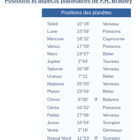
Positions et aspects planétaires de F.H. Bradley
Positions des planètes
Soleil
10°18'
Verseau
Lune
23°58'
Poissons
Mercure
18°32'
Capricorne
Vénus
17°59'
Poissons
Mars
24°57'
Bélier
Jupiter
2°54'
Taureau
Saturne
20°06'
Verseau
Uranus
7°11'
Bélier
Neptune
25°03'
Verseau
Pluton
23°04'
Bélier
Chiron
6°00'
Я
Balance
Cérès
16°52'
Poissons
Pallas
27°06'
Verseau
Junon
15°54'
Scorpion
Vesta
2°18'
Gémeaux
Noeud Nord
11°53'
Я
Scorpion