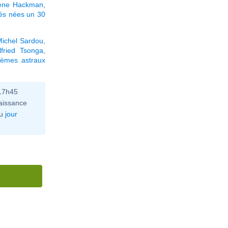
ene Hackman
,
tés nées un 30
ichel Sardou
,
lfried Tsonga
,
hèmes astraux
 17h45
aissance
u
jour