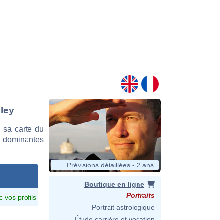
dley
 sa carte du
es dominantes
Prévisions détaillées - 2 ans
Boutique en ligne
Portraits
c vos profils
Portrait astrologique
Étude carrière et vocation