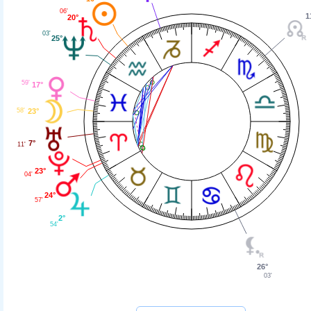
06'
1
20°
03'
25°
59'
17°
23°
58'
7°
11'
23°
04'
24°
57'
2°
54'
26°
03'