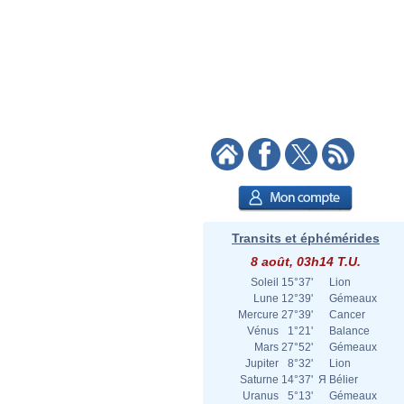
Transits et éphémérides
8 août, 03h14 T.U.
Soleil
15°37'
Lion
Lune
12°39'
Gémeaux
Mercure
27°39'
Cancer
Vénus
1°21'
Balance
Mars
27°52'
Gémeaux
Jupiter
8°32'
Lion
Saturne
14°37'
Я
Bélier
Uranus
5°13'
Gémeaux