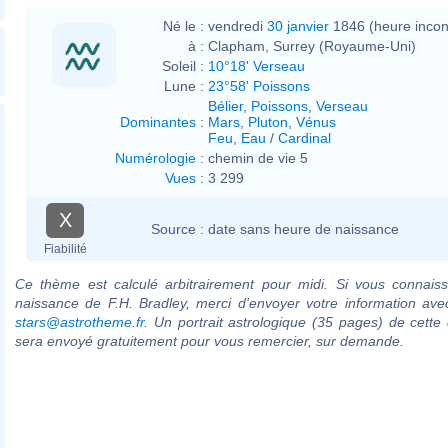
Né le :
vendredi
30 janvier
1846 (heure inco
à :
Clapham, Surrey (Royaume-Uni)
Soleil :
10°18' Verseau
Lune :
23°58' Poissons
Bélier
,
Poissons
,
Verseau
Dominantes
:
Mars
,
Pluton
,
Vénus
Feu
,
Eau
/
Cardinal
Numérologie
:
chemin de vie 5
Vues
:
3 299
X
Source :
date sans heure de naissance
Fiabilité
Ce thème est calculé arbitrairement pour midi. Si vous connaiss
naissance de F.H. Bradley, merci d'envoyer votre information av
stars@astrotheme.fr
. Un portrait astrologique (35 pages) de cette 
sera envoyé gratuitement pour vous remercier, sur demande.