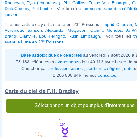
Roosevelt
,
Tyla (chanteuse)
,
Phil Collins
,
Felipe VI d'Espagne
,
G
Dick Cheney
,
Phil Lester
... Voir tous les
thèmes astraux des célébri
janvier
.
Thèmes astraux ayant la Lune en 23° Poissons :
Ingrid Chauvin
,
M
Véronique Sanson
,
Alexander McQueen
,
Camila Mendes
,
Jo-Wi
Brandi Glanville
,
Lou Ferrigno
,
Rush Limbaugh
... Voir tous les
t
ayant la Lune en 23° Poissons
.
Base astrologique de célébrités
au vendredi 7 août 2026 à
78 138 célébrités et
évènements
dont 40 112 avec heure de n
Chercher par
profession
,
aspect
,
position
,
catégorie
,
date
o
1 206 505 846 thèmes
consultés
Carte du ciel de F.H. Bradley
Sélectionnez un objet pour plus d'informations
32'
18°
18'
10°