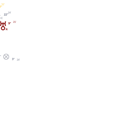
52'
7°
24'
22°
21'
9°
3°
24'