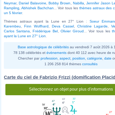
Neymar
,
Daniel Balavoine
,
Bobby Brown
,
Nabilla
,
Jennifer Jason L
Rampling
,
Abhishek Bachchan
... Voir tous les
thèmes astraux des c
un 5 février
.
Thèmes astraux ayant la Lune en 27° Lion :
Soeur Emmanu
Karembeu
,
Finn Wolfhard
,
Deva Cassel
,
Christine Lagarde
,
Ve
Carlos Santana
,
Frédérique Bel
,
Olivier Giroud
... Voir tous les
t
ayant la Lune en 27° Lion
.
Base astrologique de célébrités
au vendredi 7 août 2026 à
78 138 célébrités et
évènements
dont 40 112 avec heure de n
Chercher par
profession
,
aspect
,
position
,
catégorie
,
date
o
1 206 258 814 thèmes
consultés
Carte du ciel de Fabrizio Frizzi (domification Placi
Sélectionnez un objet pour plus d'informations
30'
43'
47'
1°
4°
4°
59'
10°
27'
1°