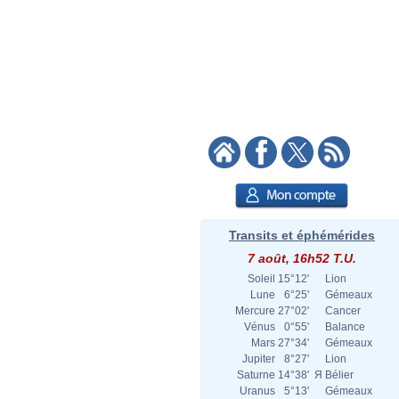
Transits et éphémérides
7 août, 16h52 T.U.
Soleil
15°12'
Lion
Lune
6°25'
Gémeaux
Mercure
27°02'
Cancer
Vénus
0°55'
Balance
Mars
27°34'
Gémeaux
Jupiter
8°27'
Lion
Saturne
14°38'
Я
Bélier
Uranus
5°13'
Gémeaux