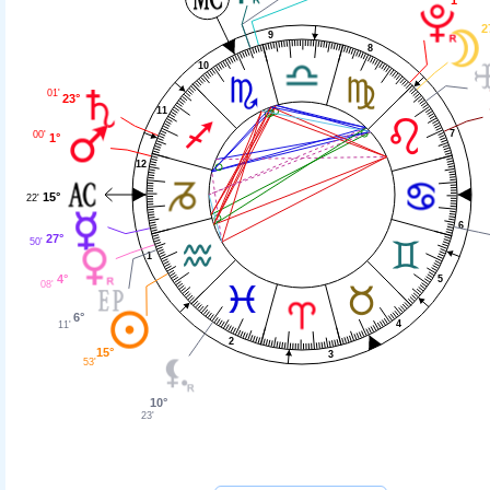
2
9
8
10
01'
23°
11
7
00'
1°
12
15°
22'
6
27°
50'
1
4°
5
08'
6°
4
11'
2
15°
3
53'
10°
23'