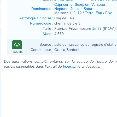
Capricorne
,
Scorpion
,
Verseau
Dominantes
:
Neptune
,
Jupiter
,
Saturne
Maisons
1
,
9
,
12
/
Terre
,
Eau
/
Fixe
Astrologie Chinoise
:
Coq de Feu
Numérologie
:
chemin de vie 3
Taille :
Fabrizio Frizzi mesure
1m87
(6' 1½")
Vues
:
4 569
AA
Source :
acte de naissance ou registre d'état-ci
Contributeur :
Grazia Bordoni
Fiabilité
Des informations complémentaires sur la source de l'heure de n
parfois disponibles dans l'extrait de
biographie
ci-dessous.