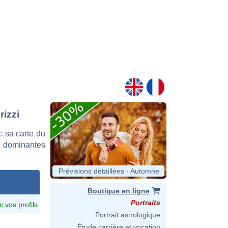
rizzi
c sa carte du
es dominantes
Prévisions détaillées - Automne
Boutique en ligne
Portraits
c vos profils
Portrait astrologique
Étude carrière et vocation