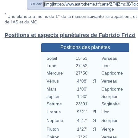
BBCode
*
Une planète à moins de 1° de la maison suivante lui appartient, et 
de l'AS et du MC
Positions et aspects planétaires de Fabrizio Frizzi
Positions des planètes
Soleil
15°53'
Verseau
Lune
27°52'
Lion
Mercure
27°50'
Capricorne
Vénus
4°08'
Я
Verseau
Mars
1°00'
Capricorne
Jupiter
1°30'
Scorpion
Saturne
23°01'
Sagittaire
Uranus
9°21'
Я
Lion
Neptune
4°47'
Я
Scorpion
Pluton
1°27'
Я
Vierge
Chiron
17°22'
Verseau