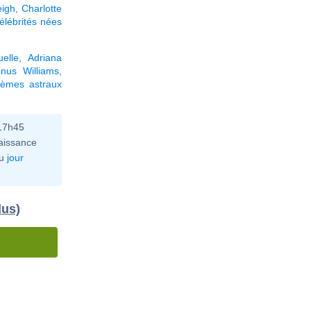
eigh
,
Charlotte
élébrités nées
elle
,
Adriana
nus Williams
,
hèmes astraux
 17h45
aissance
u
jour
dus)