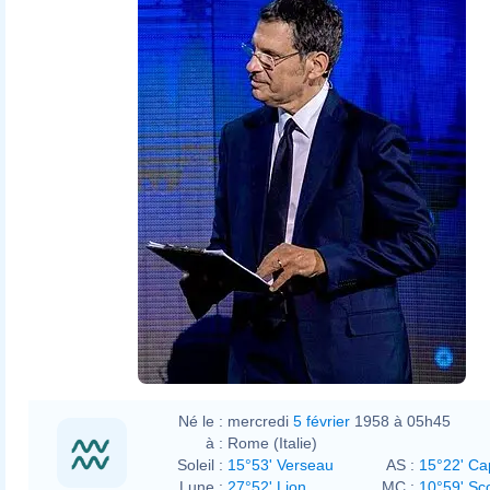
Né le :
mercredi
5 février
1958 à 05h45
à :
Rome (Italie)
Soleil :
15°53' Verseau
AS :
15°22' Ca
Lune :
27°52' Lion
MC :
10°59' Sc