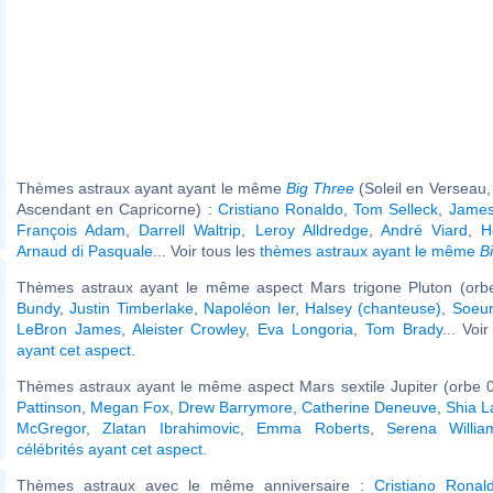
Thèmes astraux ayant ayant le même
Big Three
(Soleil en Verseau,
Ascendant en Capricorne) :
Cristiano Ronaldo
,
Tom Selleck
,
James
François Adam
,
Darrell Waltrip
,
Leroy Alldredge
,
André Viard
,
H
Arnaud di Pasquale
... Voir tous les
thèmes astraux ayant le même
B
Thèmes astraux ayant le même aspect Mars trigone Pluton (orb
Bundy
,
Justin Timberlake
,
Napoléon Ier
,
Halsey (chanteuse)
,
Soeu
LeBron James
,
Aleister Crowley
,
Eva Longoria
,
Tom Brady
... Voi
ayant cet aspect
.
Thèmes astraux ayant le même aspect Mars sextile Jupiter (orbe 0
Pattinson
,
Megan Fox
,
Drew Barrymore
,
Catherine Deneuve
,
Shia L
McGregor
,
Zlatan Ibrahimovic
,
Emma Roberts
,
Serena Willia
célébrités ayant cet aspect
.
Thèmes astraux avec le même anniversaire :
Cristiano Ronal