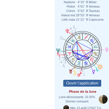
Neptune
4°10'
Я
Bélier
Pluton
4°01'
Я
Verseau
Chiron
0°52'
Я
Taureau
Nœud vrai
29°53'
Я
Verseau
Lilith vraie
21°21'
Я
Capricorne
Phase de la lune
Lune décroissante, 33.35%
Dernier croissant
Mer. 12 août 17h37 T.U.