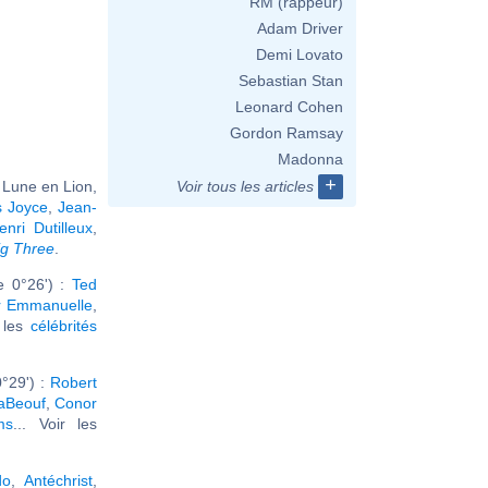
RM (rappeur)
Adam Driver
Demi Lovato
Sebastian Stan
Leonard Cohen
Gordon Ramsay
Madonna
+
 Lune en Lion,
Voir tous les articles
 Joyce
,
Jean-
enri Dutilleux
,
ig Three
.
e 0°26') :
Ted
r Emmanuelle
,
r les
célébrités
°29') :
Robert
aBeouf
,
Conor
ms
... Voir les
do
,
Antéchrist
,