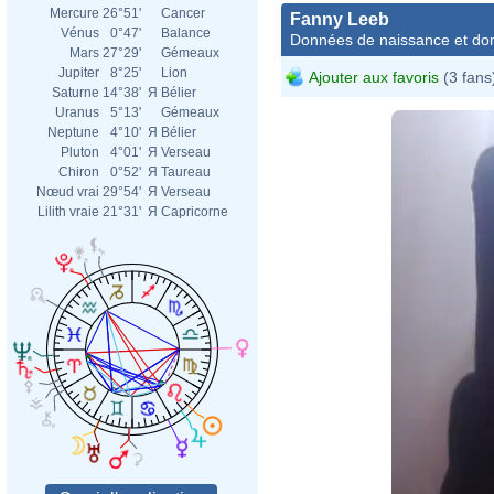
Mercure
26°51'
Cancer
Fanny Leeb
Vénus
0°47'
Balance
Données de naissance et dom
Mars
27°29'
Gémeaux
Jupiter
8°25'
Lion
Ajouter aux favoris
(3 fans
Saturne
14°38'
Я
Bélier
Uranus
5°13'
Gémeaux
Neptune
4°10'
Я
Bélier
Pluton
4°01'
Я
Verseau
Chiron
0°52'
Я
Taureau
Nœud vrai
29°54'
Я
Verseau
Lilith vraie
21°31'
Я
Capricorne