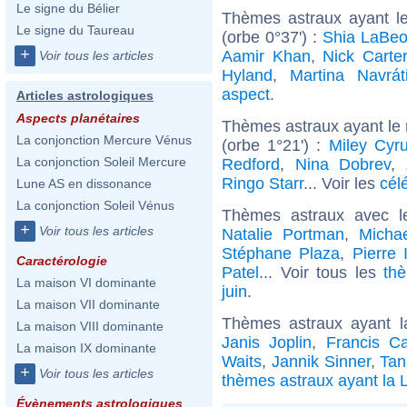
Le signe du Bélier
Thèmes astraux ayant l
Le signe du Taureau
(orbe 0°37') :
Shia LaBeo
+
Aamir Khan
,
Nick Carter
Voir tous les articles
Hyland
,
Martina Navrát
aspect
.
Articles astrologiques
Aspects planétaires
Thèmes astraux ayant le
La conjonction Mercure Vénus
(orbe 1°21') :
Miley Cyr
La conjonction Soleil Mercure
Redford
,
Nina Dobrev
,
Ringo Starr
... Voir les
cél
Lune AS en dissonance
La conjonction Soleil Vénus
Thèmes astraux avec l
+
Voir tous les articles
Natalie Portman
,
Micha
Stéphane Plaza
,
Pierre 
Caractérologie
Patel
... Voir tous les
th
La maison VI dominante
juin
.
La maison VII dominante
Thèmes astraux ayant 
La maison VIII dominante
Janis Joplin
,
Francis Ca
La maison IX dominante
Waits
,
Jannik Sinner
,
Ta
+
Voir tous les articles
thèmes astraux ayant la 
Évènements astrologiques