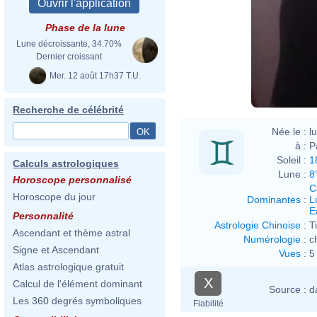
Phase de la lune
Lune décroissante, 34.70%
Dernier croissant
Mer. 12 août 17h37 T.U.
Recherche de célébrité
Née le :
l
à :
P
Soleil :
1
Calculs astrologiques
Lune :
8
Horoscope personnalisé
C
Horoscope du jour
Dominantes
:
L
E
Personnalité
Astrologie Chinoise
:
T
Ascendant et thème astral
Numérologie
:
c
Signe et Ascendant
Vues
:
5
Atlas astrologique gratuit
X
Calcul de l'élément dominant
Source :
d
Les 360 degrés symboliques
Fiabilité