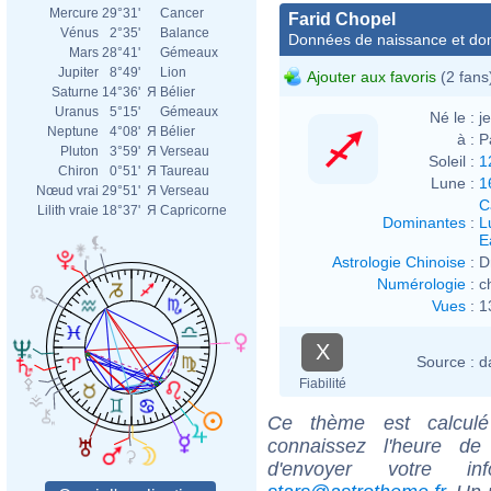
Mercure
29°31'
Cancer
Farid Chopel
Vénus
2°35'
Balance
Données de naissance et dom
Mars
28°41'
Gémeaux
Jupiter
8°49'
Lion
Ajouter aux favoris
(2 fans
Saturne
14°36'
Я
Bélier
Uranus
5°15'
Gémeaux
Né le :
j
Neptune
4°08'
Я
Bélier
à :
P
Pluton
3°59'
Я
Verseau
Soleil :
1
Chiron
0°51'
Я
Taureau
Lune :
1
Nœud vrai
29°51'
Я
Verseau
C
Lilith vraie
18°37'
Я
Capricorne
Dominantes
:
L
E
Astrologie Chinoise
:
D
Numérologie
:
c
Vues
:
1
X
Source :
d
Fiabilité
Ce thème est calculé 
connaissez l'heure de
d'envoyer votre i