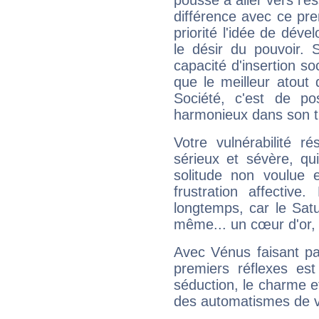
pousse à aller vers l'es
différence avec ce pr
priorité l'idée de déve
le désir du pouvoir. 
capacité d'insertion soc
que le meilleur atout q
Société, c'est de p
harmonieux dans son t
Votre vulnérabilité r
sérieux et sévère, qu
solitude non voulue 
frustration affectiv
longtemps, car le Satur
même... un cœur d'or, qu
Avec Vénus faisant pa
premiers réflexes est
séduction, le charme et
des automatismes de 