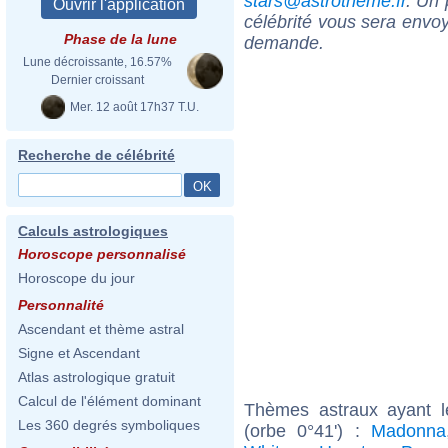
stars@astrotheme.fr
. Un 
célébrité vous sera envoy
Phase de la lune
demande.
Lune décroissante, 16.57%
Dernier croissant
Mer. 12 août 17h37 T.U.
Recherche de célébrité
Calculs astrologiques
Horoscope personnalisé
Horoscope du jour
Personnalité
Ascendant et thème astral
Signe et Ascendant
Atlas astrologique gratuit
Calcul de l'élément dominant
Thèmes astraux ayant 
Les 360 degrés symboliques
(orbe 0°41') :
Madonna