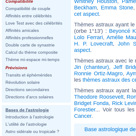
Whitney Houston
,
Pame
Compatibilité
Beckham
,
Emma Stone
Compatibilité de couple
cet aspect
.
Affinités entre célébrités
Love Test avec des célébrités
Thèmes astraux ayant le
(orbe 1°13') :
Beyoncé K
Affinités amicales
Lolo Ferrari
,
Amélie Ma
Affinités professionnelles
H. P. Lovecraft
,
John 
Double carte de synastrie
aspect
.
Calcul du thème composite
Thème mi-espace mi-temps
Thèmes astraux avec le 
Jin (chanteur)
,
Jeff Bri
Prévisions
Ronnie Ortiz-Magro
,
Aym
Transits et éphémérides
les
thèmes astraux des c
Révolution solaire
Directions secondaires
Thèmes astraux ayant l
Theodore Roosevelt
,
Ron
Directions d'arcs solaires
Bridget Fonda
,
Rick Levi
Forestier
... Voir tous le
Bases de l'astrologie
Cancer
.
Introduction à l'astrologie
L'utilité de l'astrologie
Base astrologique de
Astro sidérale ou tropicale ?