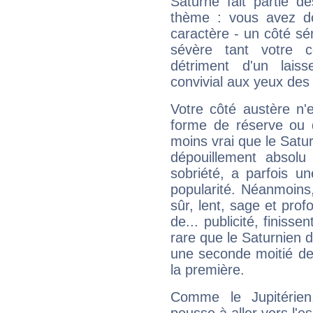
Saturne fait partie d
thème : vous avez do
caractère - un côté sé
sévère tant votre c
détriment d'un laiss
convivial aux yeux des
Votre côté austère n'
forme de réserve ou d
moins vrai que le Satur
dépouillement absolu 
sobriété, a parfois u
popularité. Néanmoins, l
sûr, lent, sage et pro
de... publicité, finisse
rare que le Saturnien d
une seconde moitié de 
la première.
Comme le Jupitérien