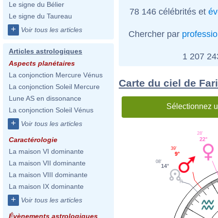
Le signe du Bélier
78 146 célébrités et
év
Le signe du Taureau
+
Voir tous les articles
Chercher par
professi
Articles astrologiques
1 207 2
Aspects planétaires
La conjonction Mercure Vénus
Carte du ciel de Far
La conjonction Soleil Mercure
Lune AS en dissonance
Sélectionnez u
La conjonction Soleil Vénus
+
Voir tous les articles
28'
Caractérologie
22°
39'
La maison VI dominante
9°
08'
La maison VII dominante
14°
La maison VIII dominante
La maison IX dominante
+
Voir tous les articles
Évènements astrologiques