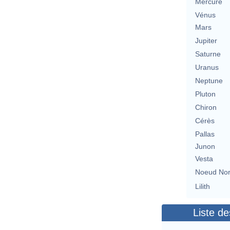
Mercure
Vénus
Mars
Jupiter
Saturne
Uranus
Neptune
Pluton
Chiron
Cérès
Pallas
Junon
Vesta
Noeud No
Lilith
Liste de