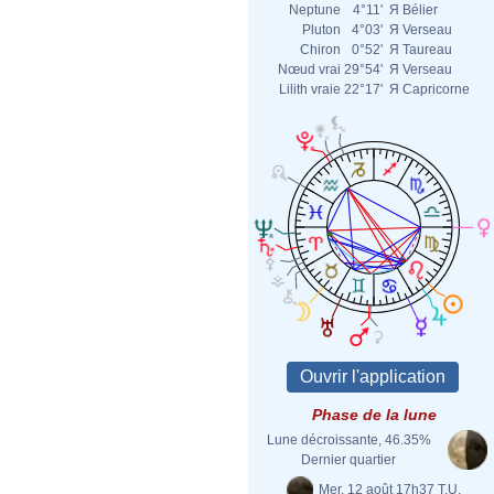
Neptune
4°11'
Я
Bélier
Pluton
4°03'
Я
Verseau
Chiron
0°52'
Я
Taureau
Nœud vrai
29°54'
Я
Verseau
Lilith vraie
22°17'
Я
Capricorne
Phase de la lune
Lune décroissante, 46.35%
Dernier quartier
Mer. 12 août 17h37 T.U.