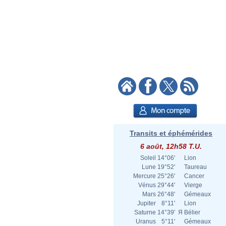
Transits et éphémérides
6 août, 12h58 T.U.
Soleil
14°06'
Lion
Lune
19°52'
Taureau
Mercure
25°26'
Cancer
Vénus
29°44'
Vierge
Mars
26°48'
Gémeaux
Jupiter
8°11'
Lion
Saturne
14°39'
Я
Bélier
Uranus
5°11'
Gémeaux