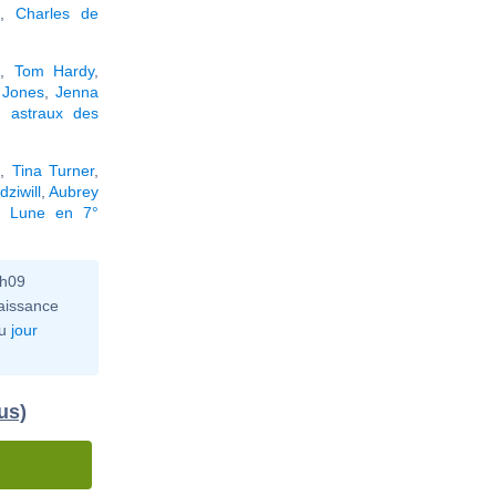
s
,
Charles de
x
,
Tom Hardy
,
 Jones
,
Jenna
 astraux des
l
,
Tina Turner
,
ziwill
,
Aubrey
a Lune en 7°
3h09
aissance
u
jour
us)