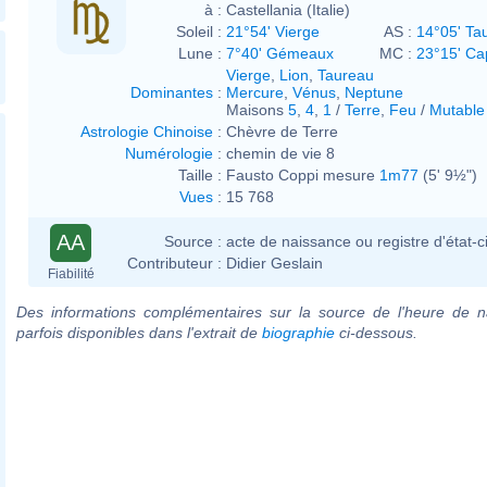
à :
Castellania (Italie)
Soleil :
21°54' Vierge
AS :
14°05' Ta
Lune :
7°40' Gémeaux
MC :
23°15' Ca
Vierge
,
Lion
,
Taureau
Dominantes
:
Mercure
,
Vénus
,
Neptune
Maisons
5
,
4
,
1
/
Terre
,
Feu
/
Mutable
Astrologie Chinoise
:
Chèvre de Terre
Numérologie
:
chemin de vie 8
Taille :
Fausto Coppi mesure
1m77
(5' 9½")
Vues
:
15 768
AA
Source :
acte de naissance ou registre d'état-ci
Contributeur :
Didier Geslain
Fiabilité
Des informations complémentaires sur la source de l'heure de n
parfois disponibles dans l'extrait de
biographie
ci-dessous.