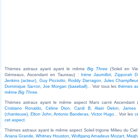
Thèmes astraux ayant ayant le même
Big Three
(Soleil en Vi
Gémeaux, Ascendant en Taureau) :
Irène Jaumillot
,
Zipporah D
Jenkins (acteur)
,
Guy Picciotto
,
Roddy Darragon
,
Jules Champfleu
Dominique Sarron
,
Joe Morgan (baseball)
... Voir tous les
thèmes as
même
Big Three
.
Thèmes astraux ayant le même aspect Mars carré Ascendant (
Cristiano Ronaldo
,
Céline Dion
,
Cardi B
,
Alain Delon
,
James 
(chanteuse)
,
Elton John
,
Antonio Banderas
,
Victor Hugo
... Voir les
c
cet aspect
.
Thèmes astraux ayant le même aspect Soleil trigone Milieu du Ciel 
Ariana Grande
,
Whitney Houston
,
Wolfgang Amadeus Mozart
,
Megh