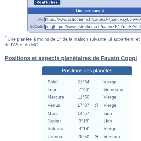
Lien permanent
Lien
BBCode
*
Une planète à moins de 1° de la maison suivante lui appartient, et 
de l'AS et du MC
Positions et aspects planétaires de Fausto Coppi
Positions des planètes
Soleil
21°54'
Vierge
Lune
7°40'
Gémeaux
Mercure
11°50'
Vierge
Vénus
17°37'
Я
Vierge
Mars
14°57'
Lion
Jupiter
9°18'
Lion
Saturne
4°19'
Vierge
Uranus
28°50'
Я
Verseau