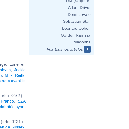
RM (rappeur)
Adam Driver
Demi Lovato
Sebastian Stan
Leonard Cohen
Gordon Ramsay
Madonna
+
Voir tous les articles
erge, Lune en
obyns
,
Jackie
ry
,
M.R. Reilly
,
traux ayant le
orbe 0°52') :
Franco
,
SZA
élébrités ayant
(orbe 1°21') :
an de Sussex
,