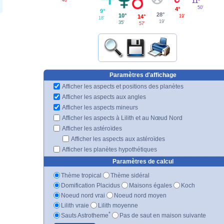
11°
50'
4°
9°
28°
10°
14°
19'
18'
19'
35'
57'
Paramètres d'affichage
Afficher les aspects et positions des planètes
Afficher les aspects aux angles
Afficher les aspects mineurs
Afficher les aspects à Lilith et au Nœud Nord
Afficher les astéroïdes
Afficher les aspects aux astéroïdes
Afficher les planètes hypothétiques
Paramètres de calcul
Thème tropical
Thème sidéral
Domification Placidus
Maisons égales
Koch
Noeud nord vrai
Noeud nord moyen
Lilith vraie
Lilith moyenne
*
Sauts Astrotheme
Pas de saut en maison suivante