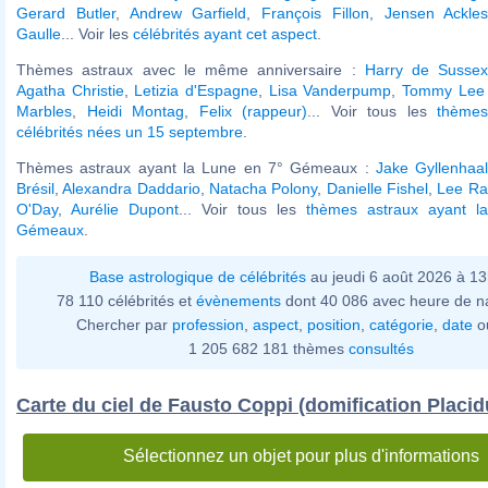
Gerard Butler
,
Andrew Garfield
,
François Fillon
,
Jensen Ackle
Gaulle
... Voir les
célébrités ayant cet aspect
.
Thèmes astraux avec le même anniversaire :
Harry de Susse
Agatha Christie
,
Letizia d'Espagne
,
Lisa Vanderpump
,
Tommy Lee
Marbles
,
Heidi Montag
,
Felix (rappeur)
... Voir tous les
thèmes
célébrités nées un 15 septembre
.
Thèmes astraux ayant la Lune en 7° Gémeaux :
Jake Gyllenhaa
Brésil
,
Alexandra Daddario
,
Natacha Polony
,
Danielle Fishel
,
Lee Rad
O'Day
,
Aurélie Dupont
... Voir tous les
thèmes astraux ayant l
Gémeaux
.
Base astrologique de célébrités
au jeudi 6 août 2026 à 1
78 110 célébrités et
évènements
dont 40 086 avec heure de n
Chercher par
profession
,
aspect
,
position
,
catégorie
,
date
o
1 205 682 181 thèmes
consultés
Carte du ciel de Fausto Coppi (domification Placid
Sélectionnez un objet pour plus d'informations