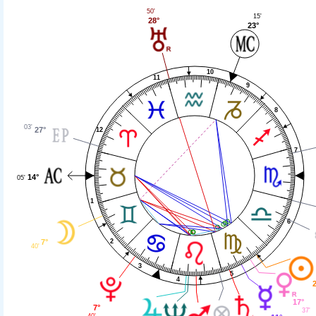
50'
15'
28°
23°
10
11
9
8
03'
27°
12
7
14°
05'
1
6
7°
2
40'
3
5
4
2
17°
7°
37'
40'