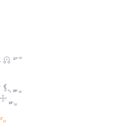
05'
27°
29°
48'
18°
58'
1°
54'