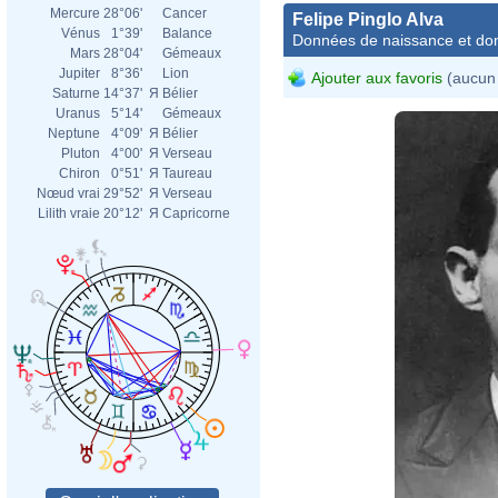
Mercure
28°06'
Cancer
Felipe Pinglo Alva
Vénus
1°39'
Balance
Données de naissance et dom
Mars
28°04'
Gémeaux
Jupiter
8°36'
Lion
Ajouter aux favoris
(aucun 
Saturne
14°37'
Я
Bélier
Uranus
5°14'
Gémeaux
Neptune
4°09'
Я
Bélier
Pluton
4°00'
Я
Verseau
Chiron
0°51'
Я
Taureau
Nœud vrai
29°52'
Я
Verseau
Lilith vraie
20°12'
Я
Capricorne