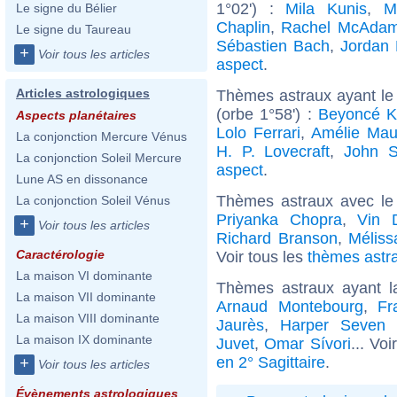
1°02') :
Mila Kunis
,
M
Le signe du Bélier
Chaplin
,
Rachel McAda
Le signe du Taureau
Sébastien Bach
,
Jordan 
+
Voir tous les articles
aspect
.
Articles astrologiques
Thèmes astraux ayant le
(orbe 1°58') :
Beyoncé K
Aspects planétaires
Lolo Ferrari
,
Amélie Ma
La conjonction Mercure Vénus
H. P. Lovecraft
,
John 
La conjonction Soleil Mercure
aspect
.
Lune AS en dissonance
Thèmes astraux avec le
La conjonction Soleil Vénus
Priyanka Chopra
,
Vin D
+
Voir tous les articles
Richard Branson
,
Méliss
Caractérologie
Voir tous les
thèmes astra
La maison VI dominante
Thèmes astraux ayant l
La maison VII dominante
Arnaud Montebourg
,
Fr
La maison VIII dominante
Jaurès
,
Harper Seven
La maison IX dominante
Juvet
,
Omar Sívori
... Vo
en 2° Sagittaire
.
+
Voir tous les articles
Évènements astrologiques