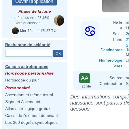
Phase de la lune
Lune décroissante, 25.45%
Né le :
m
Dernier croissant
à :
L
Mer. 12 août 17h37 T.U.
Soleil :
2
Lune :
2
Recherche de célébrité
S
Dominantes
:
J
M
Numérologie
:
c
Vues
:
1
Calculs astrologiques
Horoscope personnalisé
AA
Source :
a
Horoscope du jour
Contributeur :
S
Fiabilité
Personnalité
Ascendant et thème astral
Des informations complé
Signe et Ascendant
naissance sont parfois di
dessous.
Atlas astrologique gratuit
Calcul de l'élément dominant
Les 360 degrés symboliques