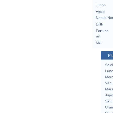
Junon
Vesta
Noeud No
Lilith
Fortune
AS
MC
Pl
Solei
Lun
Merc
Vén
Mar
Jupit
Satu
Uran