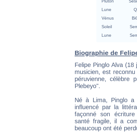
Pluton
Ses
Lune
Q
Vénus
Bi
Soleil
Sem
Lune
Sem
Biographie de Felipe
Felipe Pinglo Alva (18 
musicien, est reconnu
péruvienne, célèbre 
Plebeyo".
Né à Lima, Pinglo a 
influencé par la litt
façonné son écritur
santé fragile, il a c
beaucoup ont été perd