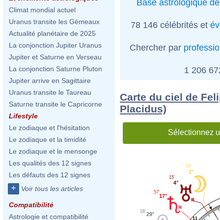
Base astrologique de
Climat mondial actuel
Uranus transite les Gémeaux
78 146 célébrités et
év
Actualité planétaire de 2025
La conjonction Jupiter Uranus
Chercher par
professi
Jupiter et Saturne en Verseau
La conjonction Saturne Pluton
1 206 6
Jupiter arrive en Sagittaire
Uranus transite le Taureau
Carte du ciel de Fel
Saturne transite le Capricorne
Placidus)
Lifestyle
Le zodiaque et l'hésitation
Sélectionnez u
Le zodiaque et la timidité
Le zodiaque et le mensonge
Les qualités des 12 signes
16'
2°
Les défauts des 12 signes
15'
4°
+
Voir tous les articles
57'
17°
Compatibilité
16'
29°
Astrologie et compatibilité
11