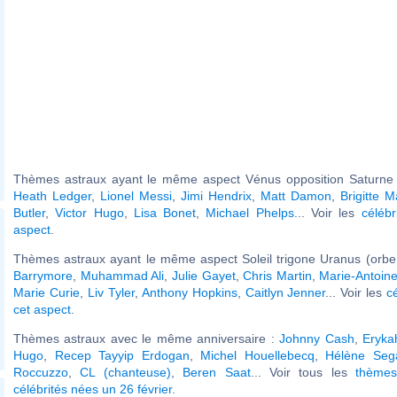
Thèmes astraux ayant le même aspect Vénus opposition Saturne (
Heath Ledger
,
Lionel Messi
,
Jimi Hendrix
,
Matt Damon
,
Brigitte 
Butler
,
Victor Hugo
,
Lisa Bonet
,
Michael Phelps
... Voir les
célébr
aspect
.
Thèmes astraux ayant le même aspect Soleil trigone Uranus (orbe
Barrymore
,
Muhammad Ali
,
Julie Gayet
,
Chris Martin
,
Marie-Antoine
Marie Curie
,
Liv Tyler
,
Anthony Hopkins
,
Caitlyn Jenner
... Voir les
c
cet aspect
.
Thèmes astraux avec le même anniversaire :
Johnny Cash
,
Eryka
Hugo
,
Recep Tayyip Erdogan
,
Michel Houellebecq
,
Hélène Seg
Roccuzzo
,
CL (chanteuse)
,
Beren Saat
... Voir tous les
thèmes
célébrités nées un 26 février
.