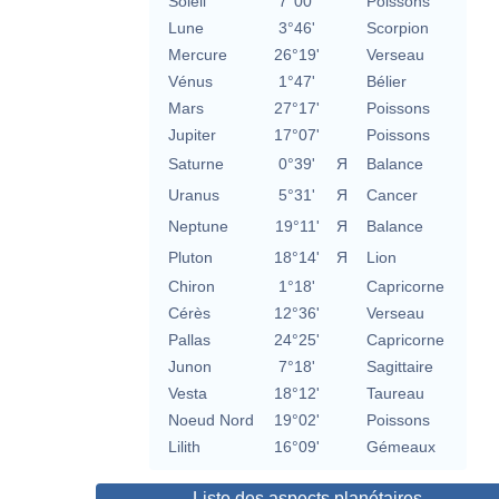
Soleil
7°00'
Poissons
Lune
3°46'
Scorpion
Mercure
26°19'
Verseau
Vénus
1°47'
Bélier
Mars
27°17'
Poissons
Jupiter
17°07'
Poissons
Saturne
0°39'
Я
Balance
Uranus
5°31'
Я
Cancer
Neptune
19°11'
Я
Balance
Pluton
18°14'
Я
Lion
Chiron
1°18'
Capricorne
Cérès
12°36'
Verseau
Pallas
24°25'
Capricorne
Junon
7°18'
Sagittaire
Vesta
18°12'
Taureau
Noeud Nord
19°02'
Poissons
Lilith
16°09'
Gémeaux
Liste des aspects planétaires