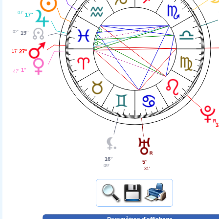
07'
17°
02'
19°
27°
17'
1°
47'
1
16°
5°
09'
31'