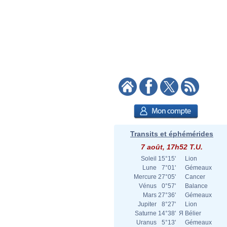
Transits et éphémérides
7 août, 17h52 T.U.
Soleil
15°15'
Lion
Lune
7°01'
Gémeaux
Mercure
27°05'
Cancer
Vénus
0°57'
Balance
Mars
27°36'
Gémeaux
Jupiter
8°27'
Lion
Saturne
14°38'
Я
Bélier
Uranus
5°13'
Gémeaux