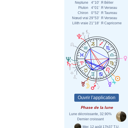
Neptune
4°10'
Я
Bélier
Pluton
4°01'
Я
Verseau
Chiron
0°52'
Я
Taureau
Nœud vrai
29°53'
Я
Verseau
Lilith vraie
21°18'
Я
Capricorne
Phase de la lune
Lune décroissante, 32.90%
Dernier croissant
Mer. 12 août 17h37 T.U.