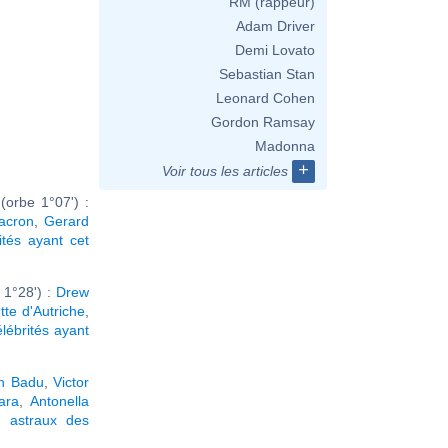
RM (rappeur)
Adam Driver
Demi Lovato
Sebastian Stan
Leonard Cohen
Gordon Ramsay
Madonna
+
Voir tous les articles
orbe 1°07') :
Macron
,
Gerard
ités ayant cet
 1°28') :
Drew
tte d'Autriche
,
élébrités ayant
h Badu
,
Victor
ara
,
Antonella
 astraux des