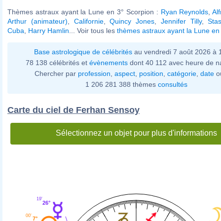
Thèmes astraux ayant la Lune en 3° Scorpion :
Ryan Reynolds
,
Al
Arthur (animateur)
,
Californie
,
Quincy Jones
,
Jennifer Tilly
,
Sta
Cuba
,
Harry Hamlin
... Voir tous les
thèmes astraux ayant la Lune en
Base astrologique de célébrités
au vendredi 7 août 2026 à
78 138 célébrités et
évènements
dont 40 112 avec heure de n
Chercher par
profession
,
aspect
,
position
,
catégorie
,
date
o
1 206 281 388 thèmes
consultés
Carte du ciel de Ferhan Sensoy
Sélectionnez un objet pour plus d'informations
19'
26°
00'
7°