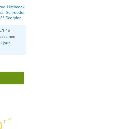
fred Hitchcock
,
ssi Schroeder
,
 3° Scorpion
.
 17h45
aissance
u
jour
46'
3°