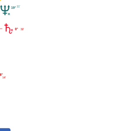
11'
19°
0°
39'
8°
14'