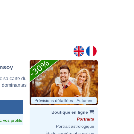
ensoy
 sa carte du
es dominantes
Prévisions détaillées - Automne
Boutique en ligne
Portraits
c vos profils
Portrait astrologique
Étude carrière et vocation