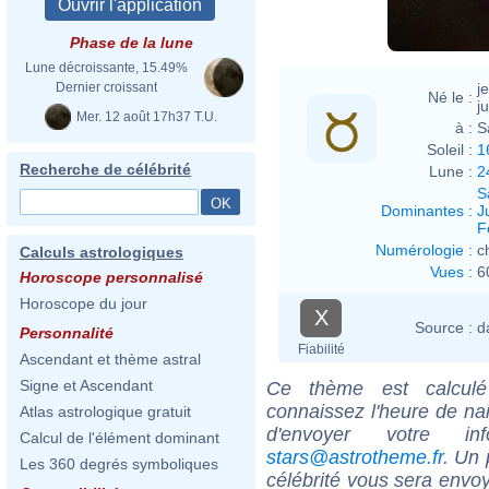
Phase de la lune
Lune décroissante, 15.49%
j
Dernier croissant
Né le :
ju
Mer. 12 août 17h37 T.U.
à :
S
Soleil :
1
Recherche de célébrité
Lune :
2
S
Dominantes
:
J
F
Numérologie
:
c
Calculs astrologiques
Vues
:
6
Horoscope personnalisé
Horoscope du jour
X
Source :
d
Personnalité
Fiabilité
Ascendant et thème astral
Signe et Ascendant
Ce thème est calculé 
connaissez l'heure de n
Atlas astrologique gratuit
d'envoyer votre i
Calcul de l'élément dominant
stars@astrotheme.fr
. Un 
Les 360 degrés symboliques
célébrité vous sera envoy