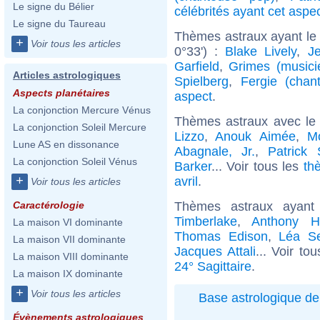
Le signe du Bélier
célébrités ayant cet aspe
Le signe du Taureau
Thèmes astraux ayant le
+
Voir tous les articles
0°33') :
Blake Lively
,
J
Garfield
,
Grimes (musici
Articles astrologiques
Spielberg
,
Fergie (chan
Aspects planétaires
aspect
.
La conjonction Mercure Vénus
Thèmes astraux avec le
La conjonction Soleil Mercure
Lizzo
,
Anouk Aimée
,
M
Lune AS en dissonance
Abagnale, Jr.
,
Patrick
La conjonction Soleil Vénus
Barker
... Voir tous les
th
+
avril
.
Voir tous les articles
Thèmes astraux ayant
Caractérologie
Timberlake
,
Anthony H
La maison VI dominante
Thomas Edison
,
Léa S
La maison VII dominante
Jacques Attali
... Voir to
La maison VIII dominante
24° Sagittaire
.
La maison IX dominante
+
Voir tous les articles
Base astrologique de
Évènements astrologiques