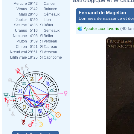
Mercure
29°42'
Cancer
Vénus
2°42'
Balance
Fernand de Magellan
Mars
28°46'
Gémeaux
Données de naissance et dom
Jupiter
8°50'
Lion
Saturne
14°35'
Я
Bélier
Ajouter aux favoris
(40 fan
Uranus
5°16'
Gémeaux
Neptune
4°08'
Я
Bélier
Pluton
3°59'
Я
Verseau
Chiron
0°51'
Я
Taureau
Nœud vrai
29°51'
Я
Verseau
Lilith vraie
18°25'
Я
Capricorne