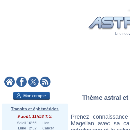
Une nouve
Thème astral et
Transits et éphémérides
Prenez connaissance
9 août, 11h53 T.U.
Magellan avec sa cart
Soleil
16°55'
Lion
Lune
2°32'
Cancer
astrologique et le calc