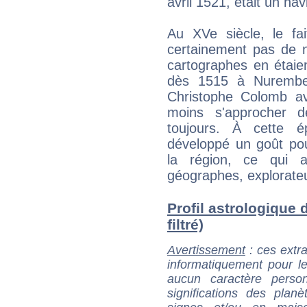
avril 1521, était un na
Au XVe siècle, le fai
certainement pas de n
cartographes en étaie
dès 1515 à Nurember
Christophe Colomb av
moins s'approcher de
toujours. À cette é
développé un goût po
la région, ce qui a
géographes, explorate
Profil astrologique 
filtré)
Avertissement
: ces extra
informatiquement pour le
aucun caractère perso
significations des pla