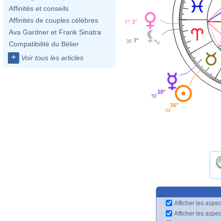
Affinités et conseils
Affinités de couples célèbres
2°
47'
Ava Gardner et Frank Sinatra
7°
30'
Compatibilité du Bélier
+
Voir tous les articles
10°
50'
16°
04'
Afficher les aspec
Afficher les aspe