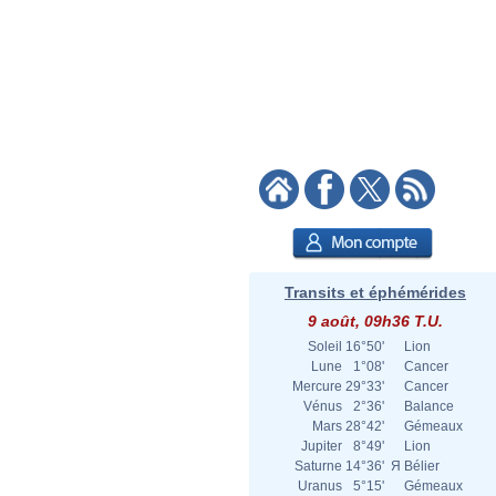
Transits et éphémérides
9 août, 09h36 T.U.
Soleil
16°50'
Lion
Lune
1°08'
Cancer
Mercure
29°33'
Cancer
Vénus
2°36'
Balance
Mars
28°42'
Gémeaux
Jupiter
8°49'
Lion
Saturne
14°36'
Я
Bélier
Uranus
5°15'
Gémeaux