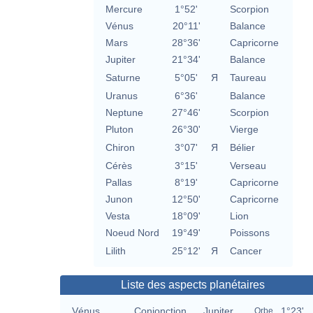
Mercure
1°52'
Scorpion
Vénus
20°11'
Balance
Mars
28°36'
Capricorne
Jupiter
21°34'
Balance
Saturne
5°05'
Я
Taureau
Uranus
6°36'
Balance
Neptune
27°46'
Scorpion
Pluton
26°30'
Vierge
Chiron
3°07'
Я
Bélier
Cérès
3°15'
Verseau
Pallas
8°19'
Capricorne
Junon
12°50'
Capricorne
Vesta
18°09'
Lion
Noeud Nord
19°49'
Poissons
Lilith
25°12'
Я
Cancer
Liste des aspects planétaires
Vénus
Conjonction
Jupiter
1°23'
Orbe