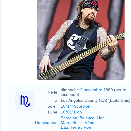
dimanche
2 novembre
1969 (heure
Né le :
inconnue)
à :
Los Angeles County (CA) (États-Unis)
Soleil :
10°14' Scorpion
Lune :
16°01' Lion
Scorpion
,
Balance
,
Lion
Dominantes
:
Mars
,
Soleil
,
Vénus
Eau
,
Terre
/
Fixe