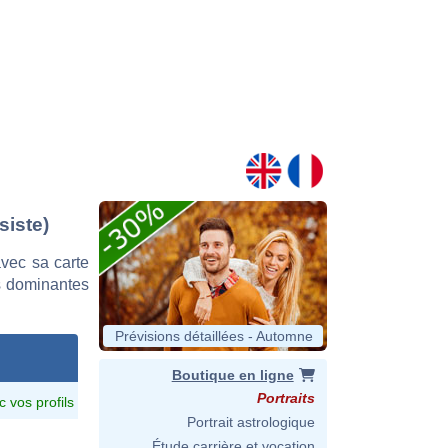
siste)
vec sa carte
es dominantes
Prévisions détaillées - Automne
Boutique en ligne
Portraits
c vos profils
Portrait astrologique
Étude carrière et vocation