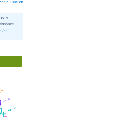
ant la Lune en
10h19
aissance
u
jour
14'
°
52'
1°
34'
21°