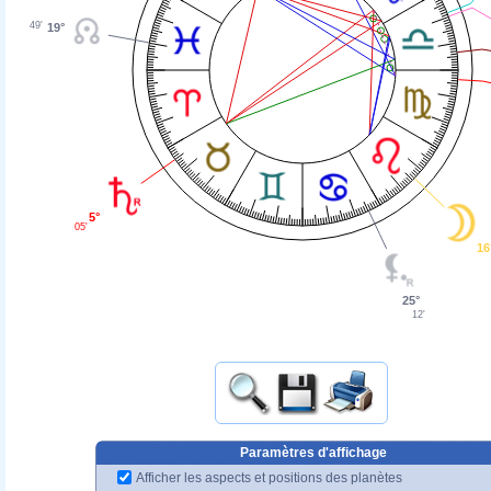
49'
19°
5°
05'
16
25°
12'
Paramètres d'affichage
Afficher les aspects et positions des planètes