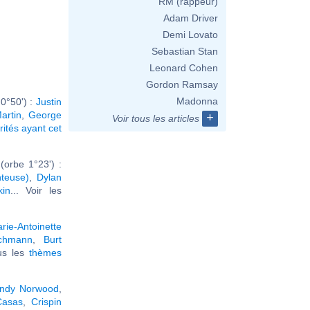
RM (rappeur)
Adam Driver
Demi Lovato
Sebastian Stan
Leonard Cohen
Gordon Ramsay
Madonna
0°50') :
Justin
artin
,
George
+
Voir tous les articles
rités ayant cet
orbe 1°23') :
teuse)
,
Dylan
kin
... Voir les
rie-Antoinette
chmann
,
Burt
ous les
thèmes
andy Norwood
,
Casas
,
Crispin