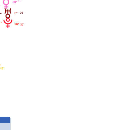
11'
20°
6°
36'
26°
30'
°
01'