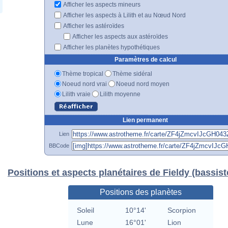
Afficher les aspects mineurs
Afficher les aspects à Lilith et au Nœud Nord
Afficher les astéroïdes
Afficher les aspects aux astéroïdes
Afficher les planètes hypothétiques
Paramètres de calcul
Thème tropical
Thème sidéral
Noeud nord vrai
Noeud nord moyen
Lilith vraie
Lilith moyenne
Lien permanent
Lien
BBCode
Positions et aspects planétaires de Fieldy (bassist
Positions des planètes
Soleil
10°14'
Scorpion
Lune
16°01'
Lion