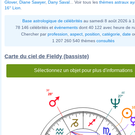
Glover
,
Diane Sawyer
,
Dany Saval
... Voir tous les
thèmes astraux ay
16° Lion
.
Base astrologique de célébrités
au samedi 8 août 2026 à 
78 146 célébrités et
évènements
dont 40 122 avec heure de n
Chercher par
profession
,
aspect
,
position
,
catégorie
,
date
o
1 207 260 540 thèmes
consultés
Carte du ciel de Fieldy (bassiste)
Sélectionnez un objet pour plus d'informations
36'
46'
28°
27°
10