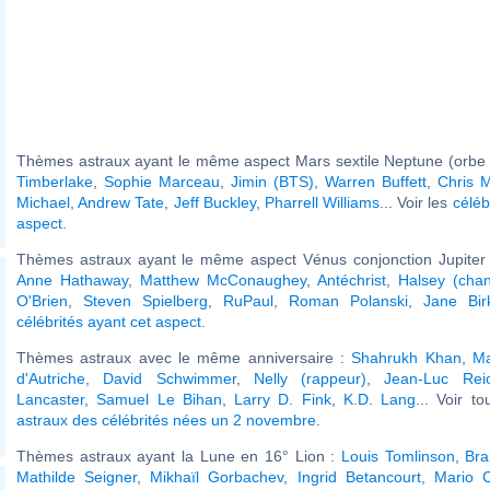
Thèmes astraux ayant le même aspect Mars sextile Neptune (orbe 
Timberlake
,
Sophie Marceau
,
Jimin (BTS)
,
Warren Buffett
,
Chris M
Michael
,
Andrew Tate
,
Jeff Buckley
,
Pharrell Williams
... Voir les
céléb
aspect
.
Thèmes astraux ayant le même aspect Vénus conjonction Jupiter (
Anne Hathaway
,
Matthew McConaughey
,
Antéchrist
,
Halsey (chan
O'Brien
,
Steven Spielberg
,
RuPaul
,
Roman Polanski
,
Jane Bir
célébrités ayant cet aspect
.
Thèmes astraux avec le même anniversaire :
Shahrukh Khan
,
Ma
d'Autriche
,
David Schwimmer
,
Nelly (rappeur)
,
Jean-Luc Rei
Lancaster
,
Samuel Le Bihan
,
Larry D. Fink
,
K.D. Lang
... Voir t
astraux des célébrités nées un 2 novembre
.
Thèmes astraux ayant la Lune en 16° Lion :
Louis Tomlinson
,
Br
Mathilde Seigner
,
Mikhaïl Gorbachev
,
Ingrid Betancourt
,
Mario 