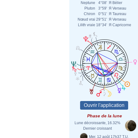
Neptune
4°08'
Я
Bélier
Pluton
3°59'
Я
Verseau
Chiron
0°51'
Я
Taureau
Nœud vrai
29°51'
Я
Verseau
Lilith vraie
18°34'
Я
Capricorne
Phase de la lune
Lune décroissante, 16.32%
Dernier croissant
Mer. 12 août 17h37 T.U.