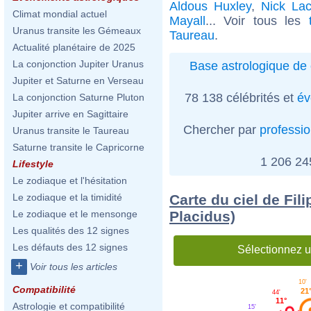
Aldous Huxley
,
Nick La
Climat mondial actuel
Mayall
... Voir tous les
Uranus transite les Gémeaux
Taureau
.
Actualité planétaire de 2025
La conjonction Jupiter Uranus
Base astrologique de 
Jupiter et Saturne en Verseau
78 138 célébrités et
év
La conjonction Saturne Pluton
Jupiter arrive en Sagittaire
Chercher par
professi
Uranus transite le Taureau
Saturne transite le Capricorne
1 206 2
Lifestyle
Le zodiaque et l'hésitation
Carte du ciel de Fil
Le zodiaque et la timidité
Placidus)
Le zodiaque et le mensonge
Les qualités des 12 signes
Les défauts des 12 signes
Sélectionnez u
+
Voir tous les articles
10'
Compatibilité
21
44'
11°
Astrologie et compatibilité
15'