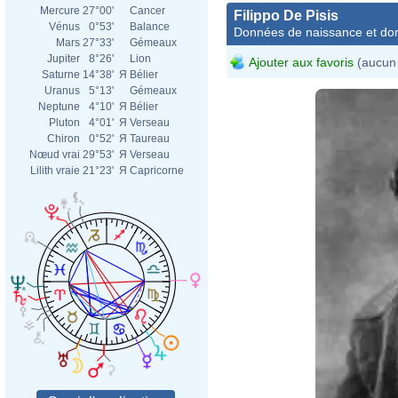
Mercure
27°00'
Cancer
Filippo De Pisis
Vénus
0°53'
Balance
Données de naissance et dom
Mars
27°33'
Gémeaux
Jupiter
8°26'
Lion
Ajouter aux favoris
(aucun 
Saturne
14°38'
Я
Bélier
Uranus
5°13'
Gémeaux
Neptune
4°10'
Я
Bélier
Pluton
4°01'
Я
Verseau
Chiron
0°52'
Я
Taureau
Nœud vrai
29°53'
Я
Verseau
Lilith vraie
21°23'
Я
Capricorne