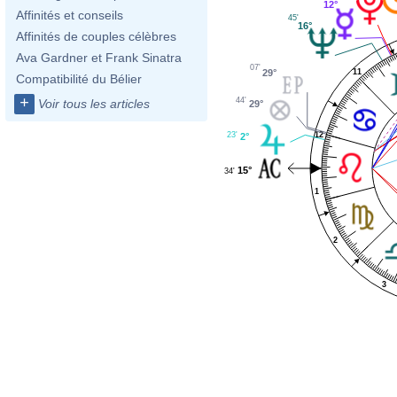
12°
Affinités et conseils
45'
16°
Affinités de couples célèbres
Ava Gardner et Frank Sinatra
07'
11
29°
Compatibilité du Bélier
+
44'
Voir tous les articles
29°
23'
12
2°
15°
34'
1
2
3