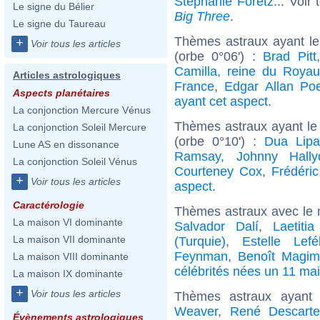
Stéphanie Foretz
... Voir
Le signe du Bélier
Big Three
.
Le signe du Taureau
Thèmes astraux ayant l
+
Voir tous les articles
(orbe 0°06') :
Brad Pitt
Camilla, reine du Roya
Articles astrologiques
France
,
Edgar Allan Po
Aspects planétaires
ayant cet aspect
.
La conjonction Mercure Vénus
Thèmes astraux ayant le
La conjonction Soleil Mercure
(orbe 0°10') :
Dua Lip
Lune AS en dissonance
Ramsay
,
Johnny Hally
La conjonction Soleil Vénus
Courteney Cox
,
Frédéri
+
Voir tous les articles
aspect
.
Caractérologie
Thèmes astraux avec le 
La maison VI dominante
Salvador Dalí
,
Laetiti
La maison VII dominante
(Turquie)
,
Estelle Lefé
Feynman
,
Benoît Magim
La maison VIII dominante
célébrités nées un 11 mai
La maison IX dominante
+
Voir tous les articles
Thèmes astraux ayant
Weaver
,
René Descarte
Évènements astrologiques