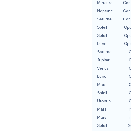
Mercure
Conj
Neptune
Conj
Saturne
Conj
Soleil
Opp
Soleil
Opp
Lune
Opp
Saturne
C
Jupiter
C
Vénus
C
Lune
C
Mars
C
Soleil
C
Uranus
C
Mars
Tr
Mars
Tr
Soleil
S