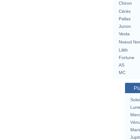
Chiron
Cérès
Pallas
Junon
Vesta
Noeud No
Lilith
Fortune
AS
MC
Pl
Solei
Lun
Merc
Vén
Mar
Jupit