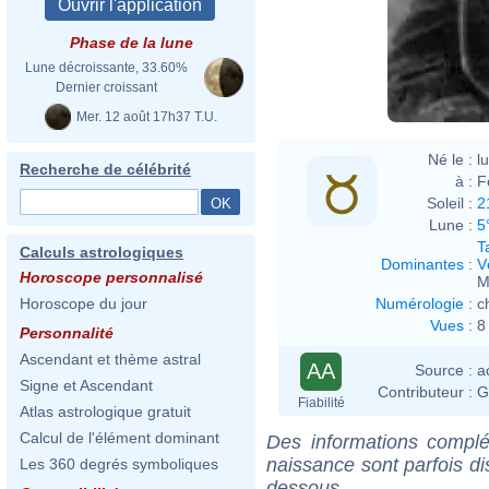
Phase de la lune
Lune décroissante, 33.60%
Dernier croissant
Mer. 12 août 17h37 T.U.
Né le :
l
Recherche de célébrité
à :
F
Soleil :
2
Lune :
5
T
Calculs astrologiques
Dominantes
:
V
Horoscope personnalisé
M
Numérologie
:
c
Horoscope du jour
Vues
:
8
Personnalité
Ascendant et thème astral
AA
Source :
a
Signe et Ascendant
Contributeur :
G
Fiabilité
Atlas astrologique gratuit
Calcul de l'élément dominant
Des informations complé
naissance sont parfois di
Les 360 degrés symboliques
dessous.