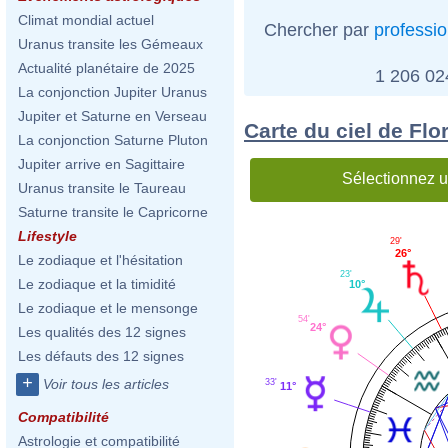
Climat mondial actuel
Chercher par
professi
Uranus transite les Gémeaux
Actualité planétaire de 2025
1 206 0
La conjonction Jupiter Uranus
Jupiter et Saturne en Verseau
Carte du ciel de Fl
La conjonction Saturne Pluton
Jupiter arrive en Sagittaire
Sélectionnez u
Uranus transite le Taureau
Saturne transite le Capricorne
Lifestyle
29'
26°
Le zodiaque et l'hésitation
23'
Le zodiaque et la timidité
10°
Le zodiaque et le mensonge
54'
24°
Les qualités des 12 signes
Les défauts des 12 signes
+
Voir tous les articles
33'
11°
Compatibilité
Astrologie et compatibilité