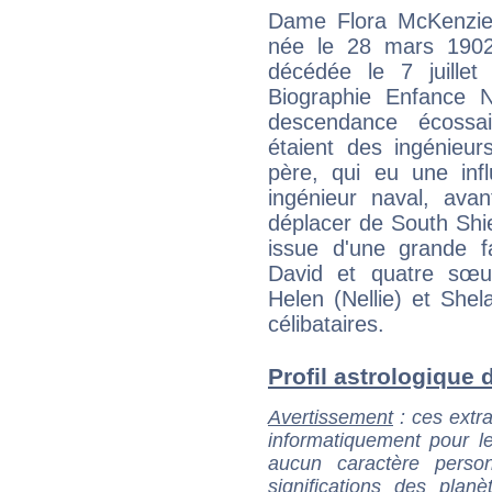
Dame Flora McKenzie 
née le 28 mars 1902
décédée le 7 juille
Biographie Enfance 
descendance écossa
étaient des ingénieur
père, qui eu une inf
ingénieur naval, ava
déplacer de South Shi
issue d'une grande f
David et quatre sœur
Helen (Nellie) et Shel
célibataires.
Profil astrologique d
Avertissement
: ces extra
informatiquement pour le
aucun caractère perso
significations des pla