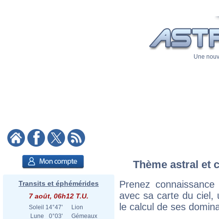
Une nouve
Thème astral et c
Prenez connaissance
Transits et éphémérides
avec sa carte du ciel, 
7 août, 06h12 T.U.
le calcul de ses domina
Soleil
14°47'
Lion
Lune
0°03'
Gémeaux