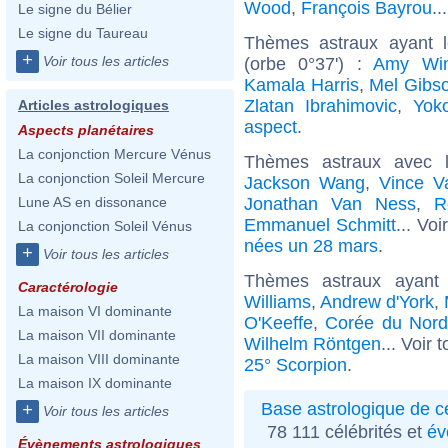
Wood
,
François Bayrou
..
Le signe du Bélier
Le signe du Taureau
Thèmes astraux ayant 
+
Voir tous les articles
(orbe 0°37') :
Amy Win
Kamala Harris
,
Mel Gibs
Zlatan Ibrahimovic
,
Yok
Articles astrologiques
aspect
.
Aspects planétaires
La conjonction Mercure Vénus
Thèmes astraux avec 
La conjonction Soleil Mercure
Jackson Wang
,
Vince V
Jonathan Van Ness
,
R
Lune AS en dissonance
Emmanuel Schmitt
... Vo
La conjonction Soleil Vénus
nées un 28 mars
.
+
Voir tous les articles
Thèmes astraux ayant
Caractérologie
Williams
,
Andrew d'York
,
La maison VI dominante
O'Keeffe
,
Corée du Nord
La maison VII dominante
Wilhelm Röntgen
... Voir 
La maison VIII dominante
25° Scorpion
.
La maison IX dominante
Base astrologique de cé
+
Voir tous les articles
78 111 célébrités et
év
Évènements astrologiques