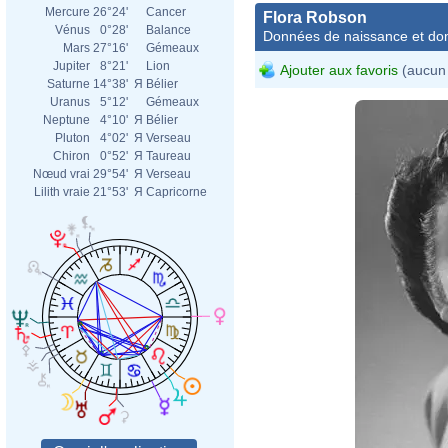
Mercure
26°24'
Cancer
Flora Robson
Vénus
0°28'
Balance
Données de naissance et dom
Mars
27°16'
Gémeaux
Jupiter
8°21'
Lion
Ajouter aux favoris
(aucun 
Saturne
14°38'
Я
Bélier
Uranus
5°12'
Gémeaux
Neptune
4°10'
Я
Bélier
Pluton
4°02'
Я
Verseau
Chiron
0°52'
Я
Taureau
Nœud vrai
29°54'
Я
Verseau
Lilith vraie
21°53'
Я
Capricorne