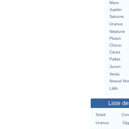
Mars
Jupiter
Saturne
Uranus
Neptune
Pluton
Chiron
Cérès
Pallas
Junon
Vesta
Noeud No
Lilith
Liste de
Soleil
Con
Uranus
Opp