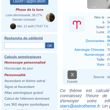
Phase de la lune
Lune décroissante, 38.27%
Née le :
v
Dernier croissant
à :
S
Mer. 12 août 17h37 T.U.
Soleil :
6
Lune :
2
B
Recherche de célébrité
Dominantes
:
M
F
Astrologie Chinoise
:
T
Numérologie
:
c
Calculs astrologiques
Taille :
F
Horoscope personnalisé
Vues
:
1
Horoscope du jour
X
Personnalité
Source :
d
Ascendant et thème astral
Fiabilité
Signe et Ascendant
Ce thème est calculé 
Atlas astrologique gratuit
connaissez l'heure de
Calcul de l'élément dominant
d'envoyer votre i
Les 360 degrés symboliques
stars@astrotheme.fr
. Un 