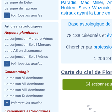
Paradis
,
Mac Miller
,
A
Le signe du Bélier
Holden
,
Steve Wozniak
Le signe du Taureau
astraux ayant la Lune en
+
Voir tous les articles
Base astrologique de 
Articles astrologiques
Aspects planétaires
78 138 célébrités et
év
La conjonction Mercure Vénus
La conjonction Soleil Mercure
Chercher par
professi
Lune AS en dissonance
La conjonction Soleil Vénus
1 206 2
+
Voir tous les articles
Carte du ciel de Fl
Caractérologie
La maison VI dominante
La maison VII dominante
Sélectionnez u
La maison VIII dominante
La maison IX dominante
+
Voir tous les articles
13'
8°
Évènements astrologiques