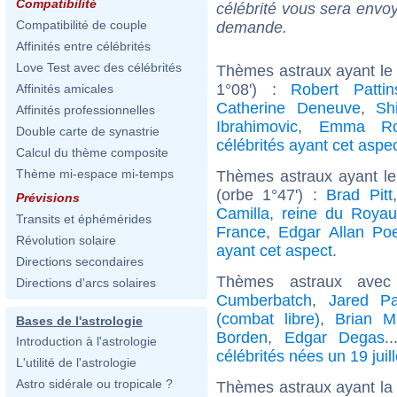
Compatibilité
célébrité vous sera envoy
Compatibilité de couple
demande.
Affinités entre célébrités
Love Test avec des célébrités
Thèmes astraux ayant le 
1°08') :
Robert Pattin
Affinités amicales
Catherine Deneuve
,
Sh
Affinités professionnelles
Ibrahimovic
,
Emma Ro
Double carte de synastrie
célébrités ayant cet aspe
Calcul du thème composite
Thème mi-espace mi-temps
Thèmes astraux ayant l
(orbe 1°47') :
Brad Pitt
Prévisions
Camilla, reine du Roya
Transits et éphémérides
France
,
Edgar Allan Po
Révolution solaire
ayant cet aspect
.
Directions secondaires
Thèmes astraux ave
Directions d'arcs solaires
Cumberbatch
,
Jared Pa
(combat libre)
,
Brian M
Bases de l'astrologie
Borden
,
Edgar Degas
.
Introduction à l'astrologie
célébrités nées un 19 juill
L'utilité de l'astrologie
Astro sidérale ou tropicale ?
Thèmes astraux ayant la