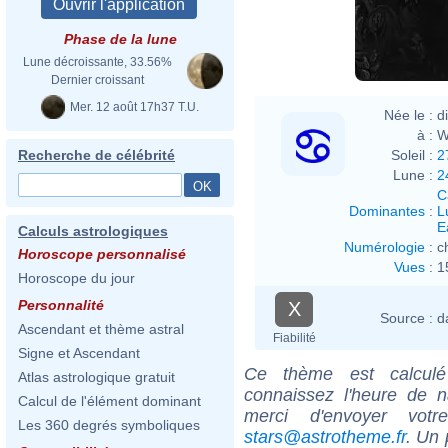
Phase de la lune
Lune décroissante, 33.56%
Dernier croissant
Mer. 12 août 17h37 T.U.
Née le :
d
à :
W
Soleil :
2
Recherche de célébrité
Lune :
2
C
Dominantes
:
L
E
Calculs astrologiques
Numérologie
:
c
Horoscope personnalisé
Vues
:
1
Horoscope du jour
Personnalité
X
Source :
d
Ascendant et thème astral
Fiabilité
Signe et Ascendant
Ce thème est calculé 
Atlas astrologique gratuit
connaissez l'heure de n
Calcul de l'élément dominant
merci d'envoyer vot
Les 360 degrés symboliques
stars@astrotheme.fr
. Un 