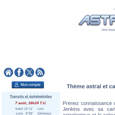
Une nouve
Thème astral et ca
Transits et éphémérides
Prenez connaissance d
7 août, 16h24 T.U.
Jenkins avec sa cart
Soleil
15°11'
Lion
Lune
6°08'
Gémeaux
astrologique et le calc