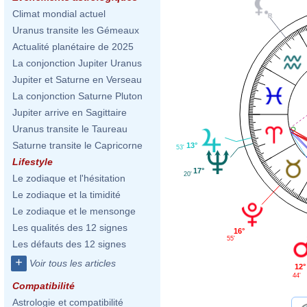
Climat mondial actuel
Uranus transite les Gémeaux
Actualité planétaire de 2025
La conjonction Jupiter Uranus
Jupiter et Saturne en Verseau
La conjonction Saturne Pluton
Jupiter arrive en Sagittaire
Uranus transite le Taureau
Saturne transite le Capricorne
13°
53'
Lifestyle
17°
20'
Le zodiaque et l'hésitation
Le zodiaque et la timidité
Le zodiaque et le mensonge
Les qualités des 12 signes
16°
55'
Les défauts des 12 signes
+
Voir tous les articles
12°
44'
Compatibilité
Astrologie et compatibilité