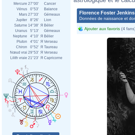
Mercure
27°00'
Cancer
Vénus
0°53'
Balance
Florence Foster Jenkins
Mars
27°33'
Gémeaux
Données de naissance et dom
Jupiter
8°26'
Lion
Saturne
14°38'
Я
Bélier
Ajouter aux favoris
(4 fans
Uranus
5°13'
Gémeaux
Neptune
4°10'
Я
Bélier
Pluton
4°01'
Я
Verseau
Chiron
0°52'
Я
Taureau
Nœud vrai
29°53'
Я
Verseau
Lilith vraie
21°23'
Я
Capricorne