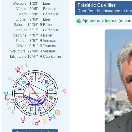
Mercure
1°23'
Lion
Frédéric Cuvillier
Vénus
3°45'
Balance
Données de naissance et dom
Mars
29°28'
Gémeaux
Jupiter
9°04'
Lion
Ajouter aux favoris
(aucun 
Saturne
14°34'
Я
Bélier
Uranus
5°17'
Gémeaux
Neptune
4°07'
Я
Bélier
Pluton
3°57'
Я
Verseau
Chiron
0°51'
Я
Taureau
Nœud vrai
29°49'
Я
Verseau
Lilith vraie
16°47'
Я
Capricorne
Fréd
Mair
mer.
Slim