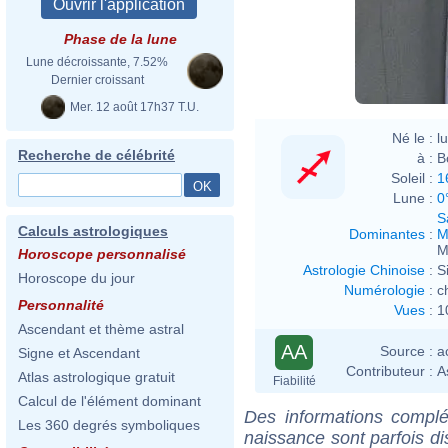
Phase de la lune
Lune décroissante, 7.52%
Dernier croissant
Mer. 12 août 17h37 T.U.
Né le :
l
Recherche de célébrité
à :
B
Soleil :
1
Lune :
0
S
Calculs astrologiques
Dominantes
:
M
M
Horoscope personnalisé
Astrologie Chinoise
:
S
Horoscope du jour
Numérologie
:
c
Personnalité
Vues
:
1
Ascendant et thème astral
AA
Source :
a
Signe et Ascendant
Contributeur :
A
Atlas astrologique gratuit
Fiabilité
Calcul de l'élément dominant
Des informations complé
Les 360 degrés symboliques
naissance sont parfois di