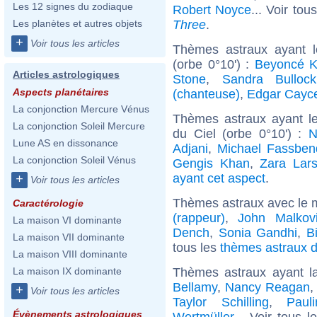
Les 12 signes du zodiaque
Robert Noyce
... Voir tou
Three
.
Les planètes et autres objets
+
Voir tous les articles
Thèmes astraux ayant 
(orbe 0°10') :
Beyoncé K
Articles astrologiques
Stone
,
Sandra Bullock
Aspects planétaires
(chanteuse)
,
Edgar Cayc
La conjonction Mercure Vénus
Thèmes astraux ayant le
La conjonction Soleil Mercure
du Ciel (orbe 0°10') :
N
Lune AS en dissonance
Adjani
,
Michael Fassben
La conjonction Soleil Vénus
Gengis Khan
,
Zara Lar
ayant cet aspect
.
+
Voir tous les articles
Thèmes astraux avec le 
Caractérologie
(rappeur)
,
John Malkov
La maison VI dominante
Dench
,
Sonia Gandhi
,
B
La maison VII dominante
tous les
thèmes astraux d
La maison VIII dominante
Thèmes astraux ayant l
La maison IX dominante
Bellamy
,
Nancy Reagan
+
Voir tous les articles
Taylor Schilling
,
Paul
Évènements astrologiques
Wertmüller
... Voir tous 