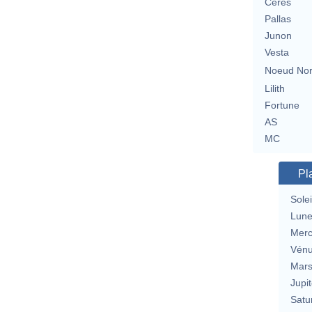
Cérès
Pallas
Junon
Vesta
Noeud No
Lilith
Fortune
AS
MC
Pl
Solei
Lun
Merc
Vén
Mar
Jupit
Satu