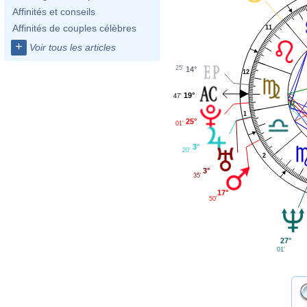
Affinités et conseils
Affinités de couples célèbres
11
+
Voir tous les articles
25'
14°
12
19°
47'
1
25°
01'
3°
20'
2
3°
35'
17°
50'
27°
01'