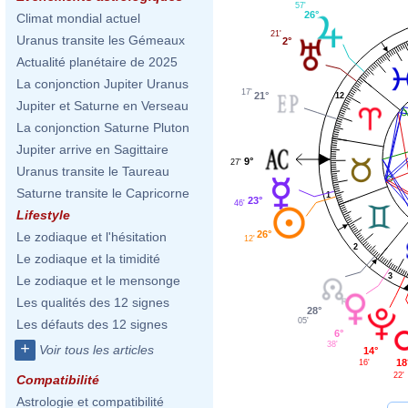
57'
26°
Climat mondial actuel
21'
Uranus transite les Gémeaux
2°
Actualité planétaire de 2025
La conjonction Jupiter Uranus
17'
21°
12
Jupiter et Saturne en Verseau
La conjonction Saturne Pluton
Jupiter arrive en Sagittaire
9°
27'
Uranus transite le Taureau
Saturne transite le Capricorne
1
23°
46'
Lifestyle
26°
Le zodiaque et l'hésitation
12'
2
Le zodiaque et la timidité
3
Le zodiaque et le mensonge
Les qualités des 12 signes
28°
05'
Les défauts des 12 signes
6°
38'
+
Voir tous les articles
14°
18
16'
22'
Compatibilité
Astrologie et compatibilité