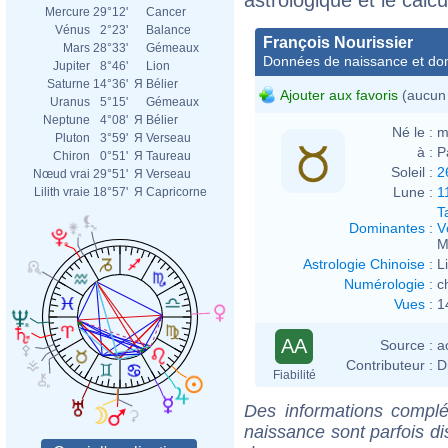
Mercure
29°12'
Cancer
Vénus
2°23'
Balance
François Nourissier
Mars
28°33'
Gémeaux
Données de naissance et dom
Jupiter
8°46'
Lion
Saturne
14°36'
Я
Bélier
Ajouter aux favoris
(aucun 
Uranus
5°15'
Gémeaux
Neptune
4°08'
Я
Bélier
Né le :
m
Pluton
3°59'
Я
Verseau
à :
P
Chiron
0°51'
Я
Taureau
Soleil :
2
Nœud vrai
29°51'
Я
Verseau
Lune :
1
Lilith vraie
18°57'
Я
Capricorne
T
Dominantes
:
V
M
Astrologie Chinoise
:
L
Numérologie
:
c
Vues
:
1
AA
Source :
a
Contributeur :
D
Fiabilité
Des informations complé
naissance sont parfois di