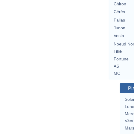
Chiron
Cérès
Pallas
Junon
Vesta
Noeud No
Lilith
Fortune
AS
MC
Pl
Solei
Lun
Merc
Vén
Mar