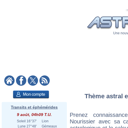
Une nouve
Thème astral e
Transits et éphémérides
Prenez connaissanc
9 août, 04h09 T.U.
Nourissier avec sa ca
Soleil
16°37'
Lion
Lune
27°48'
Gémeaux
astrologique et le calc