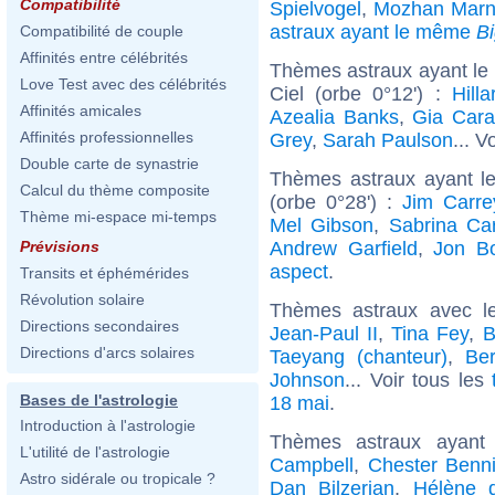
Compatibilité
Spielvogel
,
Mozhan Mar
astraux ayant le même
B
Compatibilité de couple
Affinités entre célébrités
Thèmes astraux ayant le
Love Test avec des célébrités
Ciel (orbe 0°12') :
Hilla
Affinités amicales
Azealia Banks
,
Gia Cara
Affinités professionnelles
Grey
,
Sarah Paulson
... V
Double carte de synastrie
Thèmes astraux ayant l
Calcul du thème composite
(orbe 0°28') :
Jim Carre
Thème mi-espace mi-temps
Mel Gibson
,
Sabrina Ca
Andrew Garfield
,
Jon B
Prévisions
aspect
.
Transits et éphémérides
Révolution solaire
Thèmes astraux avec l
Directions secondaires
Jean-Paul II
,
Tina Fey
,
B
Directions d'arcs solaires
Taeyang (chanteur)
,
Ber
Johnson
... Voir tous les
Bases de l'astrologie
18 mai
.
Introduction à l'astrologie
Thèmes astraux ayant
L'utilité de l'astrologie
Campbell
,
Chester Benn
Astro sidérale ou tropicale ?
Dan Bilzerian
,
Hélène d