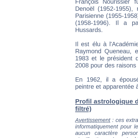
François Nourissier f
Denoël (1952-1955), 
Parisienne (1955-1958)
(1958-1996). Il a pa
Hussards.
Il est élu à l'Académ
Raymond Queneau, en 
1983 et le président 
2008 pour des raisons 
En 1962, il a épousé
peintre et apparentée à
Profil astrologique 
filtré)
Avertissement
: ces extra
informatiquement pour le
aucun caractère perso