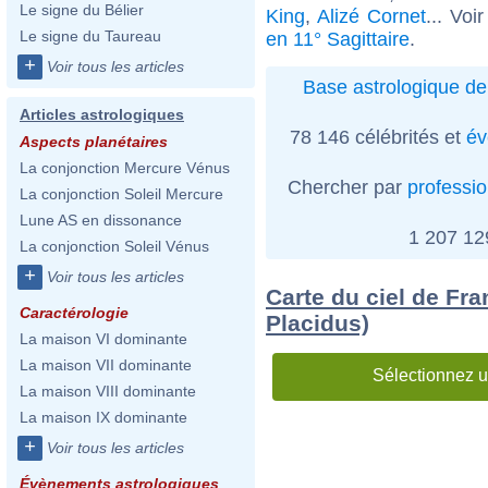
Le signe du Bélier
King
,
Alizé Cornet
... Voi
Le signe du Taureau
en 11° Sagittaire
.
+
Voir tous les articles
Base astrologique de
Articles astrologiques
78 146 célébrités et
év
Aspects planétaires
La conjonction Mercure Vénus
Chercher par
professi
La conjonction Soleil Mercure
Lune AS en dissonance
1 207 1
La conjonction Soleil Vénus
+
Voir tous les articles
Carte du ciel de Fra
Caractérologie
Placidus)
La maison VI dominante
La maison VII dominante
Sélectionnez u
La maison VIII dominante
La maison IX dominante
+
Voir tous les articles
Évènements astrologiques